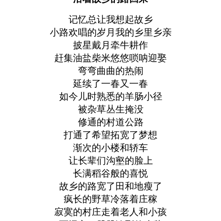
记忆总让我想起故乡
小路欢唱的岁月我的乡里乡亲
披星戴月牵牛耕作
赶集油盐柴米悠悠唢呐迎娶
弯弯曲曲的热闹
延续了一春又一春
如今儿时熟悉的羊肠小径
被杂草丛生掩没
修通的村道公路
打通了希望拓宽了梦想
渐次的小楼和轿车
让长辈们沟壑的脸上
长满稻谷般的喜悦
故乡的路宽了田和地瘦了
疯长的野草冷落着庄稼
寂寞的村庄走着老人和小孩