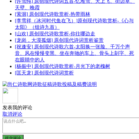
[许雪纯] 原创现代诗词五首-忆堆雪、天上飞、街边草、
天壁、晚霞
[萦洄] 原创现代诗歌赏析-热带雨林
[李雪祥（冰河时代鱼在飞）]原创现代诗歌赏析-《心与
太阳》（组诗九首）
[山欢] 原创现代诗歌赏析-你往哪边走
[龙岗，大漠孤烟] 原创现代诗词赏析鉴赏
[祝逢安] 原创现代诗歌六首-太阳换一张脸、千万个声
音、风在慢慢变黑、坐在奔驰的车上、骨头上刻字、死
在眼睛中的人
[杨振中] 原创现代诗歌赏析-月光下的老槐树
[匡天龙] 原创现代诗词赏析
发表我的评论
取消评论
提交评论