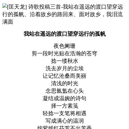
我站在遥远的渡口望穿远行的孤帆
夜色阑珊
剪一段时光贴在浩瀚的苍穹
捻一缕秋水
洗去岁月的尘埃
让记忆沧桑而美丽
清浅的时光
念思氤氲在心头
凝结成温婉的诗句
择一方素笺
轻捻一支笔将相遇
写成满心的温润
姹紫嫣红芬芳不出芳香