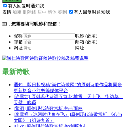
有人回复时通知我
表情
加粗
删除线
居中
斜体
签到
有人回复时通知我
Hi，您需要填写昵称和邮箱！
昵称
昵称 (必填)
邮箱
邮箱 (必填)
网址
网址
最新诗歌
通知：即日起投稿“尚仁诗歌网”的原创诗歌作品将同步
更新抖音小红书等媒体平台
[许雪纯] 原创现代诗词五首-忆堆雪、天上飞、街边草、
天壁、晚霞
[萦洄] 原创现代诗歌赏析-热带雨林
[李雪祥（冰河时代鱼在飞）]原创现代诗歌赏析-《心与
太阳》（组诗九首）
[山欢] 原创现代诗歌赏析-你往哪边走