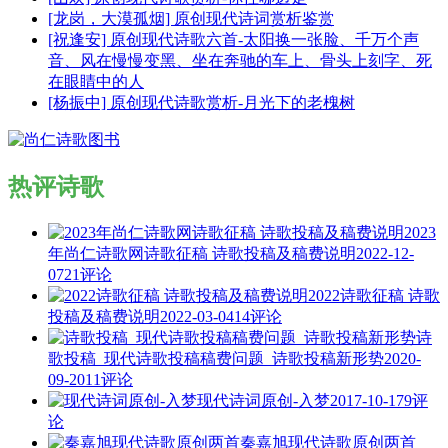
[龙岗，大漠孤烟] 原创现代诗词赏析鉴赏
[祝逢安] 原创现代诗歌六首-太阳换一张脸、千万个声
音、风在慢慢变黑、坐在奔驰的车上、骨头上刻字、死
在眼睛中的人
[杨振中] 原创现代诗歌赏析-月光下的老槐树
热评诗歌
2023
年尚仁诗歌网诗歌征稿 诗歌投稿及稿费说明
2022-12-
07
21评论
2022诗歌征稿 诗歌
投稿及稿费说明
2022-03-04
14评论
诗
歌投稿_现代诗歌投稿稿费问题_诗歌投稿新形势
2020-
09-20
11评论
现代诗词原创-入梦
2017-10-17
9评
论
秦嘉旭现代诗歌原创两首