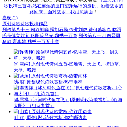
歌投稿三首-我站在遥远的渡口望穿远行的孤帆、沿着故乡的
路回来、面对故乡，我泪流满面
！
喜欢 (
1
)
原创诗歌
诗歌投稿作品
列传第八十三 匈奴刘聪 羯胡石勒 铁弗刘虎 徒何慕容廆 临渭
氐苻健羌姚苌 略阳氐吕光-魏书一百章
列传第八十四 僭晋司
马叡 賨李雄-魏书一百五十章
[许雪纯] 原创现代诗词五首-忆堆雪、天上飞、街边草、
天壁、晚霞
[萦洄] 原创现代诗歌赏析-热带雨林
[李雪祥（冰河时代鱼在飞）]原创现代诗歌赏析-《心与
太阳》（组诗九首）
[山欢] 原创现代诗歌赏析-你往哪边走