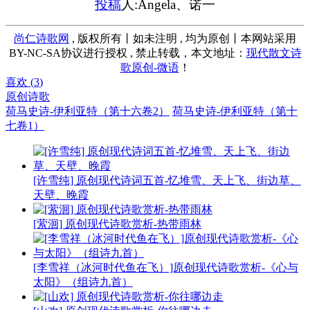
投稿
人:Angela、诺一
尚仁诗歌网
, 版权所有丨如未注明 , 均为原创丨本网站采用
BY-NC-SA协议进行授权 , 禁止转载，本文地址：
现代散文诗
歌原创-微语
！
喜欢 (
3
)
原创诗歌
荷马史诗-伊利亚特（第十六卷2）
荷马史诗-伊利亚特（第十
七卷1）
[许雪纯] 原创现代诗词五首-忆堆雪、天上飞、街边草、
天壁、晚霞
[萦洄] 原创现代诗歌赏析-热带雨林
[李雪祥（冰河时代鱼在飞）]原创现代诗歌赏析-《心与
太阳》（组诗九首）