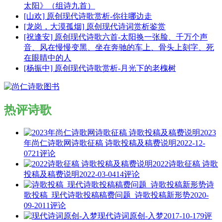
太阳》（组诗九首）
[山欢] 原创现代诗歌赏析-你往哪边走
[龙岗，大漠孤烟] 原创现代诗词赏析鉴赏
[祝逢安] 原创现代诗歌六首-太阳换一张脸、千万个声
音、风在慢慢变黑、坐在奔驰的车上、骨头上刻字、死
在眼睛中的人
[杨振中] 原创现代诗歌赏析-月光下的老槐树
热评诗歌
2023
年尚仁诗歌网诗歌征稿 诗歌投稿及稿费说明
2022-12-
07
21评论
2022诗歌征稿 诗歌
投稿及稿费说明
2022-03-04
14评论
诗
歌投稿_现代诗歌投稿稿费问题_诗歌投稿新形势
2020-
09-20
11评论
现代诗词原创-入梦
2017-10-17
9评