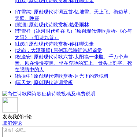
[山欢] 原创现代诗歌赏析-你往哪边走
[许雪纯] 原创现代诗词五首-忆堆雪、天上飞、街边草、
天壁、晚霞
[萦洄] 原创现代诗歌赏析-热带雨林
[李雪祥（冰河时代鱼在飞）]原创现代诗歌赏析-《心与
太阳》（组诗九首）
[山欢] 原创现代诗歌赏析-你往哪边走
[龙岗，大漠孤烟] 原创现代诗词赏析鉴赏
[祝逢安] 原创现代诗歌六首-太阳换一张脸、千万个声
音、风在慢慢变黑、坐在奔驰的车上、骨头上刻字、死
在眼睛中的人
[杨振中] 原创现代诗歌赏析-月光下的老槐树
[匡天龙] 原创现代诗词赏析
发表我的评论
取消评论