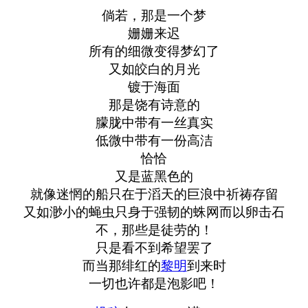
倘若，那是一个梦
姗姗来迟
所有的细微变得梦幻了
又如皎白的月光
镀于海面
那是饶有诗意的
朦胧中带有一丝真实
低微中带有一份高洁
恰恰
又是蓝黑色的
就像迷惘的船只在于滔天的巨浪中祈祷存留
又如渺小的蝇虫只身于强韧的蛛网而以卵击石
不，那些是徒劳的！
只是看不到希望罢了
而当那绯红的
黎明
到来时
一切也许都是泡影吧！