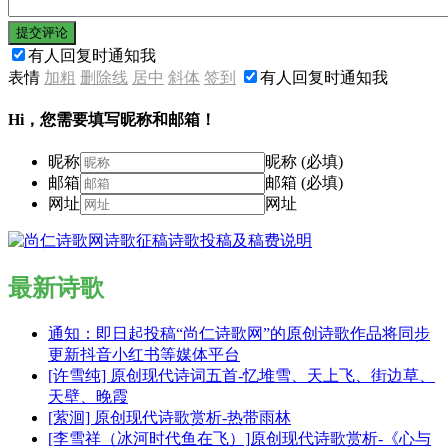
提交评论
有人回复时通知我
表情
加粗
删除线
居中
斜体
签到
有人回复时通知我
Hi，您需要填写昵称和邮箱！
昵称
昵称 (必填)
邮箱
邮箱 (必填)
网址
网址
最新诗歌
通知：即日起投稿“尚仁诗歌网”的原创诗歌作品将同步
更新抖音小红书等媒体平台
[许雪纯] 原创现代诗词五首-忆堆雪、天上飞、街边草、
天壁、晚霞
[萦洄] 原创现代诗歌赏析-热带雨林
[李雪祥（冰河时代鱼在飞）]原创现代诗歌赏析-《心与