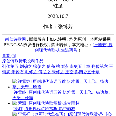
驻足
2023.10.7
作者：张博芳
尚仁诗歌网
, 版权所有丨如未注明 , 均为原创丨本网站采用
BY-NC-SA协议进行授权 , 禁止转载，本文地址：
[张博芳] 原
创现代诗歌-人生逃离号
！
喜欢 (
5
)
原创诗歌
诗歌投稿作品
列传第五 刘穆之 徐羡之 傅亮 檀道济-南史五十章
列传第六 王
镇恶 朱龄石 毛修之 傅弘之 朱修之 王玄谟-南史五十章
[许雪纯] 原创现代诗词五首-忆堆雪、天上飞、街边草、
天壁、晚霞
[萦洄] 原创现代诗歌赏析-热带雨林