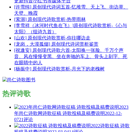
更新抖音小红书等媒体平台
[许雪纯] 原创现代诗词五首-忆堆雪、天上飞、街边草、
天壁、晚霞
[萦洄] 原创现代诗歌赏析-热带雨林
[李雪祥（冰河时代鱼在飞）]原创现代诗歌赏析-《心与
太阳》（组诗九首）
[山欢] 原创现代诗歌赏析-你往哪边走
[龙岗，大漠孤烟] 原创现代诗词赏析鉴赏
[祝逢安] 原创现代诗歌六首-太阳换一张脸、千万个声
音、风在慢慢变黑、坐在奔驰的车上、骨头上刻字、死
在眼睛中的人
[杨振中] 原创现代诗歌赏析-月光下的老槐树
热评诗歌
2023
年尚仁诗歌网诗歌征稿 诗歌投稿及稿费说明
2022-12-
07
21评论
2022诗歌征稿 诗歌
投稿及稿费说明
2022-03-04
14评论