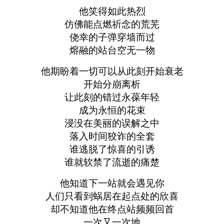
他笑得如此热烈
仿佛能点燃祈念的荒芜
侥幸的子弹穿墙而过
熔融的站台空无一物
他期盼着一切可以从此刻开始衰老
开始分崩离析
让此刻的错过永葆年轻
成为永恒的花束
浸没在美丽的误解之中
落入时间狡诈的全套
谁逃脱了惊喜的引诱
谁就软禁了流逝的痛楚
他知道下一站就会遇见你
人们只看到蜗居在起点处的欣喜
却不知道他在终点站频频回首
一次又一次地