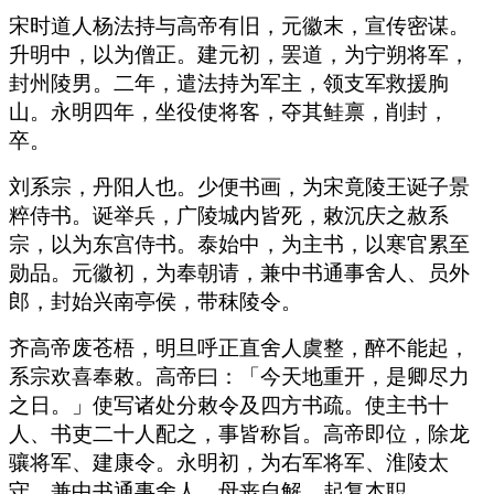
宋时道人杨法持与高帝有旧，元徽末，宣传密谋。
升明中，以为僧正。建元初，罢道，为宁朔将军，
封州陵男。二年，遣法持为军主，领支军救援朐
山。永明四年，坐役使将客，夺其鲑禀，削封，
卒。
刘系宗，丹阳人也。少便书画，为宋竟陵王诞子景
粹侍书。诞举兵，广陵城内皆死，敕沉庆之赦系
宗，以为东宫侍书。泰始中，为主书，以寒官累至
勋品。元徽初，为奉朝请，兼中书通事舍人、员外
郎，封始兴南亭侯，带秣陵令。
齐高帝废苍梧，明旦呼正直舍人虞整，醉不能起，
系宗欢喜奉敕。高帝曰：「今天地重开，是卿尽力
之日。」使写诸处分敕令及四方书疏。使主书十
人、书吏二十人配之，事皆称旨。高帝即位，除龙
骧将军、建康令。永明初，为右军将军、淮陵太
守，兼中书通事舍人。母丧自解，起复本职。