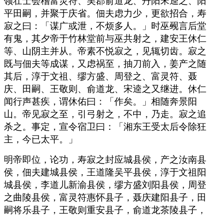
领壮士会稽富灵符、吴郡俞道龙、丹阳宋逵之、阳
平田嗣，并聚于庆省。佃夫虑力少，更欲招合，寿
寂之曰：「谋广或泄，不烦多人。」时巫觋言后堂
有鬼，其夕帝于竹林堂前与巫共射之，建安王休仁
等、山阴主并从。帝素不悦寂之，见辄切齿。寂之
既与佃夫等成谋，又虑祸至，抽刀前入，姜产之随
其后，淳于文祖、缪方盛、周登之、富灵符、聂
庆、田嗣、王敬则、俞道龙、宋逵之又继进。休仁
闻行声甚疾，谓休佑曰：「作矣。」相随奔景阳
山。帝见寂之至，引弓射之，不中，乃走。寂之追
杀之。事定，宣令宿卫曰：「湘东王受太后令除狂
主，今已太平。」
明帝即位，论功，寿寂之封应城县侯，产之汝南县
侯，佃夫建城县侯，王道隆吴平县侯，淳于文祖阳
城县侯，李道儿新渝县侯，缪方盛刘阳县侯，周登
之曲陵县侯，富灵符惠怀县子，聂庆建阳县子，田
嗣将乐县子，王敬则重安县子，俞道龙茶陵县子，