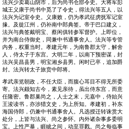
法兴少卖葛山阴市，后为尚书仓部令史。大将军彭
城王义康于尚书中觅了了令史，得法兴等五人，以
法兴为记室令史。义康败，仍为孝武征虏抚军记室
掾。及徙江州，仍补南中郎典签。帝于巴口建义，
法兴与典签戴明宝、蔡闲俱转参军督护。上即位，
并为南台侍御史，同兼中书通事舍人。法兴等专管
内务，权重当时。孝建元年，为南鲁郡太守，解舍
人，侍太子于东宫。大明二年，以南下预密谋，封
法兴吴昌县男，明宝湘乡县男。闲时已卒，追加爵
封。法兴转太子旅贲中郎将。
孝武亲览朝政，不任大臣，而腹心耳目不得无所委
寄。法兴颇知古今，素见亲待，虽出侍东宫，而意
任隆密。鲁郡巢尚之，人士之末，元嘉中，侍始兴
王浚读书，亦涉猎文史，为上所知。孝建初，补东
海国侍郎，仍兼中书通事舍人。凡选授迁转诛赏大
处分，上皆与法兴、尚之参怀。内外诸杂事多委明
宝。上性严暴，睚眦之间，动至罪戮。尚之每临事