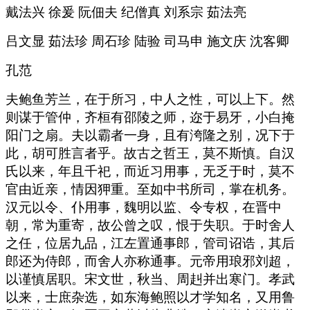
戴法兴 徐爰 阮佃夫 纪僧真 刘系宗 茹法亮
吕文显 茹法珍 周石珍 陆验 司马申 施文庆 沈客卿
孔范
夫鲍鱼芳兰，在于所习，中人之性，可以上下。然
则谋于管仲，齐桓有邵陵之师，迩于易牙，小白掩
阳门之扇。夫以霸者一身，且有洿隆之别，况下于
此，胡可胜言者乎。故古之哲王，莫不斯慎。自汉
氏以来，年且千祀，而近习用事，无乏于时，莫不
官由近亲，情因狎重。至如中书所司，掌在机务。
汉元以令、仆用事，魏明以监、令专权，在晋中
朝，常为重寄，故公曾之叹，恨于失职。于时舍人
之任，位居九品，江左置通事郎，管司诏诰，其后
郎还为侍郎，而舍人亦称通事。元帝用琅邪刘超，
以谨慎居职。宋文世，秋当、周赳并出寒门。孝武
以来，士庶杂选，如东海鲍照以才学知名，又用鲁