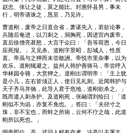
赵忠、张让之徒，莫之能比。封惠怀县男，事未
行，明帝请诛之，恳至，乃见许。
曹道刚，废帝之日直合省，萧谌先入，若欲论事，
兵随后奄进，以刀刺之，洞胸死，因进宫内废帝。
直后徐僧亮甚怒，大言于众曰：「吾等荷恩，今日
应死报。」又见杀。道刚字景昭，彭城人，性质
直。帝虽与之狎而未尝敢詶。帝悦市里杂事，以为
欢乐。道刚辄避之。益州人韩护善骑马，帝尝呼入
华林园令骑，大赏狎之。道刚出谓明帝：「主上犹
是小儿，左右皆须正人，使日见礼则。近闻韩护与
天子齐马并驰，此导人君于危地，道刚欲杀之。」
既而遣人刺杀护。及道刚死，张融谓刘绘曰：「道
刚似不为谄，亦复不免也。」答曰：「夫径寸之
珠，非不宝也，而蚌之所病，云何不疗之哉，此道
刚所以死也。」
明帝即位，高、武旧人鲜有存者，法亮以主署文