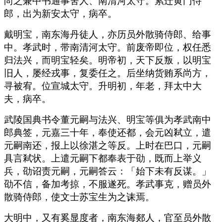
尚之兼中书通事舍人、南清河太守。累迁黄门侍
郎，出为新安太守，病卒。
戴明宝，南东海丹徒人，亦历员外散骑侍郎、给事
中。孝武时，带南清河太守。前废帝即位，权任悉
归法兴，而明宝轻矣。明帝初，天下反叛，以明宝
旧人，屡经戎事，复委任之。后坐纳货贿系尚方，
寻被宥。位宣城太守。升明初，年老，拜太中大
夫，病卒。
武陵国典书令董元嗣与法兴、明宝等俱为孝武南中
郎典签，元嘉三十年，奉使还都，会元凶弒立，遣
元嗣南还，报上以徐湛之等反。上时在巴口，元嗣
具言弒状。上遣元嗣下都奉表于劭，既而上举义
兵，劭诏责元嗣，元嗣答云：「始下未有反谋。」
劭不信，备加考掠，不服遂死。孝武事克，赠员外
散骑侍郎，使文士苏宝生为之诔焉。
大明中，又有奚显度者，南东海郯人，官至员外散