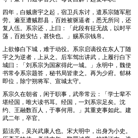
四年，白贼唐宇之起，宿卫兵东讨，遣系宗随军慰
劳。遍至遭贼郡县，百姓被驱逼者，悉无所问，还
复人伍。系宗还，上曰：「此段有征无战，以时平
荡，百姓安怗，甚快也。」赐系宗钱帛。
上欲修白下城，难于动役。系宗启谪役在东人丁随
宇之为逆者，上从之。后车驾出讲武，上履行白下
城曰：「刘系宗为国家得此一城。」永明中，魏使
书常令系宗题答，秘书局皆隶之。再为少府。郁林
即位，除宁朔将军、宣城太守。
系宗久在朝省，闲于职事，武帝常云：「学士辈不
堪经国，唯大读书耳。经国，一刘系宗足矣。沈
约、王融数百人，于事何用。」其重吏事如此。建
武二年，卒官。
茹法亮，吴兴武康人也。宋大明中，出身为小史。