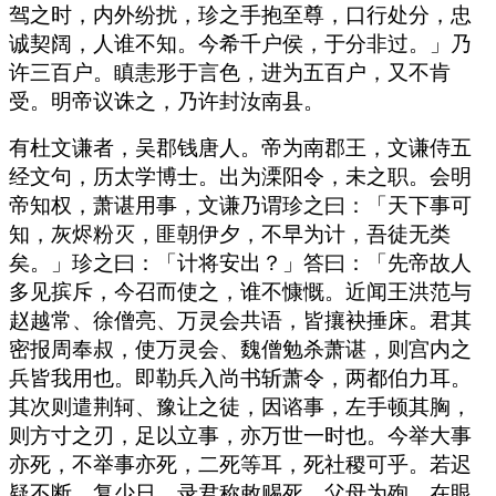
驾之时，内外纷扰，珍之手抱至尊，口行处分，忠
诚契阔，人谁不知。今希千户侯，于分非过。」乃
许三百户。瞋恚形于言色，进为五百户，又不肯
受。明帝议诛之，乃许封汝南县。
有杜文谦者，吴郡钱唐人。帝为南郡王，文谦侍五
经文句，历太学博士。出为溧阳令，未之职。会明
帝知权，萧谌用事，文谦乃谓珍之曰：「天下事可
知，灰烬粉灭，匪朝伊夕，不早为计，吾徒无类
矣。」珍之曰：「计将安出？」答曰：「先帝故人
多见摈斥，今召而使之，谁不慷慨。近闻王洪范与
赵越常、徐僧亮、万灵会共语，皆攘袂捶床。君其
密报周奉叔，使万灵会、魏僧勉杀萧谌，则宫内之
兵皆我用也。即勒兵入尚书斩萧令，两都伯力耳。
其次则遣荆轲、豫让之徒，因谘事，左手顿其胸，
则方寸之刃，足以立事，亦万世一时也。今举大事
亦死，不举事亦死，二死等耳，死社稷可乎。若迟
疑不断，复少日，录君称敕赐死，父母为殉，在眼