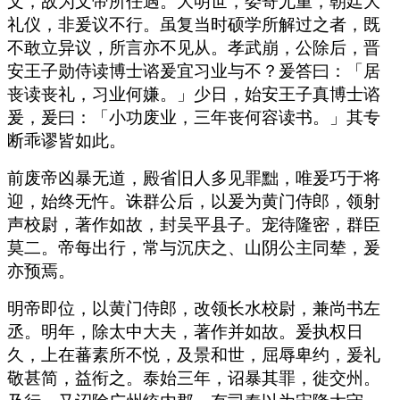
文，故为文帝所任遇。大明世，委寄尤重，朝廷大
礼仪，非爰议不行。虽复当时硕学所解过之者，既
不敢立异议，所言亦不见从。孝武崩，公除后，晋
安王子勋侍读博士谘爰宜习业与不？爰答曰：「居
丧读丧礼，习业何嫌。」少日，始安王子真博士谘
爰，爰曰：「小功废业，三年丧何容读书。」其专
断乖谬皆如此。
前废帝凶暴无道，殿省旧人多见罪黜，唯爰巧于将
迎，始终无忤。诛群公后，以爰为黄门侍郎，领射
声校尉，著作如故，封吴平县子。宠待隆密，群臣
莫二。帝每出行，常与沉庆之、山阴公主同辇，爰
亦预焉。
明帝即位，以黄门侍郎，改领长水校尉，兼尚书左
丞。明年，除太中大夫，著作并如故。爰执权日
久，上在蕃素所不悦，及景和世，屈辱卑约，爰礼
敬甚简，益衔之。泰始三年，诏暴其罪，徙交州。