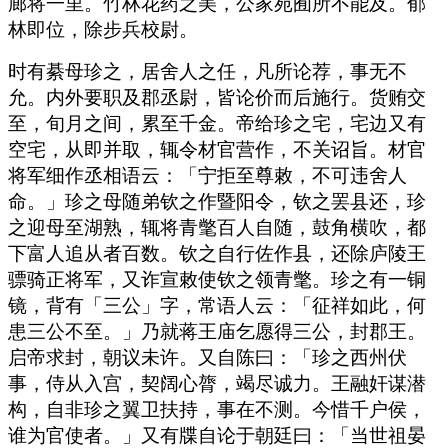
廊将一里。竹林花药之美，公家苑囿所不能及。郁
林即位，除步兵校尉。
时有綦母珍之，居舍人之任，凡所论荐，事无不
允。内外要职及郡丞尉，皆论价而后施行。货贿交
至，旬月之间，累至千金。帝给珍之宅，宅边又有
空宅，从即并取，辄令材官营作，不关诏旨。材官
将军细作丞相语云：「宁拒至尊敕，不可违舍人
命。」珍之母随弟钦之作暨阳令，钦之罢县还，珍
之迎母至湖熟，辄将青氅百人自随，鼓角横吹，都
下富人追从者百数。钦之自行佐作县，还除庐陵王
骠骑正将军，又诈宣敕使钦之领青氅。珍之有一铜
镜，背有「三公」字，常语人云：「征祥如此，何
患三公不至。」乃就蒋王庙乞愿得三公，封郡王。
启帝求封，朝议未许。又自陈曰：「珍之西州伏
事，侍从入宫，契阔心膂，竭尽诚力。王融奸谋潜
构，自非珍之翼卫扶持，事在不测。今惜千户侯，
谁为官使者。」又有牒自论于朝廷曰：「当世祖晏