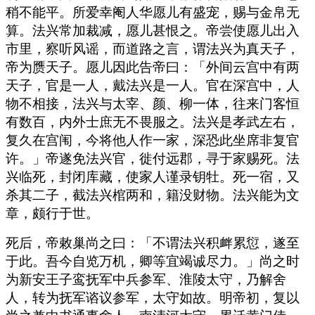
稍不能平。所爱幸阉人华愿儿有盛宠，赐与金帛无
算。法兴常加裁减，愿儿甚恨之。帝尝使愿儿出入
市里，察听风谣，而道路之言，谓法兴为真天子，
帝为赝天子。愿儿因此告帝曰：「外间云宫中有两
天子，官是一人，戴法兴是一人。官在深宫中，人
物不相接，法兴与太宰、颜、柳一体，往来门客恒
有数百，内外士庶无不畏服之。法兴是孝武左右，
复久在宫闱，今将他人作一家，深恐此坐席非复官
许。」帝遂免法兴官，徙付远郡，寻于家赐死。法
兴临死，封闭库藏，使家人谨录钥牡。死一宿，又
杀其二子，截法兴棺两和，籍没财物。法兴能为文
章，颇行于世。
死后，帝敕巢尚之曰：「不谓法兴积衅累愆，遂至
于此。吾今自览万机，卿等宜竭诚尽力。」尚之时
为新安王子鸾抚军中兵参军、淮陵太守，乃解舍
人，转为抚军谘议参军，太守如故。明帝初，复以