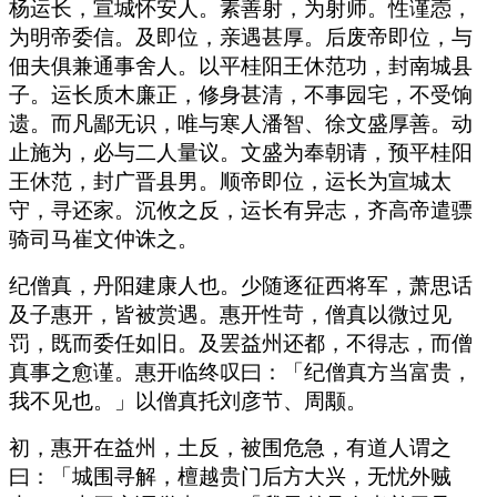
杨运长，宣城怀安人。素善射，为射师。性谨悫，
为明帝委信。及即位，亲遇甚厚。后废帝即位，与
佃夫俱兼通事舍人。以平桂阳王休范功，封南城县
子。运长质木廉正，修身甚清，不事园宅，不受饷
遗。而凡鄙无识，唯与寒人潘智、徐文盛厚善。动
止施为，必与二人量议。文盛为奉朝请，预平桂阳
王休范，封广晋县男。顺帝即位，运长为宣城太
守，寻还家。沉攸之反，运长有异志，齐高帝遣骠
骑司马崔文仲诛之。
纪僧真，丹阳建康人也。少随逐征西将军，萧思话
及子惠开，皆被赏遇。惠开性苛，僧真以微过见
罚，既而委任如旧。及罢益州还都，不得志，而僧
真事之愈谨。惠开临终叹曰：「纪僧真方当富贵，
我不见也。」以僧真托刘彦节、周颙。
初，惠开在益州，土反，被围危急，有道人谓之
曰：「城围寻解，檀越贵门后方大兴，无忧外贼