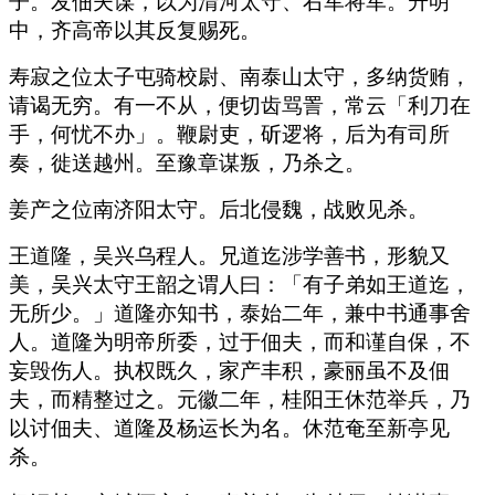
子。发佃夫谋，以为清河太守、右军将军。升明
中，齐高帝以其反复赐死。
寿寂之位太子屯骑校尉、南泰山太守，多纳货贿，
请谒无穷。有一不从，便切齿骂詈，常云「利刀在
手，何忧不办」。鞭尉吏，斫逻将，后为有司所
奏，徙送越州。至豫章谋叛，乃杀之。
姜产之位南济阳太守。后北侵魏，战败见杀。
王道隆，吴兴乌程人。兄道迄涉学善书，形貌又
美，吴兴太守王韶之谓人曰：「有子弟如王道迄，
无所少。」道隆亦知书，泰始二年，兼中书通事舍
人。道隆为明帝所委，过于佃夫，而和谨自保，不
妄毁伤人。执权既久，家产丰积，豪丽虽不及佃
夫，而精整过之。元徽二年，桂阳王休范举兵，乃
以讨佃夫、道隆及杨运长为名。休范奄至新亭见
杀。