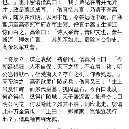
也。」惠开密谓僧真曰：「我子弟见在者并无异
才，政是萧道成耳。」僧真忆其言，乃请事齐高
帝，随从在淮阴。以闲书题，令答远近书疏。自寒
官历至高帝冠军府参军主簿。僧真梦蒿艾生满江，
惊而白之。高帝曰：「诗人采萧，萧即艾也。萧生
断流，卿勿广言。」其见亲如此。后除南台御史、
高帝领军功曹。
上将废立，谋之袁粲、褚彦回。僧真启上曰：「今
朝廷猖狂，人不自保，天下之望，不在袁、褚，明
公岂得默己，坐受夷灭？存亡之机，仰希熟虑。」
高帝纳之。高帝欲度广陵起兵，僧真又曰：「主上
虽复狂衅，而累代皇基，犹固盘石。今百口北度，
何必得俱；纵得广陵城，天子居深宫，施号令，目
明公为逆，何以避此？如其不胜，则应北走。窃谓
此非万全策也。」上曰：「卿顾家，岂能逐我行
邪？」僧真顿首称无贰。