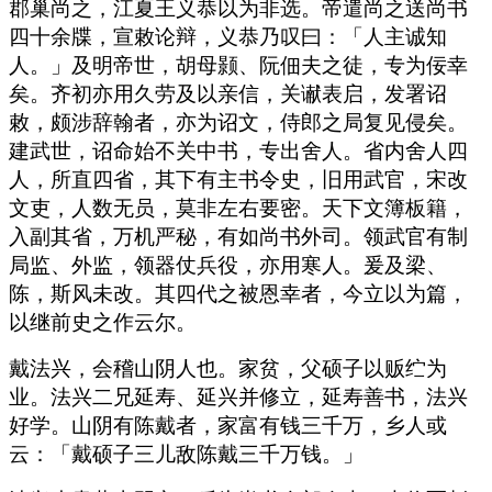
郡巢尚之，江夏王义恭以为非选。帝遣尚之送尚书
四十余牒，宣敕论辩，义恭乃叹曰：「人主诚知
人。」及明帝世，胡母颢、阮佃夫之徒，专为佞幸
矣。齐初亦用久劳及以亲信，关谳表启，发署诏
敕，颇涉辞翰者，亦为诏文，侍郎之局复见侵矣。
建武世，诏命始不关中书，专出舍人。省内舍人四
人，所直四省，其下有主书令史，旧用武官，宋改
文吏，人数无员，莫非左右要密。天下文簿板籍，
入副其省，万机严秘，有如尚书外司。领武官有制
局监、外监，领器仗兵役，亦用寒人。爰及梁、
陈，斯风未改。其四代之被恩幸者，今立以为篇，
以继前史之作云尔。
戴法兴，会稽山阴人也。家贫，父硕子以贩纻为
业。法兴二兄延寿、延兴并修立，延寿善书，法兴
好学。山阴有陈戴者，家富有钱三千万，乡人或
云：「戴硕子三儿敌陈戴三千万钱。」