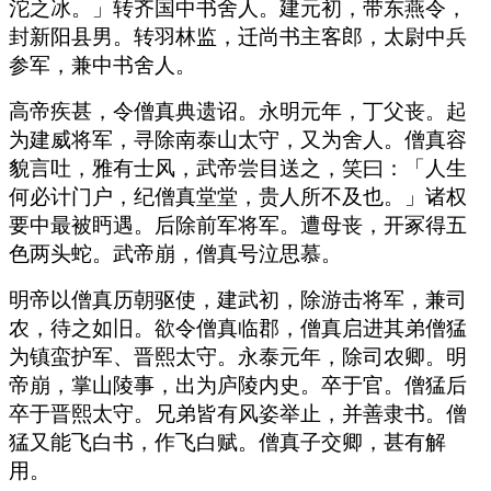
沱之冰。」转齐国中书舍人。建元初，带东燕令，
封新阳县男。转羽林监，迁尚书主客郎，太尉中兵
参军，兼中书舍人。
高帝疾甚，令僧真典遗诏。永明元年，丁父丧。起
为建威将军，寻除南泰山太守，又为舍人。僧真容
貌言吐，雅有士风，武帝尝目送之，笑曰：「人生
何必计门户，纪僧真堂堂，贵人所不及也。」诸权
要中最被眄遇。后除前军将军。遭母丧，开冢得五
色两头蛇。武帝崩，僧真号泣思慕。
明帝以僧真历朝驱使，建武初，除游击将军，兼司
农，待之如旧。欲令僧真临郡，僧真启进其弟僧猛
为镇蛮护军、晋熙太守。永泰元年，除司农卿。明
帝崩，掌山陵事，出为庐陵内史。卒于官。僧猛后
卒于晋熙太守。兄弟皆有风姿举止，并善隶书。僧
猛又能飞白书，作飞白赋。僧真子交卿，甚有解
用。