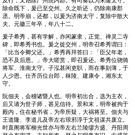
及行，又诏除广州统内郡。有司奏以为宋隆太守。
除命既下，爰已至交州。久之听还，仍除南康郡
丞。明帝崩，还都，以爰为济南太守，复除中散大
夫。元徽三年卒，年八十二。
爰子希秀，甚有学解，亦闲篆隶，正觉、禅灵二寺
碑，即希秀书也。爰之徙交州，明帝召希秀谓曰：
「比当令卿父还。」希秀再拜答曰：「臣父年老，
恐不及后恩。」帝大嗟赏，即召爰还。希秀位骁骑
将军、淮南太守。子泓甚闲吏职，而在事刻薄，于
人少恩。仕齐历位台郎，秣陵、建康令，湘东太
守。
阮佃夫，会稽诸暨人也。明帝初出合，选为主衣，
后又请为世子师，甚见信待。景和末，明帝被拘于
殿内，住在秘书省，为帝所疑，大祸将至。佃夫与
王道隆、李道儿及帝左右琅邪淳于文祖谋共废立。
时直阁将军柳光世亦与帝左右兰陵缪方盛、丹阳周