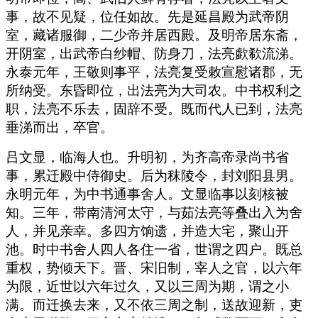
事，故不见疑，位任如故。先是延昌殿为武帝阴
室，藏诸服御，二少帝并居西殿。及明帝居东斋，
开阴室，出武帝白纱帽、防身刀，法亮歔欷流涕。
永泰元年，王敬则事平，法亮复受敕宣慰诸郡，无
所纳受。东昏即位，出法亮为大司农。中书权利之
职，法亮不乐去，固辞不受。既而代人已到，法亮
垂涕而出，卒官。
吕文显，临海人也。升明初，为齐高帝录尚书省
事，累迁殿中侍御史。后为秣陵令，封刘阳县男。
永明元年，为中书通事舍人。文显临事以刻核被
知。三年，带南清河太守，与茹法亮等叠出入为舍
人，并见亲幸。多四方饷遗，并造大宅，聚山开
池。时中书舍人四人各住一省，世谓之四户。既总
重权，势倾天下。晋、宋旧制，宰人之官，以六年
为限，近世以六年过久，又以三周为期，谓之小
满。而迁换去来，又不依三周之制，送故迎新，吏