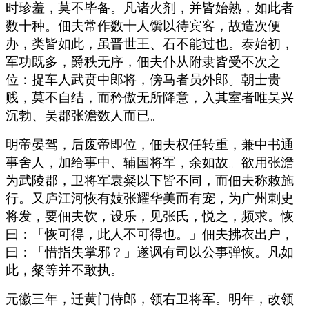
时珍羞，莫不毕备。凡诸火剂，并皆始熟，如此者
数十种。佃夫常作数十人馔以待宾客，故造次便
办，类皆如此，虽晋世王、石不能过也。泰始初，
军功既多，爵秩无序，佃夫仆从附隶皆受不次之
位：捉车人武贲中郎将，傍马者员外郎。朝士贵
贱，莫不自结，而矜傲无所降意，入其室者唯吴兴
沉勃、吴郡张澹数人而已。
明帝晏驾，后废帝即位，佃夫权任转重，兼中书通
事舍人，加给事中、辅国将军，余如故。欲用张澹
为武陵郡，卫将军袁粲以下皆不同，而佃夫称敕施
行。又庐江河恢有妓张耀华美而有宠，为广州刺史
将发，要佃夫饮，设乐，见张氏，悦之，频求。恢
曰：「恢可得，此人不可得也。」佃夫拂衣出户，
曰：「惜指失掌邪？」遂讽有司以公事弹恢。凡如
此，粲等并不敢执。
元徽三年，迁黄门侍郎，领右卫将军。明年，改领