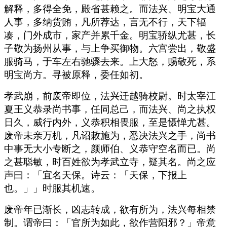
解释，多得全免，殿省甚赖之。而法兴、明宝大通
人事，多纳货贿，凡所荐达，言无不行，天下辐
凑，门外成市，家产并累千金。明宝骄纵尤甚，长
子敬为扬州从事，与上争买御物。六宫尝出，敬盛
服骑马，于车左右驰骤去来。上大怒，赐敬死，系
明宝尚方。寻被原释，委任如初。
孝武崩，前废帝即位，法兴迁越骑校尉。时太宰江
夏王义恭录尚书事，任同总己，而法兴、尚之执权
日久，威行内外，义恭积相畏服，至是慑惮尤甚。
废帝未亲万机，凡诏敕施为，悉决法兴之手，尚书
中事无大小专断之，颜师伯、义恭守空名而已。尚
之甚聪敏，时百姓欲为孝武立寺，疑其名。尚之应
声曰：「宜名天保。诗云：「天保，下报上
也。」」时服其机速。
废帝年已渐长，凶志转成，欲有所为，法兴每相禁
制。谓帝曰：「官所为如此，欲作营阳邪？」帝意