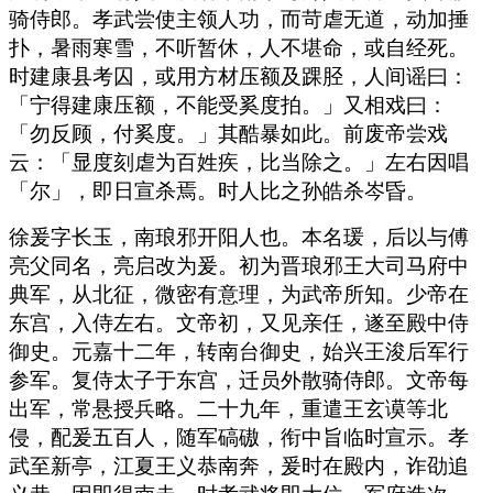
骑侍郎。孝武尝使主领人功，而苛虐无道，动加捶
扑，暑雨寒雪，不听暂休，人不堪命，或自经死。
时建康县考囚，或用方材压额及踝胫，人间谣曰：
「宁得建康压额，不能受奚度拍。」又相戏曰：
「勿反顾，付奚度。」其酷暴如此。前废帝尝戏
云：「显度刻虐为百姓疾，比当除之。」左右因唱
「尔」，即日宣杀焉。时人比之孙皓杀岑昏。
徐爰字长玉，南琅邪开阳人也。本名瑗，后以与傅
亮父同名，亮启改为爰。初为晋琅邪王大司马府中
典军，从北征，微密有意理，为武帝所知。少帝在
东宫，入侍左右。文帝初，又见亲任，遂至殿中侍
御史。元嘉十二年，转南台御史，始兴王浚后军行
参军。复侍太子于东宫，迁员外散骑侍郎。文帝每
出军，常悬授兵略。二十九年，重遣王玄谟等北
侵，配爰五百人，随军碻磝，衔中旨临时宣示。孝
武至新亭，江夏王义恭南奔，爰时在殿内，诈劭追