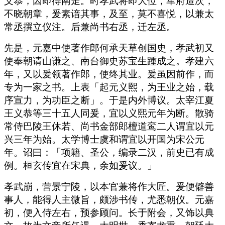
义恭，因即得南走。时孝武将即大位，军府造次，
不晓朝章，爰素谙其事，及至，莫不喜悦，以兼太
常丞撰立仪注。后兼尚书右丞，迁左丞。
先是，元嘉中使著作郎何承天草创国史，孝武初又
使奉朝请山谦之、南台御史苏宝生踵成之。孝建六
年，又以爰领著作郎，使终其业。爰虽因前作，而
专为一家之书。上表「起元义熙，为王业之始，载
序宣力，为功臣之断」。于是内外博议。太宰江夏
王义恭等三十五人同爰，宜以义熙元年为断。散骑
常侍巴陵王休若、尚书金部郎檀道鸾二人谓宜以元
兴三年为始。太学博士虞和谓宜以开国为宋公元
年。诏曰：「项籍、圣公，编录二汉，前史已有成
例。桓玄传宜在宋典，余如爰议。」
孝武崩，营景宁陵，以本官兼将作大匠。爰便僻善
事人，能得人主微旨，颇涉书传，尤悉朝仪。元嘉
初，便入侍左右，预参顾问。长于附会，又饰以典