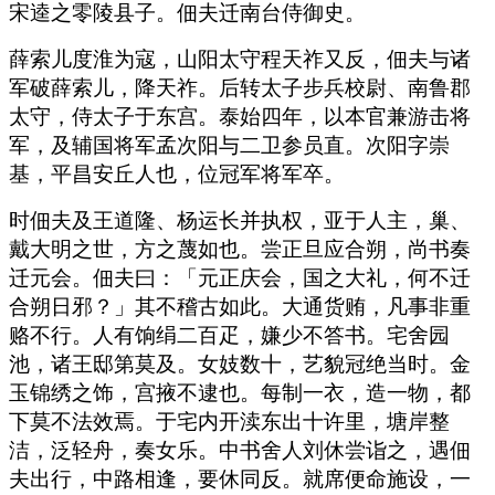
宋逵之零陵县子。佃夫迁南台侍御史。
薛索儿度淮为寇，山阳太守程天祚又反，佃夫与诸
军破薛索儿，降天祚。后转太子步兵校尉、南鲁郡
太守，侍太子于东宫。泰始四年，以本官兼游击将
军，及辅国将军孟次阳与二卫参员直。次阳字崇
基，平昌安丘人也，位冠军将军卒。
时佃夫及王道隆、杨运长并执权，亚于人主，巢、
戴大明之世，方之蔑如也。尝正旦应合朔，尚书奏
迁元会。佃夫曰：「元正庆会，国之大礼，何不迁
合朔日邪？」其不稽古如此。大通货贿，凡事非重
赂不行。人有饷绢二百疋，嫌少不答书。宅舍园
池，诸王邸第莫及。女妓数十，艺貌冠绝当时。金
玉锦绣之饰，宫掖不逮也。每制一衣，造一物，都
下莫不法效焉。于宅内开渎东出十许里，塘岸整
洁，泛轻舟，奏女乐。中书舍人刘休尝诣之，遇佃
夫出行，中路相逢，要休同反。就席便命施设，一