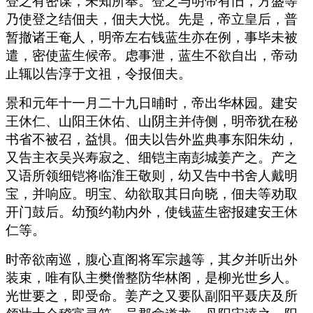
登之有密谋，未知所奉。登之与明帝有旧，方盛等
乃使登之结佃夫，佃夫大悦。先是，帝立皇后，普
暂撤诸王奄人，明帝左右钱蓝生亦在例，事毕未被
遣，密使蓝生候帝。虑事泄，蓝生不欲自出，帝动
止辄以告淳于文祖，令报佃夫。
景和元年十一月二十九日晡时，帝出华林园。建安
王休仁、山阳王休佑、山阴主并侍侧，明帝犹在秘
书省不被召，益惧。佃夫以告外监典事东阳朱幼，
又告主衣吴兴寿寂之、细铠主南彭城姜产之。产之
又语所领细铠将临淮王敬则，幼又告中书舍人戴明
宝，并响应。明宝、幼欲取其日向晓，佃夫等劝取
开门鼓后。幼预约勒内外，使钱蓝生密报建安王休
仁等。
时帝欲南巡，腹心直阁将军宗越等，其夕并听出外
装束，唯有队主樊僧整防华林阁，是柳光世乡人。
光世要之，即受命。姜产之又要队副阳平聂庆及所