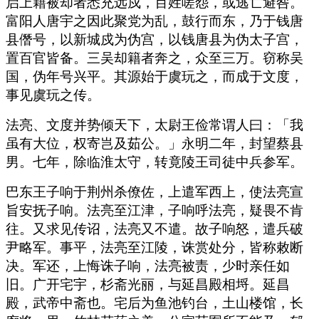
启上籍被却者悉充远戍，百姓嗟怨，或逃亡避咎。
富阳人唐宇之因此聚党为乱，鼓行而东，乃于钱唐
县僭号，以新城戍为伪宫，以钱唐县为伪太子宫，
置百官皆备。三吴却籍者奔之，众至三万。窃称吴
国，伪年号兴平。其源始于虞玩之，而成于文度，
事见虞玩之传。
法亮、文度并势倾天下，太尉王俭常谓人曰：「我
虽有大位，权寄岂及茹公。」永明二年，封望蔡县
男。七年，除临淮太守，转竟陵王司徒中兵参军。
巴东王子响于荆州杀僚佐，上遣军西上，使法亮宣
旨安抚子响。法亮至江津，子响呼法亮，疑畏不肯
往。又求见传诏，法亮又不遣。故子响怒，遣兵破
尹略军。事平，法亮至江陵，诛赏处分，皆称敕断
决。军还，上悔诛子响，法亮被责，少时亲任如
旧。广开宅宇，杉斋光丽，与延昌殿相埒。延昌
殿，武帝中斋也。宅后为鱼池钓台，土山楼馆，长