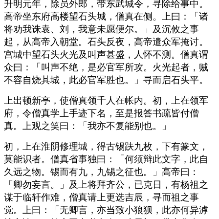
升明元年，除员外郎，带东武城令，寻除给事中。
高帝坐东府高楼望石头城，僧真在侧。上曰：「诸
将劝我诛袁、刘，我意未愿便尔。」及沉攸之事
起，从高帝入朝堂。石头反夜，高帝遣众军掩讨。
宫城中望石头火光及叫声甚盛，人怀不测。僧真谓
众曰：「叫声不绝，是必官军所攻。火光起者，贼
不容自烧其城，此必官军胜也。」寻而启石头平。
上出顿新亭，使僧真领千人在帐内。初，上在领军
府，令僧真学上手迹下名，至是报答书疏皆付僧
真。上观之笑曰：「我亦不复能别也。」
初，上在淮阴修理城，得古锡趺九枚，下有篆文，
莫能识者。僧真省事独曰：「何须辩此文字，此自
久远之物。锡而有九，九锡之征也。」高帝曰：
「卿勿妄言。」及上将拜齐公，已克日，有杨祖之
谋于临轩作难，僧真请上更选吉辰，寻而祖之事
觉。上曰：「无卿言，亦当致小狼狈，此亦何异滹