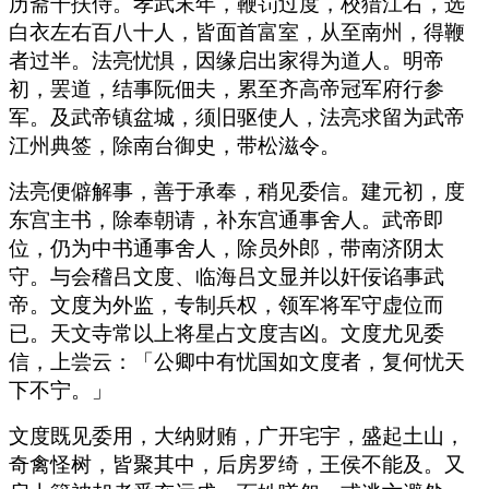
历斋干扶侍。孝武末年，鞭罚过度，校猎江右，选
白衣左右百八十人，皆面首富室，从至南州，得鞭
者过半。法亮忧惧，因缘启出家得为道人。明帝
初，罢道，结事阮佃夫，累至齐高帝冠军府行参
军。及武帝镇盆城，须旧驱使人，法亮求留为武帝
江州典签，除南台御史，带松滋令。
法亮便僻解事，善于承奉，稍见委信。建元初，度
东宫主书，除奉朝请，补东宫通事舍人。武帝即
位，仍为中书通事舍人，除员外郎，带南济阴太
守。与会稽吕文度、临海吕文显并以奸佞谄事武
帝。文度为外监，专制兵权，领军将军守虚位而
已。天文寺常以上将星占文度吉凶。文度尤见委
信，上尝云：「公卿中有忧国如文度者，复何忧天
下不宁。」
文度既见委用，大纳财贿，广开宅宇，盛起土山，
奇禽怪树，皆聚其中，后房罗绮，王侯不能及。又