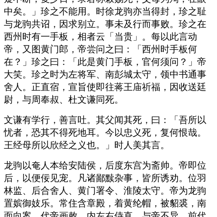
中矣。」珍之不能用。时徐龙驹亦当得封，珍之耻
与龙驹共诏，因求别立。事未及行而事败。珍之在
西州时有一手板，相者云「当贵」。每以此言动
帝，又图黄门郎，帝尝问之曰：「西州时手板何
在？」珍之曰：「此是黄门手板，官何须问？」帝
大笑。珍之时为左将军、南彭城太守，领中书通事
舍人。正直宿，宣旨使即往蒋王庙祈福，因收送廷
尉，与周奉叔、杜文谦同死。
文谦有学行，善言吐。其父闻其死，曰：「吾所以
忧者，恐其不得死地耳。今以忠义死，复何恨哉。
王经母所以欣经之义也。」时人美其言。
龙驹以奄人本给安陆侯，后度东宫为斋帅。帝即位
后，以便佞见宠。凡诸鄙黩杂事，皆所诱劝。位羽
林监、后合舍人、黄门署令、淮陵太守。帝为龙驹
置嫔御妓乐。常住含章殿，着黄纶帽，被貂裘，南
面向案，代帝画敕。内左右侍直，与帝不异。前代