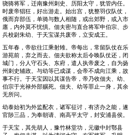
骁骑将军，迁南豫州刺史、历阳太守，犹管内任。
时废帝猖狂，好出游走。始出宫，犹整羽仪队仗，
俄而弃部伍，单骑与数人相随，或出郊野，或入市
廛，内外莫不忧惧。佃夫密与直合将军申伯宗、步
兵校尉朱幼、于天宝谋共废帝，立安成王。
五年春，帝欲往江乘射雉。帝每出，常留队仗在乐
游苑前，弃之而去。佃夫欲称太后令唤队仗还，闭
城门，分人守石头、东府，遣人执帝废之，自为扬
州刺史辅政。与幼等已成谋，会帝不成向江乘，故
事不行。于天宝因以其谋告帝，帝乃收佃夫、幼、
伯宗于光禄外部赐死。佃夫、幼等罪止一身，其余
无所问。
幼泰始初为外监配衣，诸军征讨，有济办之能，遂
官陟三品，为奉朝请、南高平太守，封安浦县侯。
于天宝，其先胡人，豫竹林堂功，元徽中封鄂县