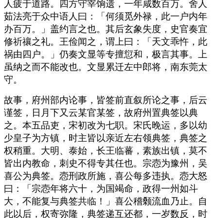
人疲于道路。四方守宰饷遗，一年咸数百万。舍人
茹法亮于众中语人曰：「何须觅外禄，此一户内年
办百万。」盖约言之也。其后玄象失度，史官奏宜
修祈禳之礼。王俭闻之，谓上曰：「天文乖忤，此
祸由四户。」仍奏文显等专擅愆和，极言其事。上
虽纳之而不能改也。文显累迁左中郎将，南东莞太
守。
故事，府州部内论事，皆签前直叙所论之事，后云
谨签，日月下又云某官某签，故府州置典签以典
之。本五品吏，宋初改为七职。宋氏晚运，多以幼
少皇子为方镇，时主皆以亲近左右领典签，典签之
权稍重。大明、泰始，长王临蕃，素族出镇，莫不
皆出内教命，刺史不得专其任也。宗悫为豫州，吴
喜公为典签。悫刑政所施，喜公每多违执。悫大怒
曰：「宗悫年将六十，为国竭命，政得一州如斗
大，不能复与典签共临！」喜公稽颡流血乃止。自
此以后，权寄弥隆，典签递互还都，一岁数反，时