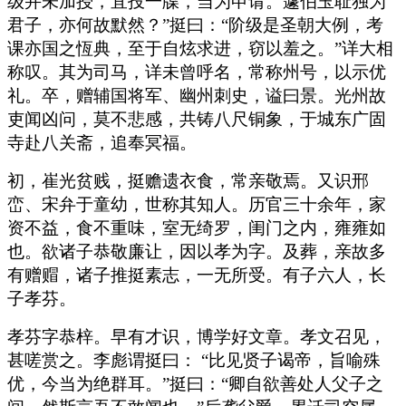
级并未加授，宜投一牒，当为申请。蘧伯玉耻独为
君子，亦何故默然？”挺曰：“阶级是圣朝大例，考
课亦国之恆典，至于自炫求进，窃以羞之。”详大相
称叹。其为司马，详未曾呼名，常称州号，以示优
礼。卒，赠辅国将军、幽州刺史，谥曰景。光州故
吏闻凶问，莫不悲感，共铸八尺铜象，于城东广固
寺赴八关斋，追奉冥福。
初，崔光贫贱，挺赡遗衣食，常亲敬焉。又识邢
峦、宋弁于童幼，世称其知人。历官三十余年，家
资不益，食不重味，室无绮罗，闺门之内，雍雍如
也。欲诸子恭敬廉让，因以孝为字。及葬，亲故多
有赠赗，诸子推挺素志，一无所受。有子六人，长
子孝芬。
孝芬字恭梓。早有才识，博学好文章。孝文召见，
甚嗟赏之。李彪谓挺曰： “比见贤子谒帝，旨喻殊
优，今当为绝群耳。”挺曰：“卿自欲善处人父子之