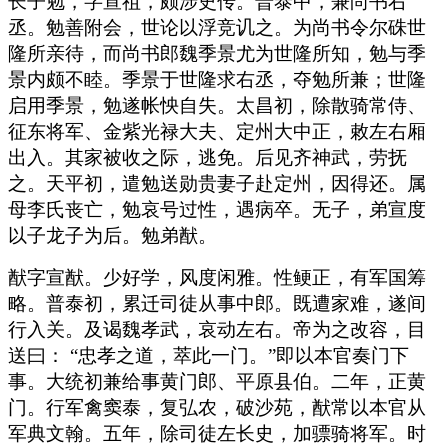
长子勉，字宣祖，颇涉史传。普泰中，兼尚书右
丞。勉善附会，世论以浮竞讥之。为尚书令尔硃世
隆所亲待，而尚书郎魏季景尤为世隆所知，勉与季
景内颇不睦。季景于世隆求右丞，夺勉所兼；世隆
启用季景，勉遂帐怏自失。太昌初，除散骑常侍、
征东将军、金紫光禄大夫、定州大中正，敕左右厢
出入。其家被收之际，逃免。后见齐神武，劳抚
之。天平初，遣勉送勋贵妻子赴定州，因得还。属
母李氏丧亡，勉哀号过性，遇病卒。无子，弟宣度
以子龙子为后。勉弟猷。
猷字宣猷。少好学，风度闲雅。性鲠正，有军国筹
略。普泰初，累迁司徒从事中郎。既遭家难，遂间
行入关。及谒魏孝武，哀动左右。帝为之改容，目
送曰： “忠孝之道，萃此一门。”即以本官奏门下
事。大统初兼给事黄门郎、平原县伯。二年，正黄
门。行军禽窦泰，复弘农，破沙苑，猷常以本官从
军典文翰。五年，除司徒左长史，加骠骑将军。时