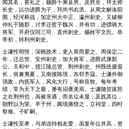
闻其名，甚礼之，赐爵千乘县男。及胜至，拜太师
长史，以功进爵为子，拜尚书右丞。从周文解洛阳
围，经河桥战，加定州大中正、瀛州刺史。又破柳
仲礼于随郡，讨李迁哲于魏兴，并有功，进骠骑大
将军、开府仪同三司、直州刺史。赐姓宇文氏。恭
帝初，转利州刺史。
士谦性明悟，深晓政术，吏人畏而爱之。周保定二
年，迁总管、安州刺史，加大将军，进爵武康郡
公。天和中，授江陵总管、荆州刺史。州既统摄遐
长，俗兼夷夏，又南接陈境，东邻齐寇。士谦外御
强敌，内抚军人，风化大行，号称良牧。每年考
绩，常为天下之最，屡有诏褒美焉。士谦随贺拔胜
之在荆州也，虽被亲遇，而名位未显；及践其位，
朝野以为荣。卒于州，阖境痛惜之，立祠堂，四时
祭飨。子旷嗣。
士谦性至孝，与弟说特相友爱，虽复年位并高，资