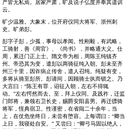
产皆无私焉。居家严肃，旷及说子弘度并奉其遗训
云。
旷少温雅。大象末，位开府仪同大将军、浙州刺
史。旷弟彭。
彭字子彭，少孤，事母以孝闻。性刚毅，有武略，
工骑射，善《周官》、《尚书》，并略通大义。仕
周，累迁门正上士。隋文帝为相，周陈王纯镇齐
州。帝恐其为变，遣彭以两骑征纯入朝。彭未至齐
州三十里，因诈病止传舍，遣人召纯。纯疑有变，
多将从骑至彭所。彭请间，因顾骑士执而锁之。乃
大言曰：“陈王有罪，诏征入朝，左右不得辄
动。”左右愕然而去。至，拜上仪同。及践祚，迁监
门郎将，兼领右卫长史，赐爵安阳县男。再迁骠骑
将军，恆典宿卫。性谨密，在省闼二十余年，当
上，在仗危坐终日，未尝有堕容。上每谓曰：“卿当
上日，我寝处自安。” 又尝曰：“卿弓马固以绝人，