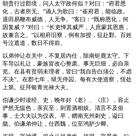
朝贵行过郡境，问人太守政何似？对曰：“府君恩
化，古者所无。”诵人为歌曰：“崔府君，能临政。
退田易鞭布威德，人无争。”客曰：“既称恩化，何
因复威？”对曰： “长吏惮其威严，人庶蒙其恩惠，
故兼言之。”以相府旧寮，例有加授，征赴鄴。百姓
号泣遮道，数日不得前。
以弟仲让在关中，不复居内任，除南钜鹿太守。下
车导以礼让，豪族皆改心整肃。事无巨细，必自亲
览。在县有贫弱未理者，皆曰“我自告白须公，不虑
不决”。在郡七年，狱无停囚。每有大使巡察，恆处
上第。征拜银青光禄大夫。
伯谦少时读经、史，晚年好《老》、《庄》，容止
俨然无愠色，亲宾至，则置酒相娱。清言不及俗
事，士大夫以为仪表。卒，赠南充州刺史，谥曰
懿。伯谦弟仲让，仕西魏，位至鸿胪少卿。