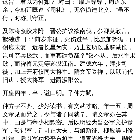
遗旨。君以为何如？”对曰：“殷道尊尊，周道亲
亲，今朝廷既遵《周礼》，无容輙违此义。”虽不
行，时称其守正。
及陈将蔡皎来附，晋公护议欲南伐，公卿莫敢言。
猷独进曰：“前岁东征，死伤过半，比虽加抚循，而
创痍未复。近者长星为灾，乃上玄所以垂鉴诫也，
岂可穷兵极武，而重其谴负哉？”议不从。后水军果
败，而裨将元定等遂没江南。建德六年，拜少司
徒，加上开府仪同大将军。隋文帝受禅，以猷前代
旧齿，授大将军，进爵汲郡公。
开皇四年，卒，谥曰明。子仲方嗣。
仲方字不齐。少好读书，有文武才略。年十五，周
文帝见而异之，令与诸子同就学。隋文帝亦在其
中。由是与帝少相款密。后以明经为晋公宇文护参
军，转记室，迁司正大夫，与斛斯征、柳敏等同修
礼律。后以军功授平东将军、银青光禄大夫，赐爵