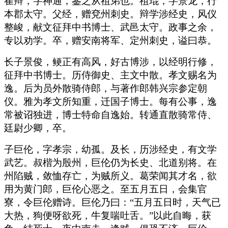
崔辩，字神通，鉴之从祖弟也。祖琨，字景龙，行
本郡太守。父经，赠兗州刺史。辩学涉经史，风仪
整峻，献文征拜中书博士、武邑太守。政事之余，
专以劝学。卒，赠安南将军、定州刺史，谥曰恭。
长子景俊，鲠正有高风，好古博涉，以经明行修，
征拜中书博士。历侍御史、主文中散。孝文赐名为
逸。后为员外散骑侍郎，与著作郎韩兴宗参定朝
仪。雅为孝文所知重，迁国子博士。每有公事，逸
常被诏独进，博士特命自逸始。转通直散骑常侍、
廷尉少卿，卒。
子巨伦，字孝宗，幼孤。及长，历涉经史，有文学
武艺。叔楷为殷州，巨伦仍为长史、北道别将。在
州陷贼，敛恤存亡，为贼所义。葛荣闻其才名，欲
用为黄门郎，巨伦心恶之。至五月五日，会集官
寮，令巨伦赠诗。巨伦乃曰：“五月五日时，天气已
大热，狗便呀欲死，牛复喘吐舌。”以此自晦，获