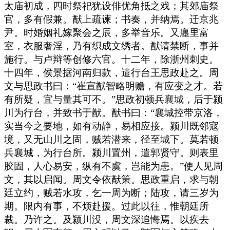
太庙初成，四时祭祀犹设俳优角抵之戏；其郊庙祭
官，多有假兼。猷上疏谏；书奏，并纳焉。迁京兆
尹。时婚姻礼嫁聚会之辰，多举音乐。又廛里富
室，衣服奢淫，乃有织成文绣者。猷请禁断，事并
施行。与卢辩等创修六官。十二年，除浙州刺史。
十四年，侯景据河南归款，遣行台王思政赴之。周
文与思政书曰：“崔宣猷智略明赡，有应变之才。若
有所疑，宜与量其可不。”思政初顿兵襄城，后于颍
川为行台，并致书于猷。猷书曰：“襄城控带京洛，
实当今之要地，如有动静，易相应接。颍川既邻寇
境，又无山川之固，贼若潜来，径至城下。莫若顿
兵襄城，为行台所。颍川置州，遣郭贤守。则表里
胶固，人心易安，纵有不虞，岂能为患。”使人见周
文，其以启闻。周文令依猷策。思政重启，求与朝
廷立约，贼若水攻，乞一周为断；陆攻，请三岁为
期。限内有事，不烦赴援。过此以往，惟朝廷所
裁。乃许之。及颍川没，周文深追悔焉。以疾去