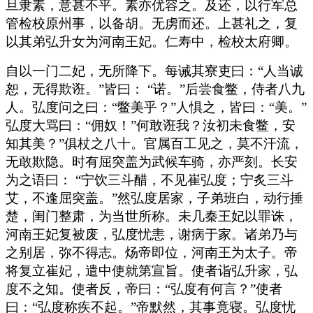
旦隶素，意甚不平。素亦优容之。及还，以行军总
管检校原州事，以备胡。无虏而还。上甚礼之，复
以其弟弘升女为河南王妃。仁寿中，检校太府卿。
自以一门二妃，无所降下。每诫其寮吏曰：“人当诚
恕，无得欺诳。”皆曰： “诺。”后尝食鳖，侍者八九
人。弘度问之曰：“鳖美乎？”人惧之，皆曰：“美。”
弘度大骂曰：“佣奴！”何敢诳我？汝初未食鳖，安
知其美？”俱杖之八十。官属百工见之，莫不汗流，
无敢欺隐。时有屈突盖为武候车骑，亦严刻。长安
为之语曰： “宁饮三斗醋，不见崔弘度；宁炙三斗
艾，不逢屈突盖。”然弘度居家，子弟班白，动行捶
楚，闺门整肃，为当世所称。未几秦王妃以罪诛，
河南王妃复被废，弘度忧恚，谢病于家。诸弟乃与
之别居，弥不得志。炀帝即位，河南王为太子。帝
将复立崔妃，遣中使就第宣旨。使者诣弘升家，弘
度不之知。使者反，帝曰：“弘度有何言？”使者
曰：“弘度称疾不起。”帝默然，其事竟寝。弘度忧