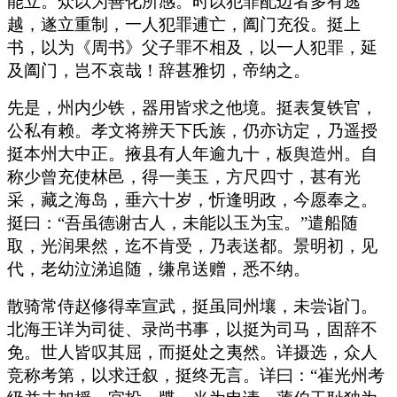
能立。众以为善化所感。时以犯罪配边者多有逃
越，遂立重制，一人犯罪逋亡，阖门充役。挺上
书，以为《周书》父子罪不相及，以一人犯罪，延
及阖门，岂不哀哉！辞甚雅切，帝纳之。
先是，州内少铁，器用皆求之他境。挺表复铁官，
公私有赖。孝文将辨天下氏族，仍亦访定，乃遥授
挺本州大中正。掖县有人年逾九十，板舆造州。自
称少曾充使林邑，得一美玉，方尺四寸，甚有光
采，藏之海岛，垂六十岁，忻逢明政，今愿奉之。
挺曰：“吾虽德谢古人，未能以玉为宝。”遣船随
取，光润果然，迄不肯受，乃表送都。景明初，见
代，老幼泣涕追随，缣帛送赠，悉不纳。
散骑常侍赵修得幸宣武，挺虽同州壤，未尝诣门。
北海王详为司徒、录尚书事，以挺为司马，固辞不
免。世人皆叹其屈，而挺处之夷然。详摄选，众人
竞称考第，以求迁叙，挺终无言。详曰：“崔光州考