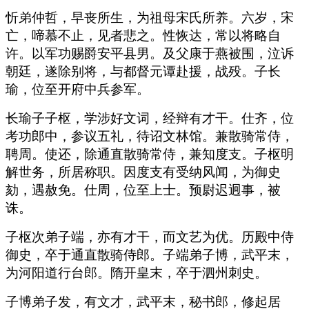
忻弟仲哲，早丧所生，为祖母宋氏所养。六岁，宋
亡，啼慕不止，见者悲之。性恢达，常以将略自
许。以军功赐爵安平县男。及父康于燕被围，泣诉
朝廷，遂除别将，与都督元谭赴援，战殁。子长
瑜，位至开府中兵参军。
长瑜子子枢，学涉好文词，经辩有才干。仕齐，位
考功郎中，参议五礼，待诏文林馆。兼散骑常侍，
聘周。使还，除通直散骑常侍，兼知度支。子枢明
解世务，所居称职。因度支有受纳风闻，为御史
劾，遇赦免。仕周，位至上士。预尉迟迥事，被
诛。
子枢次弟子端，亦有才干，而文艺为优。历殿中侍
御史，卒于通直散骑侍郎。子端弟子博，武平末，
为河阳道行台郎。隋开皇末，卒于泗州刺史。
子博弟子发，有文才，武平末，秘书郎，修起居