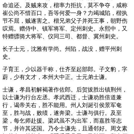
命追还。及贼来攻，楷率力拒抗，莫不争夺，咸称
崔公尚不惜百口，吾等何爱一身？力竭城陷，楷执
节不屈，贼遂害之。楷兄弟父子并死王事，朝野伤
叹焉。赠侍中、镇军将军、定州刺史。永熙中，又
特赠骠骑大将军、仪同三司、都督、冀州刺史。
长子士元，沈雅有学尚。州陷，战没，赠平州刺
史。
子育王，少以器干称，仕齐至起部郎。子文豹，字
蔚，少有文才，本州大中正。士元弟士谦。
士谦，孝昌初解褐著作佐郎。后贺拔胜出镇荆州，
以士谦为行台左丞。孝武西迁，士谦劝胜倍道兼
行，谒帝关右，胜不能用。州人刘诞引侯景军奄
至，胜与战，败绩，遂奔梁。士谦与俱行。及至
梁，每乞师赴援。梁武虽不为出军，而嘉胜等志
节，并许其还国。乃令士谦先，且通邻好。周文素