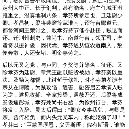
间，然斯言吾不敢闻也。”后袭父爵，累迁司空属、
定州大中正。长于剖判，甚有能名，府主任城王澄
雅重之。澄奏地制八条，孝芬所参定也。迁廷尉少
卿。孝昌初，梁将裴邃等寇淮南，诏行台郦道元、
都督河间王荣讨之。敕孝芬持节催令赴接，贼退而
还。迁荆州刺史，兼尚书、南道行台，领军司，率
诸将以援神俊，因代焉。孝芬遂从恆农道南入，敌
便奔散，人还安堵。明帝嘉劳之。
后以元叉之党，与卢同、李奖等并除名，征还。又
除孝芬为廷尉。章武王融以赃货被劾，孝芬案以重
法。及融为都督，北讨鲜于修礼，时孝芬弟孝演率
宗从在博陵，为贼攻陷，遇害。融密启云孝演入贼
为逆，遂见收捕。全家投梁，遇赦乃还。后梁将成
景俊逼彭城，孝芬兼尚书右丞，为徐州行台。孝芬
将发，入辞。灵太后谓曰：“卿女今事我兒，与卿是
亲。曾何相负，而内头元叉车内，称此妪须了却！”
孝芬曰：“臣蒙国厚恩，义无斯语；假有斯语，谁能