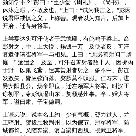
颇知学不？”彭曰：“臣少爱《周礼》、《尚书》，
休沐之暇，不敢废也。”上曰：“试为我言之。”彭因
说君臣戒慎之义，上称善。观者以为知言。后加上
开府，迁备身将军。
上尝宴达头可汗使者于武德殿，有鸽鸣于梁上。命
彭射之，中，上大悦，赐钱一万。及使者反，可汗
复遣使请崔将军一与相见。上曰：“此必善射闻于虏
庭。” 遂遣之。及至，可汗召善射者数十人，因掷肉
于野，以集飞鸢，遣其善射者射之，多不中。彭连
发数矢，皆应弦而落。突厥莫不叹服。仁寿末，进
爵安阳县公。炀帝即位，迁左领军大将军。时汉王
谅初平，令彭镇遏山东，复领慈州事。卒，赠大将
军，谥曰肃。子宝德嗣。
士谦弟说。说本名士约。少有气概，膂力过人，尤
工骑射。贺拔胜牧荆州，以为假节、冠军将军、防
城都督。又随奔梁。复自梁归西魏。授武卫将军、