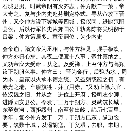
石城县男。时武帝阴有灭齐志，仲方献二十策，帝
大奇之。复与少内史赴芬删定格式。寻从帝攻下晋
州，又令仲方说下翼城等四城，授仪同，进爵范阳
县侯。后以行军长史从郯国公王轨禽陈将吴明彻于
吕梁，仲方策居多。宣帝嗣位，为少内史。
会帝崩，隋文帝为丞相，与仲方相见，握手极欢，
仲方亦归心焉。其夜上便宜十八事，帝并嘉纳之。
又劝帝应天受命，从之。及受禅，上召仲方与高颎
议正朔服色事。仲方曰：“晋为金行，后魏为水，周
为木，皇家以火承木德之统。又圣躬载诞之初，有
赤光之瑞。车服旗牲，并宜用赤。”又劝上除六官，
依汉魏之旧。并从之。进位上开府，授司农少卿，
进爵固安县公。令发丁三万于朔方、灵武筑长城，
东至黄河，西拒绥州，南至勃出岭，绵历七百里。
明年，复令仲方发丁十万，于朔方已东，缘边险
要，筑数十城，以遏胡寇。丁父艰，去职。未期，