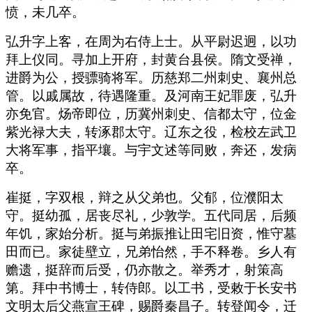
愤，未几卒。
弘升字上客，在周为右侍上士。从平尉迟迥，以功
拜上仪同。寻加上开府，封黄台县侯。隋文受禅，
进爵为公，授骠骑将军。历慈郑二州刺史、襄州总
管。以戚属故，待遇隆重。及河南王妃罪废，弘升
亦免官。炀帝即位，历冀州刺史、信都太守，位金
紫光禄大夫，转涿郡太守。辽东之役，检校左武卫
大将军事，指平壤。与宇文述等同败，奔还，发病
卒。
崔挺，字双根，辩之从父弟也。父郁，位濮阳太
守。挺幼孤，居丧尽礼，少敦学。五代同居，后频
年饥，家始分析。挺与弟振推让田宅旧资，惟守墓
田而已。家徒壁立，兄弟怡然，手不释卷。乡人有
赡遗，挺辞而后受，仍亦散之。举秀才，射策高
第。拜中书博士，转侍郎。以工书，受敕于长安书
文明太后父燕宣王碑，赐爵秦昌子。转登闻令，迁