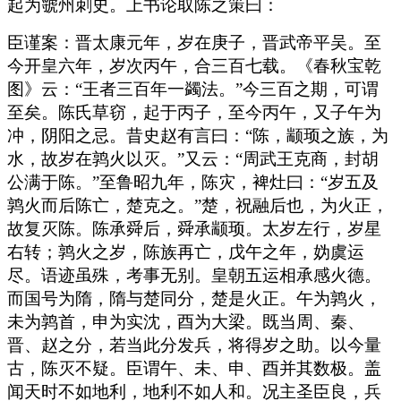
起为虢州刺史。上书论取陈之策曰：
臣谨案：晋太康元年，岁在庚子，晋武帝平吴。至
今开皇六年，岁次丙午，合三百七载。《春秋宝乾
图》云：“王者三百年一蠲法。”今三百之期，可谓
至矣。陈氏草窃，起于丙子，至今丙午，又子午为
冲，阴阳之忌。昔史赵有言曰：“陈，颛顼之族，为
水，故岁在鹑火以灭。”又云：“周武王克商，封胡
公满于陈。”至鲁昭九年，陈灾，裨灶曰：“岁五及
鹑火而后陈亡，楚克之。”楚，祝融后也，为火正，
故复灭陈。陈承舜后，舜承颛顼。太岁左行，岁星
右转；鹑火之岁，陈族再亡，戊午之年，妫虞运
尽。语迹虽殊，考事无别。皇朝五运相承感火德。
而国号为隋，隋与楚同分，楚是火正。午为鹑火，
未为鹑首，申为实沈，酉为大梁。既当周、秦、
晋、赵之分，若当此分发兵，将得岁之助。以今量
古，陈灭不疑。臣谓午、未、申、酉并其数极。盖
闻天时不如地利，地利不如人和。况主圣臣良，兵