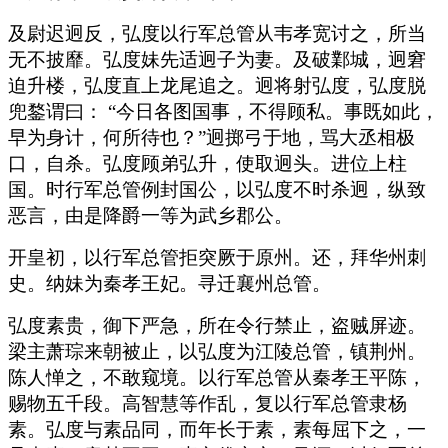
及尉迟迥反，弘度以行军总管从韦孝宽讨之，所当
无不披靡。弘度妹先适迥子为妻。及破鄴城，迥窘
迫升楼，弘度直上龙尾追之。迥将射弘度，弘度脱
兜鍪谓曰： “今日各图国事，不得顾私。事既如此，
早为身计，何所待也？”迥掷弓于地，骂大丞相极
口，自杀。弘度顾弟弘升，使取迥头。进位上柱
国。时行军总管例封国公，以弘度不时杀迥，纵致
恶言，由是降爵一等为武乡郡公。
开皇初，以行军总管拒突厥于原州。还，拜华州刺
史。纳妹为秦孝王妃。寻迁襄州总管。
弘度素贵，御下严急，所在令行禁止，盗贼屏迹。
梁主萧琮来朝被止，以弘度为江陵总管，镇荆州。
陈人惮之，不敢窥境。以行军总管从秦孝王平陈，
赐物五千段。高智慧等作乱，复以行军总管隶杨
素。弘度与素品同，而年长于素，素每屈下之，一