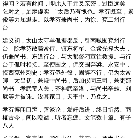
得闻？若有此闻，即此人于元叉亲密，过臣远矣。
乞对之，足辨虚实。”太后乃有愧色。孝芬既至，景
俊等力屈退走。以孝芬兼尚书，为徐、兗二州行
台。
建义初，太山太守羊侃据郡反，引南贼围兗州行
台。除孝芬散骑常侍、镇东将军、金紫光禄大夫，
仍兼尚书、东道行台，与大都督刁宣往救援。与行
台于侃时相接。至便围之，侃突围奔梁。永安中，
授西兗州刺史；孝芬倦外役，固辞不行，仍为太常
卿。太昌初，兼殿中尚书，后加仪同三司，兼吏部
尚书。孝武帝入关，齐神武至洛，与尚书辛雄、刘
廞等并被诛。没其家口，天平中，乃免之。
孝芬博闻口辩，善谈论，爱好后进，终日忻然。商
榷古今，间以嘲谑，听者忘疲。文笔数十篇。有子
八人。