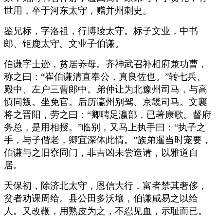
世用，卒于河东太守，赠并州刺史。
鉴兄标，字洛祖，行博陵太守。标子文业，中书
郎、钜鹿太守。文业子伯谦。
伯谦字士逊，贫居养母。齐神武召补相府兼功曹，
称之曰：“崔伯谦清直奉公，真良佐也。”转七兵、
殿中、左户三曹郎中。弟仲让为北豫州司马，与高
慎同叛。坐免官。后历瀛州别驾、京畿司马。文襄
将之晋阳，劳之曰：“卿聘足瀛部，已著康歌。督府
务总，是用相授。”临别，又马上执手曰：“执子之
手，与子偕老，卿宜深体此情。”族弟暹当时宠要，
伯谦与之旧寮同门，非吉凶未尝造请，以雅道自
居。
天保初，除济北太守，恩信大行，富者禁其奢侈，
贫者劝课周给。县公田多沃壤，伯谦咸易之以给
人。又改鞭，用熟皮为之，不忍见血，示耻而已。