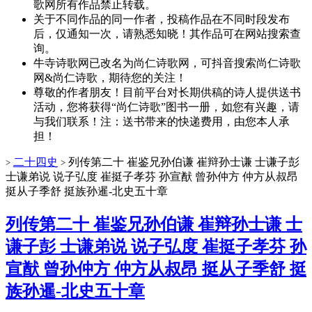
歌网所有作品禁止转载。
关于不同作品的同一作者，投稿作品在不同时段发布
后，仅通知一次，请熟悉知晓！其作品可在网站搜索查
询。
牛寺诗歌网已改名为尚仁诗歌网，可抖音搜索尚仁诗歌
网&尚仁诗歌，期待您的关注！
尊敬的作者朋友！目前平台对长期供稿的诗人提供送书
活动，您将获得“尚仁诗歌”图书一册，如您有兴趣，请
与我们联系！注：送书带来的快递费用，由您本人承
担！
二十四史
列传第二十 崔鉴兄孙伯谦 崔辩孙士谦 士谦子彭
>
>
士谦弟说 说子弘度 崔挺子孝芬 孙宣猷 曾孙仲方 仲方从叔昂
挺从子季舒 挺族孙暹-北史五十章
列传第二十 崔鉴兄孙伯谦 崔辩孙士谦 士
谦子彭 士谦弟说 说子弘度 崔挺子孝芬 孙
宣猷 曾孙仲方 仲方从叔昂 挺从子季舒 挺
族孙暹-北史五十章