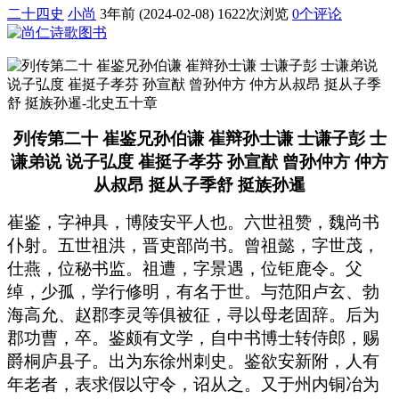
二十四史
小尚
3年前 (2024-02-08)
1622次浏览
0个评论
列传第二十 崔鉴兄孙伯谦 崔辩孙士谦 士谦子彭 士
谦弟说 说子弘度 崔挺子孝芬 孙宣猷 曾孙仲方 仲方
从叔昂 挺从子季舒 挺族孙暹
崔鉴，字神具，博陵安平人也。六世祖赞，魏尚书
仆射。五世祖洪，晋吏部尚书。曾祖懿，字世茂，
仕燕，位秘书监。祖遭，字景遇，位钜鹿令。父
绰，少孤，学行修明，有名于世。与范阳卢玄、勃
海高允、赵郡李灵等俱被征，寻以母老固辞。后为
郡功曹，卒。鉴颇有文学，自中书博士转侍郎，赐
爵桐庐县子。出为东徐州刺史。鉴欲安新附，人有
年老者，表求假以守令，诏从之。又于州内铜冶为