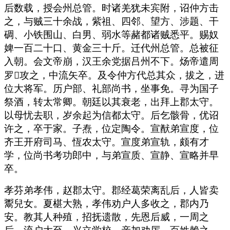
后数载，授会州总管。时诸羌犹未宾附，诏仲方击
之，与贼三十余战，紫祖、四邻、望方、涉题、干
碉、小铁围山、白男、弱水等赭都诸贼悉平。赐奴
婢一百二十口、黄金三十斤。迁代州总管。总被征
入朝。会文帝崩，汉王余党据吕州不下。炀帝遣周
罗攻之，中流矢卒。及令仲方代总其众，拔之，进
位大将军。历户部、礼部尚书，坐事免。寻为国子
祭酒，转太常卿。朝廷以其衰老，出拜上郡太守。
以母忧去职，岁余起为信都太守。后乞骸骨，优诏
许之，卒于家。子焘，位定陶令。宣猷弟宣度，位
齐王开府司马、恆农太守。宣度弟宣轨，颇有才
学，位尚书考功郎中，与弟宣质、宣静、宣略并早
卒。
孝芬弟孝伟，赵郡太守。郡经葛荣离乱后，人皆卖
鬻兒女。夏椹大熟，孝伟劝户人多收之，郡内乃
安。教其人种殖，招抚遗散，先恩后威，一周之