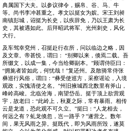
典属国下大夫。以参议律令，赐帛、谷、马、牛
等。尚书李冲甚重之。孝文以挺女为嫔。宋王刘昶
南镇彭城，诏挺为长史，以疾辞免，乃以王肃为长
史，其被遇如此。后拜昭武将军、光州刺史，风化
大行。
及车驾幸兗州，召挺赴行在所，问以临边之略，因
及文章。帝甚悦，谓曰： “别卿以来，倏焉二载。吾
所缀文，以成一集，今当给卿副本。”顾谓侍臣曰：
“拥旄者皆如此，何忧哉！”复还州。及散骑常侍张
彝巡行风俗，谓曰：“彝受使巡方，采察谣讼，入境
观政，实愧清使之名。”州旧掖城西北数里有斧山，
峰岭高峻。北临沧海，南望岱岳。挺于顶上欲营观
宇，故老曰：“此岭上，秋夏之际，常有暴雨。相传
云是龙道，恐此观不可久立。”挺曰：“人龙相去，
何远之有？虬龙倏忽，岂一路乎？”遂营之。数年
间，果无风雨之异。挺既代，即为风雨所毁，遂莫