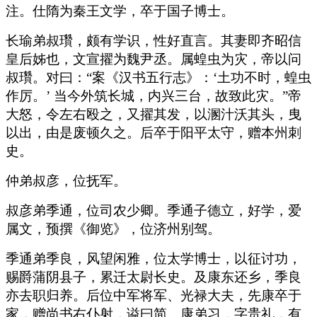
注。仕隋为秦王文学，卒于国子博士。
长瑜弟叔瓚，颇有学识，性好直言。其妻即齐昭信
皇后姊也，文宣擢为魏尹丞。属蝗虫为灾，帝以问
叔瓚。对曰：“案《汉书五行志》：‘土功不时，蝗虫
作厉。’ 当今外筑长城，内兴三台，故致此灾。”帝
大怒，令左右殴之，又擢其发，以溷汁沃其头，曳
以出，由是废顿久之。后卒于阳平太守，赠本州刺
史。
仲弟叔彦，位抚军。
叔彦弟季通，位司农少卿。季通子德立，好学，爱
属文，预撰《御览》，位济州别驾。
季通弟季良，风望闲雅，位太学博士，以征讨功，
赐爵蒲阴县子，累迁太尉长史。及康东还乡，季良
亦去职归养。后位中军将军、光禄大夫，先康卒于
家，赠尚书右仆射，谥曰简。康弟习，字贵礼，有