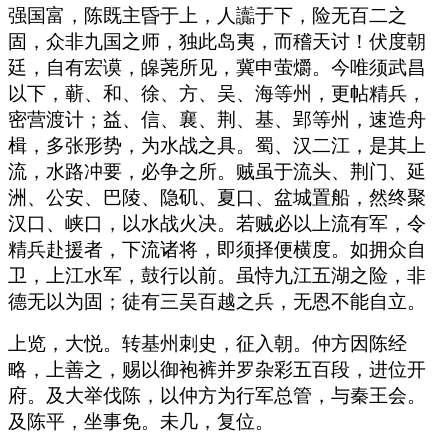
强国富，陈既主昏于上，人讟于下，险无百二之
固，众非九国之师，独此岛夷，而稽天讨！伏度朝
廷，自有宏谟，皞荛所见，冀申萤爝。今唯须武昌
以下，蕲、和、徐、方、吴、海等州，更帖精兵，
密营渡计；益、信、襄、荆、基、郢等州，速造舟
楫，多张形势，为水战之具。蜀、汉二江，是其上
流，水路冲要，必争之所。贼虽于流头、荆门、延
洲、公安、巴陵、隐矶、夏口、盆城置船，然终聚
汉口、峡口，以水战火决。若贼必以上流有军，令
精兵赴援者，下流诸将，即须择便横度。如拥众自
卫，上江水军，鼓行以前。虽恃九江五湖之险，非
德无以为固；徒有三吴百越之兵，无恩不能自立。
上览，大悦。转基州刺史，征入朝。仲方因陈经
略，上善之，赐以御袍裤并罗杂彩五百段，进位开
府。及大举伐陈，以仲方为行军总管，与秦王会。
及陈平，坐事免。未几，复位。