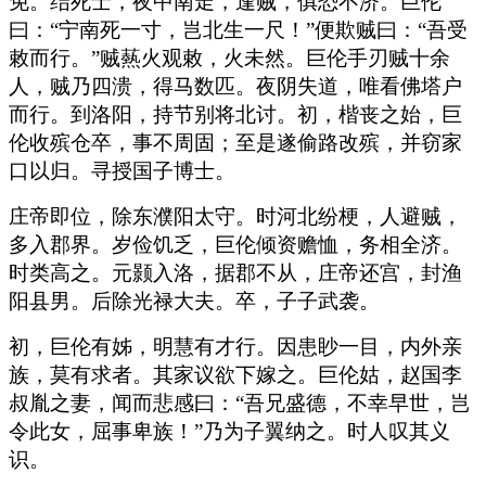
免。结死士，夜中南走，逢贼，俱恐不济。巨伦
曰：“宁南死一寸，岂北生一尺！”便欺贼曰：“吾受
敕而行。”贼爇火观敕，火未然。巨伦手刃贼十余
人，贼乃四溃，得马数匹。夜阴失道，唯看佛塔户
而行。到洛阳，持节别将北讨。初，楷丧之始，巨
伦收殡仓卒，事不周固；至是遂偷路改殡，并窃家
口以归。寻授国子博士。
庄帝即位，除东濮阳太守。时河北纷梗，人避贼，
多入郡界。岁俭饥乏，巨伦倾资赡恤，务相全济。
时类高之。元颢入洛，据郡不从，庄帝还宫，封渔
阳县男。后除光禄大夫。卒，子子武袭。
初，巨伦有姊，明慧有才行。因患眇一目，内外亲
族，莫有求者。其家议欲下嫁之。巨伦姑，赵国李
叔胤之妻，闻而悲感曰：“吾兄盛德，不幸早世，岂
令此女，屈事卑族！”乃为子翼纳之。时人叹其义
识。