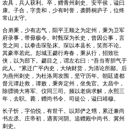
农具，兵人获利。卒，赠青州刺史、安平侯，谥曰
康。子合，字贵和，少有时誉，袭爵桐庐子，位终
常山太守。
合弟秉，少有志气，阳平王顺之为定州，秉为卫军
府录事，带毋极令。时甄琛为长史，曾因公事，言
竞之间，以拳击琛坠床。琛以本县长，笑而不论。
其豪率若此。彭城王勰行寿春，秉从行，招致壮
侠，以为部下。勰目之，谓左右曰：“吾当寄胆气于
此人。”累迁广平内史，大纳财货，为清论所鄙。后
为燕州刺史，为杜洛周攻围，坚守历年。朝廷遣都
督元谭赴救，谭败，秉奔定州，坐免官。太昌中，
除骠骑大将军、仪同三司。频以老病求解，永熙三
年，去职。薨，赠尚书令、司徒公，谥曰靖穆。
长子忻，字伯悦，有世干。以郑俨之甥，累迁兼尚
书左丞。庄帝初，遇害河阴。追赠殿中尚书、冀州
刺史。