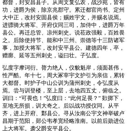
都督，封安昌县子。从周文复弘农，战沙苑，皆有
功，进爵为侯，除京兆郡守。累迁都官尚书、定州
大中正，改封安固县侯；赐姓宇文，并赐名说焉。
进骠骑大将军、开府仪同三司，加侍中，进爵万年
县公。再迁总管、凉州刺史。说莅政强毅，百姓畏
之。后除使持节、能和中三州、崇德等十三防诸军
事，加授大将军，改封安平县公。建德四年，卒，
赠廓、延等五州刺史，谥曰壮。子弘度。
弘度字摩诃衍。膂力绝人，仪貌魁岸，须面甚伟，
性严酷。年十七，周大冢宰宇文护引为亲信，累转
大都督。时护子中山公训为蒲州刺史，令弘度从
焉。尝与训登楼，至上层，去地四五丈，俯临之。
训曰：“可畏也！”弘度曰：“此何足畏？” 欻掷下，
至地无所损，训大奇之。后以战功授仪同。从平
齐，进上开府、鄴县公。寻从汝南公宇文神举破卢
昌期于范阳，郧公韦孝宽经略淮南。以前后勋进位
上大将军。袭父爵安平县公。