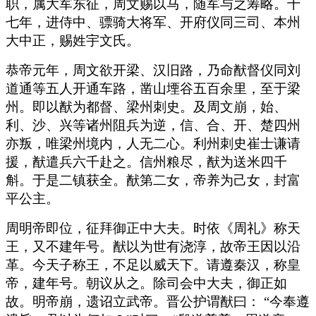
职，属大军东征，周文赐以马，随军与之筹略。十
七年，进侍中、骠骑大将军、开府仪同三司、本州
大中正，赐姓宇文氏。
恭帝元年，周文欲开梁、汉旧路，乃命猷督仪同刘
道通等五人开通车路，凿山堙谷五百余里，至于梁
州。即以猷为都督、梁州刺史。及周文崩，始、
利、沙、兴等诸州阻兵为逆，信、合、开、楚四州
亦叛，唯梁州境内，人无二心。利州刺史崔士谦请
援，猷遣兵六千赴之。信州粮尽，猷为送米四千
斛。于是二镇获全。猷第二女，帝养为己女，封富
平公主。
周明帝即位，征拜御正中大夫。时依《周礼》称天
王，又不建年号。猷以为世有浇淳，故帝王因以沿
革。今天子称王，不足以威天下。请遵秦汉，称皇
帝，建年号。朝议从之。除司会中大夫，御正如
故。明帝崩，遗诏立武帝。晋公护谓猷曰： “今奉遵