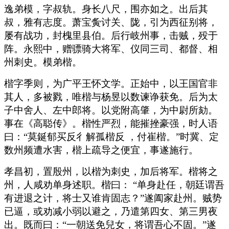
逸弟模，字叔轨。身长八尺，围亦如之。出后其
叔，雅有志度。萧宝夤讨关、陇，引为西征别将，
屡有战功，封槐里县伯。后行岐州事，击贼，殁于
阵。永熙中，赠骠骑大将军、仪同三司、都督、相
州刺史。模弟楷。
楷字季则，为广平王怀文学。正始中，以王国官非
其人，多被戮，唯楷与杨昱以数谏诤获免。后为太
子中舍人、左中郎将。以党附高肇，为中尉所劾。
事在《高聪传》。楷性严烈，能摧挫豪强，时人语
曰：“莫鋋郁买反彳解孤楷反 ，付崔楷。”时冀、定
数州频遭水害，楷上疏导之便宜，事遂施行。
孝昌初，置殷州，以楷为刺史，加后将军。楷将之
州，人咸劝单身述职。楷曰： “单身赴任，朝廷谓吾
有进退之计，将士又谁肯固志？”遂阖家赴州。贼势
已逼，或劝减小弱以避之，乃遣第四女、第三男夜
出。既而曰：“一朝送免兒女，将谓吾心不固。”遂