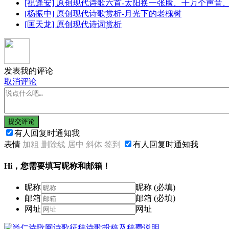
[祝逢安] 原创现代诗歌六首-太阳换一张脸、千万个声
[杨振中] 原创现代诗歌赏析-月光下的老槐树
[匡天龙] 原创现代诗词赏析
发表我的评论
取消评论
提交评论
有人回复时通知我
表情
加粗
删除线
居中
斜体
签到
有人回复时通知我
Hi，您需要填写昵称和邮箱！
昵称
昵称 (必填)
邮箱
邮箱 (必填)
网址
网址