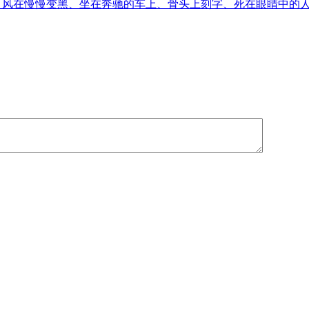
音、风在慢慢变黑、坐在奔驰的车上、骨头上刻字、死在眼睛中的