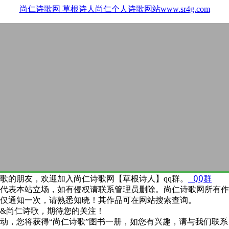
尚仁诗歌网
草根诗人尚仁个人诗歌网站www.sr4g.com
QQ群
歌的朋友，欢迎加入尚仁诗歌网【草根诗人】qq群。
代表本站立场，如有侵权请联系管理员删除。尚仁诗歌网所有作
仅通知一次，请熟悉知晓！其作品可在网站搜索查询。
&尚仁诗歌，期待您的关注！
动，您将获得“尚仁诗歌”图书一册，如您有兴趣，请与我们联