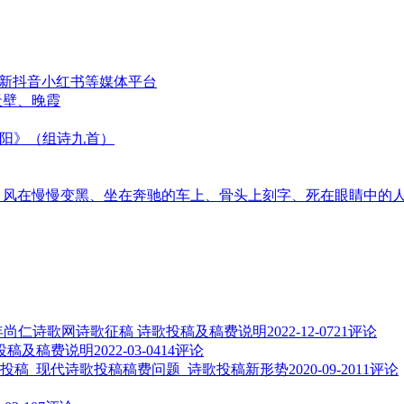
更新抖音小红书等媒体平台
天壁、晚霞
太阳》（组诗九首）
音、风在慢慢变黑、坐在奔驰的车上、骨头上刻字、死在眼睛中的
3年尚仁诗歌网诗歌征稿 诗歌投稿及稿费说明
2022-12-07
21评论
歌投稿及稿费说明
2022-03-04
14评论
投稿_现代诗歌投稿稿费问题_诗歌投稿新形势
2020-09-20
11评论