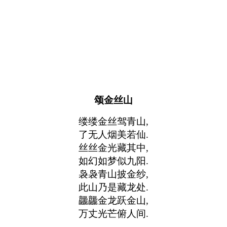
颂金丝山
缕缕金丝驾青山,
了无人烟美若仙.
丝丝金光藏其中,
如幻如梦似九阳.
袅袅青山披金纱,
此山乃是藏龙处.
龘龘金龙跃金山,
万丈光芒俯人间.