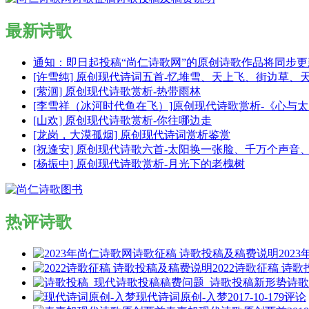
最新诗歌
通知：即日起投稿“尚仁诗歌网”的原创诗歌作品将同步
[许雪纯] 原创现代诗词五首-忆堆雪、天上飞、街边草、
[萦洄] 原创现代诗歌赏析-热带雨林
[李雪祥（冰河时代鱼在飞）]原创现代诗歌赏析-《心与
[山欢] 原创现代诗歌赏析-你往哪边走
[龙岗，大漠孤烟] 原创现代诗词赏析鉴赏
[祝逢安] 原创现代诗歌六首-太阳换一张脸、千万个声
[杨振中] 原创现代诗歌赏析-月光下的老槐树
热评诗歌
202
2022诗歌征稿 诗
诗歌
现代诗词原创-入梦
2017-10-17
9评论