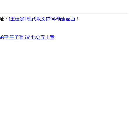
地址：
[王佳妮] 现代散文诗词-颂金丝山
！
弟平 平子奖 谐-北史五十章