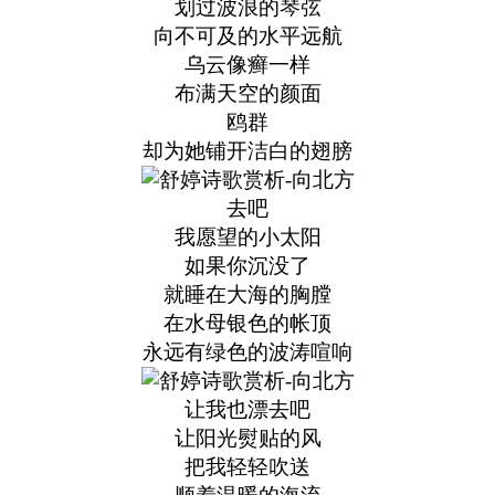
划过波浪的琴弦
向不可及的水平远航
乌云像癣一样
布满天空的颜面
鸥群
却为她铺开洁白的翅膀
去吧
我愿望的小太阳
如果你沉没了
就睡在大海的胸膛
在水母银色的帐顶
永远有绿色的波涛喧响
让我也漂去吧
让阳光熨贴的风
把我轻轻吹送