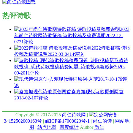
热评诗歌
2023
年尚仁诗歌网诗歌征稿 诗歌投稿及稿费说明
2022-12-
07
21评论
2022诗歌征稿 诗歌
投稿及稿费说明
2022-03-04
14评论
诗
歌投稿_现代诗歌投稿稿费问题_诗歌投稿新形势
2020-
09-20
11评论
现代诗词原创-入梦
2017-10-17
9评
论
秦嘉旭现代诗歌原创两首
2018-02-10
7评论
Copyright © 2017-2025
尚仁诗歌网
|
皖公网安备
34152502000163号
|
皖ICP备17008020号-1
|
尚仁的诗
|
网站地
图
|
站点地图
|
百度统计
Author
尚仁