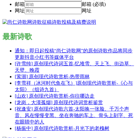
邮箱
邮箱 (必填)
网址
网址
最新诗歌
通知：即日起投稿“尚仁诗歌网”的原创诗歌作品将同步
更新抖音小红书等媒体平台
[许雪纯] 原创现代诗词五首-忆堆雪、天上飞、街边草、
天壁、晚霞
[萦洄] 原创现代诗歌赏析-热带雨林
[李雪祥（冰河时代鱼在飞）]原创现代诗歌赏析-《心与
太阳》（组诗九首）
[山欢] 原创现代诗歌赏析-你往哪边走
[龙岗，大漠孤烟] 原创现代诗词赏析鉴赏
[祝逢安] 原创现代诗歌六首-太阳换一张脸、千万个声
音、风在慢慢变黑、坐在奔驰的车上、骨头上刻字、死
在眼睛中的人
[杨振中] 原创现代诗歌赏析-月光下的老槐树