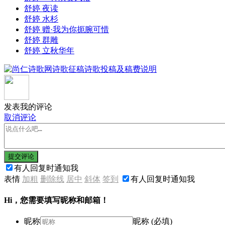
舒婷 夜读
舒婷 水杉
舒婷 赠·我为你扼腕可惜
舒婷 群雕
舒婷 立秋华年
发表我的评论
取消评论
提交评论
有人回复时通知我
表情
加粗
删除线
居中
斜体
签到
有人回复时通知我
Hi，您需要填写昵称和邮箱！
昵称
昵称 (必填)