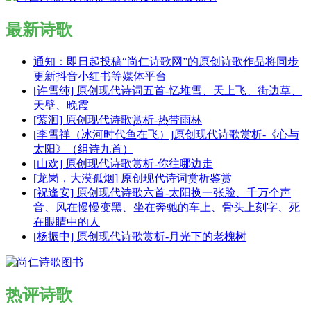
最新诗歌
通知：即日起投稿“尚仁诗歌网”的原创诗歌作品将同步
更新抖音小红书等媒体平台
[许雪纯] 原创现代诗词五首-忆堆雪、天上飞、街边草、
天壁、晚霞
[萦洄] 原创现代诗歌赏析-热带雨林
[李雪祥（冰河时代鱼在飞）]原创现代诗歌赏析-《心与
太阳》（组诗九首）
[山欢] 原创现代诗歌赏析-你往哪边走
[龙岗，大漠孤烟] 原创现代诗词赏析鉴赏
[祝逢安] 原创现代诗歌六首-太阳换一张脸、千万个声
音、风在慢慢变黑、坐在奔驰的车上、骨头上刻字、死
在眼睛中的人
[杨振中] 原创现代诗歌赏析-月光下的老槐树
热评诗歌