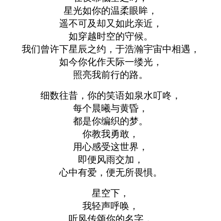
星光如你的温柔眼眸，
遥不可及却又如此亲近，
如穿越时空的守候。
我们曾许下星辰之约，于浩瀚宇宙中相遇，
如今你化作天际一缕光，
照亮我前行的路。
细数往昔，你的笑语如泉水叮咚，
每个晨曦与黄昏，
都是你编织的梦。
你教我勇敢，
用心感受这世界，
即便风雨交加，
心中有爱，便无所畏惧。
星空下，
我轻声呼唤，
听风传颂你的名字，