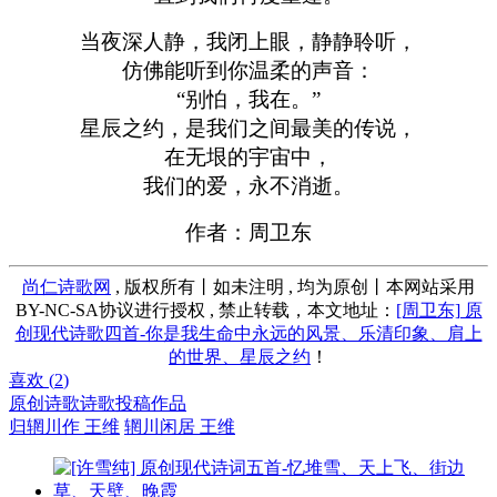
当夜深人静，我闭上眼，静静聆听，
仿佛能听到你温柔的声音：
“别怕，我在。”
星辰之约，是我们之间最美的传说，
在无垠的宇宙中，
我们的爱，永不消逝。
作者：周卫东
尚仁诗歌网
, 版权所有丨如未注明 , 均为原创丨本网站采用
BY-NC-SA协议进行授权 , 禁止转载，本文地址：
[周卫东] 原
创现代诗歌四首-你是我生命中永远的风景、乐清印象、肩上
的世界、星辰之约
！
喜欢 (
2
)
原创诗歌
诗歌投稿作品
归辋川作 王维
辋川闲居 王维