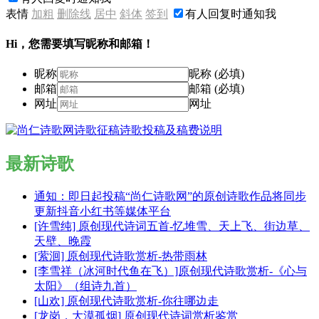
表情
加粗
删除线
居中
斜体
签到
有人回复时通知我
Hi，您需要填写昵称和邮箱！
昵称
昵称 (必填)
邮箱
邮箱 (必填)
网址
网址
最新诗歌
通知：即日起投稿“尚仁诗歌网”的原创诗歌作品将同步
更新抖音小红书等媒体平台
[许雪纯] 原创现代诗词五首-忆堆雪、天上飞、街边草、
天壁、晚霞
[萦洄] 原创现代诗歌赏析-热带雨林
[李雪祥（冰河时代鱼在飞）]原创现代诗歌赏析-《心与
太阳》（组诗九首）
[山欢] 原创现代诗歌赏析-你往哪边走
[龙岗，大漠孤烟] 原创现代诗词赏析鉴赏