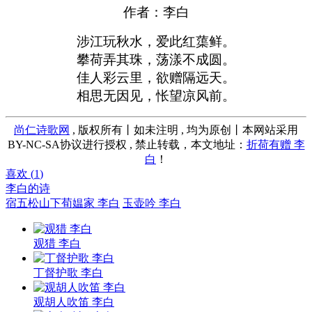
作者：李白
涉江玩秋水，爱此红蕖鲜。
攀荷弄其珠，荡漾不成圆。
佳人彩云里，欲赠隔远天。
相思无因见，怅望凉风前。
尚仁诗歌网
, 版权所有丨如未注明 , 均为原创丨本网站采用
BY-NC-SA协议进行授权 , 禁止转载，本文地址：
折荷有赠 李
白
！
喜欢 (
1
)
李白的诗
宿五松山下荀媪家 李白
玉壶吟 李白
观猎 李白
丁督护歌 李白
观胡人吹笛 李白