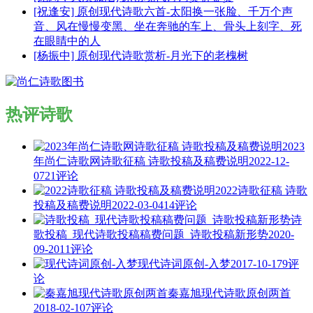
[祝逢安] 原创现代诗歌六首-太阳换一张脸、千万个声
音、风在慢慢变黑、坐在奔驰的车上、骨头上刻字、死
在眼睛中的人
[杨振中] 原创现代诗歌赏析-月光下的老槐树
热评诗歌
2023
年尚仁诗歌网诗歌征稿 诗歌投稿及稿费说明
2022-12-
07
21评论
2022诗歌征稿 诗歌
投稿及稿费说明
2022-03-04
14评论
诗
歌投稿_现代诗歌投稿稿费问题_诗歌投稿新形势
2020-
09-20
11评论
现代诗词原创-入梦
2017-10-17
9评
论
秦嘉旭现代诗歌原创两首
2018-02-10
7评论