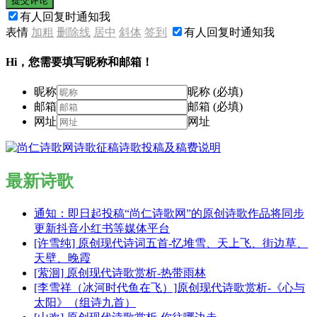
提交评论
有人回复时通知我
表情
加粗
删除线
居中
斜体
签到
有人回复时通知我
Hi，您需要填写昵称和邮箱！
昵称
昵称 (必填)
邮箱
邮箱 (必填)
网址
网址
最新诗歌
通知：即日起投稿“尚仁诗歌网”的原创诗歌作品将同步
更新抖音小红书等媒体平台
[许雪纯] 原创现代诗词五首-忆堆雪、天上飞、街边草、
天壁、晚霞
[萦洄] 原创现代诗歌赏析-热带雨林
[李雪祥（冰河时代鱼在飞）]原创现代诗歌赏析-《心与
太阳》（组诗九首）