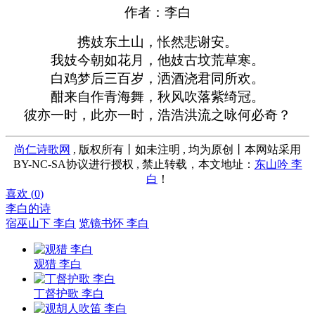
作者：李白
携妓东土山，怅然悲谢安。
我妓今朝如花月，他妓古坟荒草寒。
白鸡梦后三百岁，洒酒浇君同所欢。
酣来自作青海舞，秋风吹落紫绮冠。
彼亦一时，此亦一时，浩浩洪流之咏何必奇？
尚仁诗歌网
, 版权所有丨如未注明 , 均为原创丨本网站采用
BY-NC-SA协议进行授权 , 禁止转载，本文地址：
东山吟 李
白
！
喜欢 (
0
)
李白的诗
宿巫山下 李白
览镜书怀 李白
观猎 李白
丁督护歌 李白