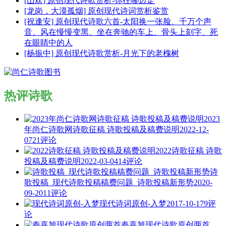
[山欢] 原创现代诗歌赏析-你往哪边走
[龙岗，大漠孤烟] 原创现代诗词赏析鉴赏
[祝逢安] 原创现代诗歌六首-太阳换一张脸、千万个声
音、风在慢慢变黑、坐在奔驰的车上、骨头上刻字、死
在眼睛中的人
[杨振中] 原创现代诗歌赏析-月光下的老槐树
热评诗歌
2023
年尚仁诗歌网诗歌征稿 诗歌投稿及稿费说明
2022-12-
07
21评论
2022诗歌征稿 诗歌
投稿及稿费说明
2022-03-04
14评论
诗
歌投稿_现代诗歌投稿稿费问题_诗歌投稿新形势
2020-
09-20
11评论
现代诗词原创-入梦
2017-10-17
9评
论
秦嘉旭现代诗歌原创两首