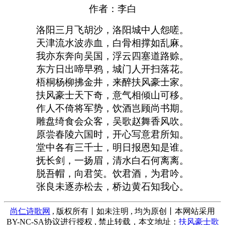
作者：李白
洛阳三月飞胡沙，洛阳城中人怨嗟。
天津流水波赤血，白骨相撑如乱麻。
我亦东奔向吴国，浮云四塞道路赊。
东方日出啼早鸦，城门人开扫落花。
梧桐杨柳拂金井，来醉扶风豪士家。
扶风豪士天下奇，意气相倾山可移。
作人不倚将军势，饮酒岂顾尚书期。
雕盘绮食会众客，吴歌赵舞香风吹。
原尝春陵六国时，开心写意君所知。
堂中各有三千士，明日报恩知是谁。
抚长剑，一扬眉，清水白石何离离。
脱吾帽，向君笑。饮君酒，为君吟。
张良未逐赤松去，桥边黄石知我心。
尚仁诗歌网
, 版权所有丨如未注明 , 均为原创丨本网站采用
BY-NC-SA协议进行授权 , 禁止转载，本文地址：
扶风豪士歌