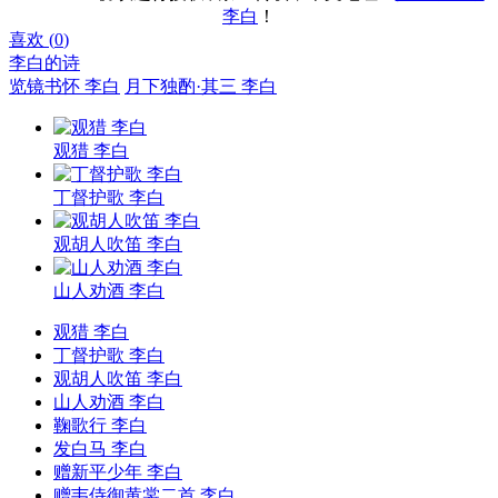
李白
！
喜欢 (
0
)
李白的诗
览镜书怀 李白
月下独酌·其三 李白
观猎 李白
丁督护歌 李白
观胡人吹笛 李白
山人劝酒 李白
观猎 李白
丁督护歌 李白
观胡人吹笛 李白
山人劝酒 李白
鞠歌行 李白
发白马 李白
赠新平少年 李白
赠韦侍御黄裳二首 李白