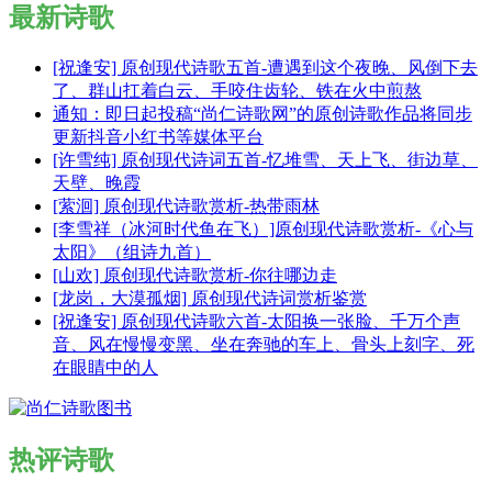
最新诗歌
[祝逢安] 原创现代诗歌五首-遭遇到这个夜晚、风倒下去
了、群山扛着白云、手咬住齿轮、铁在火中煎熬
通知：即日起投稿“尚仁诗歌网”的原创诗歌作品将同步
更新抖音小红书等媒体平台
[许雪纯] 原创现代诗词五首-忆堆雪、天上飞、街边草、
天壁、晚霞
[萦洄] 原创现代诗歌赏析-热带雨林
[李雪祥（冰河时代鱼在飞）]原创现代诗歌赏析-《心与
太阳》（组诗九首）
[山欢] 原创现代诗歌赏析-你往哪边走
[龙岗，大漠孤烟] 原创现代诗词赏析鉴赏
[祝逢安] 原创现代诗歌六首-太阳换一张脸、千万个声
音、风在慢慢变黑、坐在奔驰的车上、骨头上刻字、死
在眼睛中的人
热评诗歌