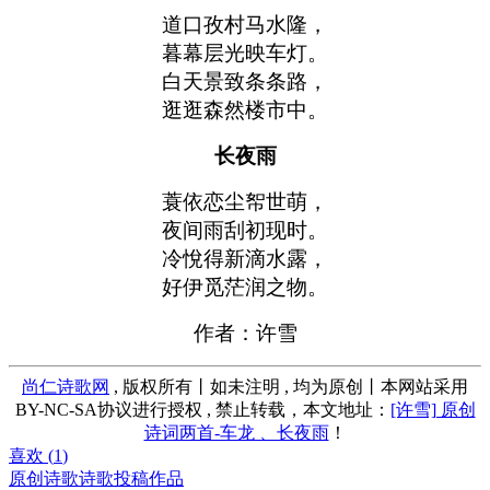
道口孜村马水隆，
暮幕层光映车灯。
白天景致条条路，
逛逛森然楼市中。
长夜雨
蓑依恋尘帤世萌，
夜间雨刮初现时。
冷悅得新滴水露，
好伊觅茫润之物。
作者：许雪
尚仁诗歌网
, 版权所有丨如未注明 , 均为原创丨本网站采用
BY-NC-SA协议进行授权 , 禁止转载，本文地址：
[许雪] 原创
诗词两首-车龙 、长夜雨
！
喜欢 (
1
)
原创诗歌
诗歌投稿作品