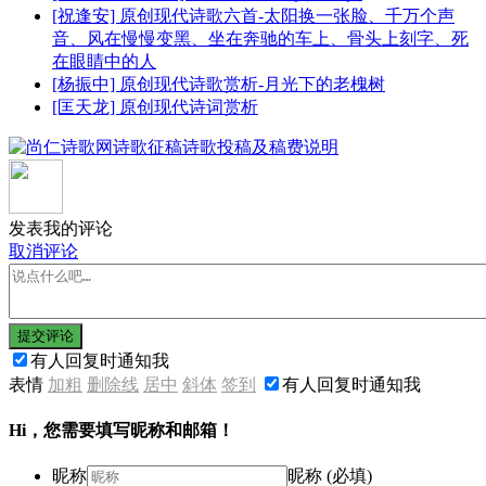
[祝逢安] 原创现代诗歌六首-太阳换一张脸、千万个声
音、风在慢慢变黑、坐在奔驰的车上、骨头上刻字、死
在眼睛中的人
[杨振中] 原创现代诗歌赏析-月光下的老槐树
[匡天龙] 原创现代诗词赏析
发表我的评论
取消评论
提交评论
有人回复时通知我
表情
加粗
删除线
居中
斜体
签到
有人回复时通知我
Hi，您需要填写昵称和邮箱！
昵称
昵称 (必填)