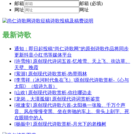
邮箱
邮箱 (必填)
网址
网址
最新诗歌
通知：即日起投稿“尚仁诗歌网”的原创诗歌作品将同步
更新抖音小红书等媒体平台
[许雪纯] 原创现代诗词五首-忆堆雪、天上飞、街边草、
天壁、晚霞
[萦洄] 原创现代诗歌赏析-热带雨林
[李雪祥（冰河时代鱼在飞）]原创现代诗歌赏析-《心与
太阳》（组诗九首）
[山欢] 原创现代诗歌赏析-你往哪边走
[龙岗，大漠孤烟] 原创现代诗词赏析鉴赏
[祝逢安] 原创现代诗歌六首-太阳换一张脸、千万个声
音、风在慢慢变黑、坐在奔驰的车上、骨头上刻字、死
在眼睛中的人
[杨振中] 原创现代诗歌赏析-月光下的老槐树