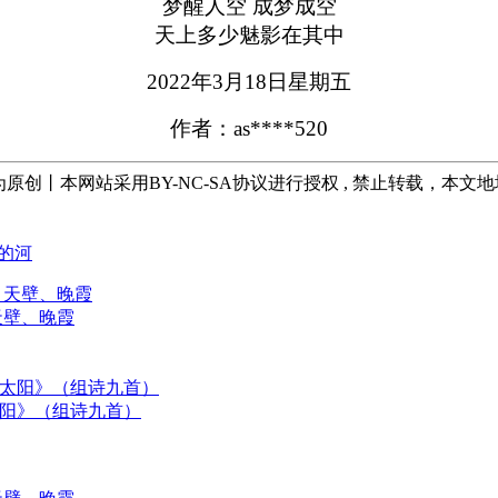
梦醒人空 成梦成空
天上多少魅影在其中
2022年3月18日星期五
作者：as****520
均为原创丨本网站采用BY-NC-SA协议进行授权 , 禁止转载，本文
丽的河
天壁、晚霞
太阳》（组诗九首）