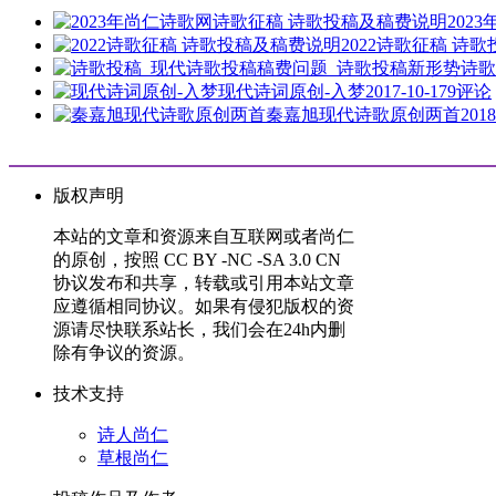
202
2022诗歌征稿 诗
诗歌
现代诗词原创-入梦
2017-10-17
9评论
秦嘉旭现代诗歌原创两首
2018
版权声明
本站的文章和资源来自互联网或者尚仁
的原创，按照 CC BY -NC -SA 3.0 CN
协议发布和共享，转载或引用本站文章
应遵循相同协议。如果有侵犯版权的资
源请尽快联系站长，我们会在24h内删
除有争议的资源。
技术支持
诗人尚仁
草根尚仁