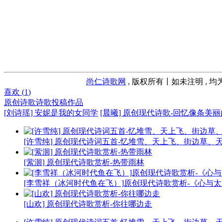
尚仁诗歌网
, 版权所有丨如未注明 , 
喜欢 (
1
)
原创诗歌
诗歌投稿作品
[刘诗瑶] 安妮是我的女同学
[晨曦] 原创现代诗歌-回忆像条美
[许雪纯] 原创现代诗词五首-忆堆雪、天上飞、街边草、
[萦洄] 原创现代诗歌赏析-热带雨林
[李雪祥（冰河时代鱼在飞）]原创现代诗歌赏析-《心与
[山欢] 原创现代诗歌赏析-你往哪边走