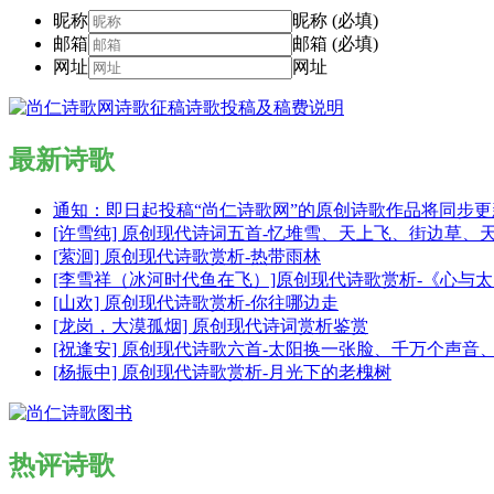
昵称
昵称 (必填)
邮箱
邮箱 (必填)
网址
网址
最新诗歌
通知：即日起投稿“尚仁诗歌网”的原创诗歌作品将同步
[许雪纯] 原创现代诗词五首-忆堆雪、天上飞、街边草、
[萦洄] 原创现代诗歌赏析-热带雨林
[李雪祥（冰河时代鱼在飞）]原创现代诗歌赏析-《心与
[山欢] 原创现代诗歌赏析-你往哪边走
[龙岗，大漠孤烟] 原创现代诗词赏析鉴赏
[祝逢安] 原创现代诗歌六首-太阳换一张脸、千万个声
[杨振中] 原创现代诗歌赏析-月光下的老槐树
热评诗歌