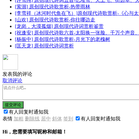
[许雪纯] 原创现代诗词五首-忆堆雪、天上飞、街边草、
[萦洄] 原创现代诗歌赏析-热带雨林
[李雪祥（冰河时代鱼在飞）]原创现代诗歌赏析-《心与
[山欢] 原创现代诗歌赏析-你往哪边走
[龙岗，大漠孤烟] 原创现代诗词赏析鉴赏
[祝逢安] 原创现代诗歌六首-太阳换一张脸、千万个声
[杨振中] 原创现代诗歌赏析-月光下的老槐树
[匡天龙] 原创现代诗词赏析
发表我的评论
取消评论
提交评论
有人回复时通知我
表情
加粗
删除线
居中
斜体
签到
有人回复时通知我
Hi，您需要填写昵称和邮箱！