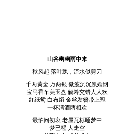
山谷幽幽雨中来
秋风起 落叶飘，流水似剪刀
千两黄金 万两银 微波沉沉累婚姻
宝马香车美玉盘 觥筹交错人人欢
红纸鸳 白布绢 金丝发簪带上冠
一杯清酒两相欢
最怕问初衷 老屋瓦栎睡梦中
梦已醒 人走空