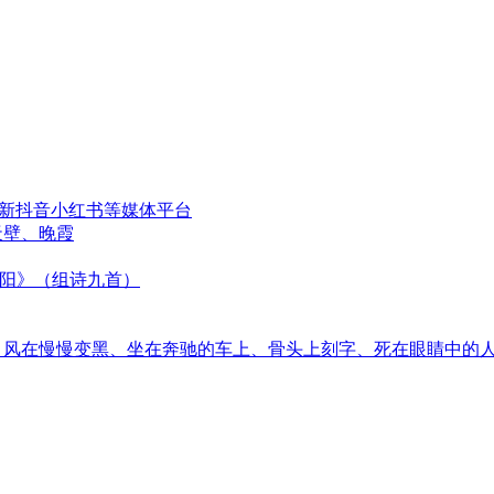
更新抖音小红书等媒体平台
天壁、晚霞
太阳》（组诗九首）
音、风在慢慢变黑、坐在奔驰的车上、骨头上刻字、死在眼睛中的