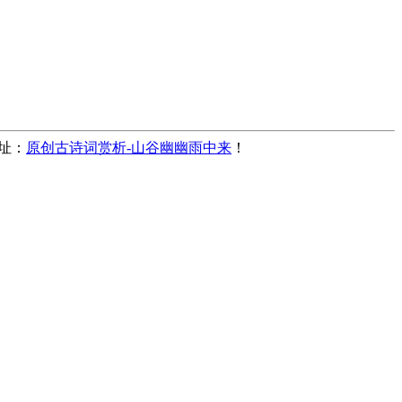
地址：
原创古诗词赏析-山谷幽幽雨中来
！