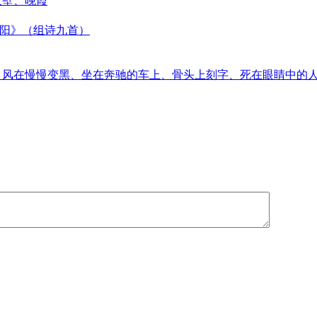
天壁、晚霞
太阳》（组诗九首）
音、风在慢慢变黑、坐在奔驰的车上、骨头上刻字、死在眼睛中的