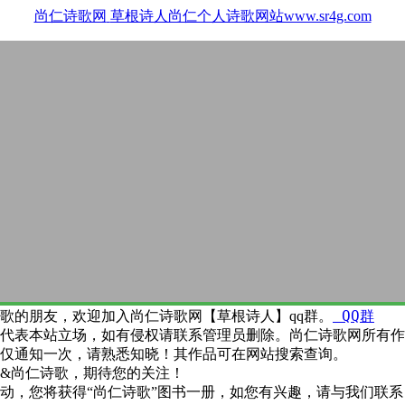
尚仁诗歌网
草根诗人尚仁个人诗歌网站www.sr4g.com
QQ群
歌的朋友，欢迎加入尚仁诗歌网【草根诗人】qq群。
代表本站立场，如有侵权请联系管理员删除。尚仁诗歌网所有作
仅通知一次，请熟悉知晓！其作品可在网站搜索查询。
&尚仁诗歌，期待您的关注！
动，您将获得“尚仁诗歌”图书一册，如您有兴趣，请与我们联