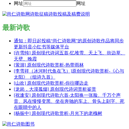
网址
网址
最新诗歌
通知：即日起投稿“尚仁诗歌网”的原创诗歌作品将同步
更新抖音小红书等媒体平台
[许雪纯] 原创现代诗词五首-忆堆雪、天上飞、街边草、
天壁、晚霞
[萦洄] 原创现代诗歌赏析-热带雨林
[李雪祥（冰河时代鱼在飞）]原创现代诗歌赏析-《心与
太阳》（组诗九首）
[山欢] 原创现代诗歌赏析-你往哪边走
[龙岗，大漠孤烟] 原创现代诗词赏析鉴赏
[祝逢安] 原创现代诗歌六首-太阳换一张脸、千万个声
音、风在慢慢变黑、坐在奔驰的车上、骨头上刻字、死
在眼睛中的人
[杨振中] 原创现代诗歌赏析-月光下的老槐树