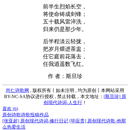
前半生烈焰长空，
将使命铸成剑锋；
五十载风雷淬洗，
归来仍是那少年。
后半程淡云轻拢，
把岁月煨进茶盅；
任它庭前花落去，
任我逍遥数飞红。
作 者：斯旦珍
尚仁诗歌网
, 版权所有丨如未注明 , 均为原创丨本网站采用
BY-NC-SA协议进行授权 , 禁止转载，本文地址：
[斯旦珍] 原
创现代诗词-人生行
！
喜欢 (
6
)
原创诗歌
诗歌投稿作品
[张亚超] 原创现代诗词-修行日记
[毕应贵] 原创现代诗歌-他那
么热爱生活