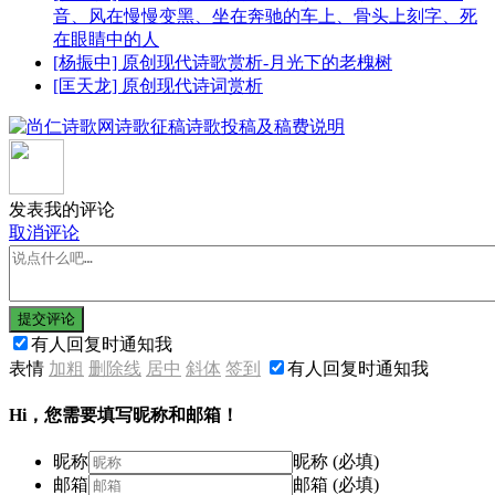
音、风在慢慢变黑、坐在奔驰的车上、骨头上刻字、死
在眼睛中的人
[杨振中] 原创现代诗歌赏析-月光下的老槐树
[匡天龙] 原创现代诗词赏析
发表我的评论
取消评论
提交评论
有人回复时通知我
表情
加粗
删除线
居中
斜体
签到
有人回复时通知我
Hi，您需要填写昵称和邮箱！
昵称
昵称 (必填)
邮箱
邮箱 (必填)