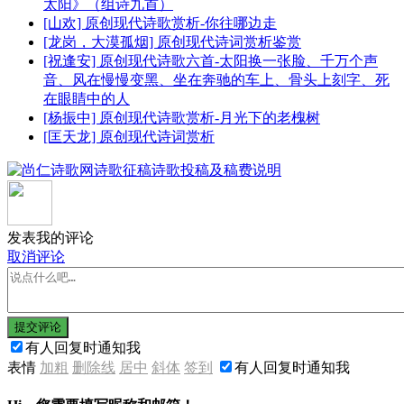
太阳》（组诗九首）
[山欢] 原创现代诗歌赏析-你往哪边走
[龙岗，大漠孤烟] 原创现代诗词赏析鉴赏
[祝逢安] 原创现代诗歌六首-太阳换一张脸、千万个声
音、风在慢慢变黑、坐在奔驰的车上、骨头上刻字、死
在眼睛中的人
[杨振中] 原创现代诗歌赏析-月光下的老槐树
[匡天龙] 原创现代诗词赏析
发表我的评论
取消评论
提交评论
有人回复时通知我
表情
加粗
删除线
居中
斜体
签到
有人回复时通知我