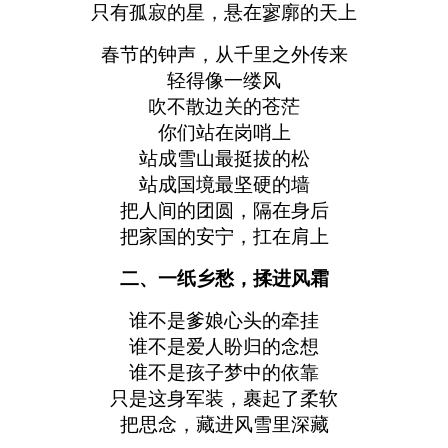
只有孤寂的星，悬在寥廓的天上
春节的钟声，从千里之外传来
轻得像一缕风
吹不散边关的苍茫
你们站在岗哨上
站成雪山最挺拔的松
站成国境最坚硬的墙
把人间的团圆，隔在身后
把家国的安宁，扛在肩上
二、一纸乡愁，揉进风霜
谁不是爹娘心头的牵挂
谁不是爱人盼归的念想
谁不是孩子梦中的依靠
只是这身军装，裹起了柔软
把思念，藏进风雪里深藏