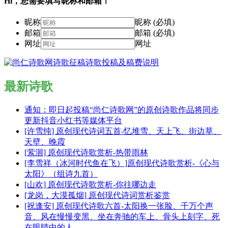
Hi，您需要填写昵称和邮箱！
昵称
昵称 (必填)
邮箱
邮箱 (必填)
网址
网址
最新诗歌
通知：即日起投稿“尚仁诗歌网”的原创诗歌作品将同步
更新抖音小红书等媒体平台
[许雪纯] 原创现代诗词五首-忆堆雪、天上飞、街边草、
天壁、晚霞
[萦洄] 原创现代诗歌赏析-热带雨林
[李雪祥（冰河时代鱼在飞）]原创现代诗歌赏析-《心与
太阳》（组诗九首）
[山欢] 原创现代诗歌赏析-你往哪边走
[龙岗，大漠孤烟] 原创现代诗词赏析鉴赏
[祝逢安] 原创现代诗歌六首-太阳换一张脸、千万个声
音、风在慢慢变黑、坐在奔驰的车上、骨头上刻字、死
在眼睛中的人