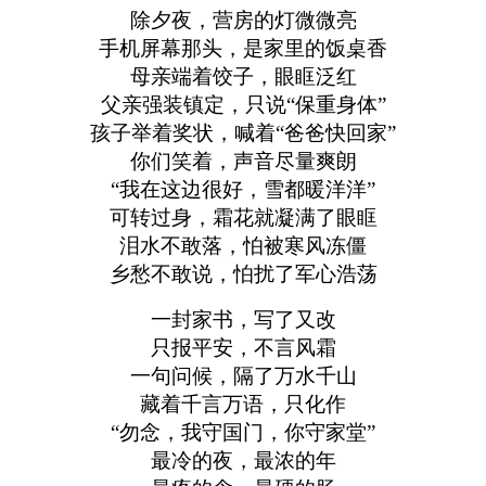
除夕夜，营房的灯微微亮
手机屏幕那头，是家里的饭桌香
母亲端着饺子，眼眶泛红
父亲强装镇定，只说“保重身体”
孩子举着奖状，喊着“爸爸快回家”
你们笑着，声音尽量爽朗
“我在这边很好，雪都暖洋洋”
可转过身，霜花就凝满了眼眶
泪水不敢落，怕被寒风冻僵
乡愁不敢说，怕扰了军心浩荡
一封家书，写了又改
只报平安，不言风霜
一句问候，隔了万水千山
藏着千言万语，只化作
“勿念，我守国门，你守家堂”
最冷的夜，最浓的年