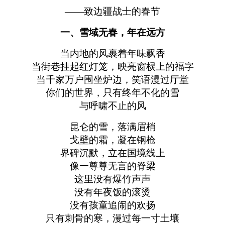
——致边疆战士的春节
一、雪域无春，年在远方
当内地的风裹着年味飘香
当街巷挂起红灯笼，映亮窗棂上的福字
当千家万户围坐炉边，笑语漫过厅堂
你们的世界，只有终年不化的雪
与呼啸不止的风
昆仑的雪，落满眉梢
戈壁的霜，凝在钢枪
界碑沉默，立在国境线上
像一尊尊无言的脊梁
这里没有爆竹声声
没有年夜饭的滚烫
没有孩童追闹的欢扬
只有刺骨的寒，漫过每一寸土壤