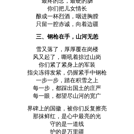
最疼的念，最硬的肠
你们把儿女情长
酿成一杯烈酒，咽进胸膛
只留一腔赤诚，向着边疆
三、钢枪在手，山河无恙
雪又落了，厚厚覆在岗楼
风又起了，嘶吼着掠过山岗
你们紧了紧身上的军装
指尖冻得发紫，仍握紧手中钢枪
一步一步，踏在积雪之上
每一步，都踩出国土的庄严
每一眼，都望尽山河的宽广
界碑上的国徽，被你们反复擦亮
那抹鲜红，是心中最亮的光
守的是一道线
护的是万里疆