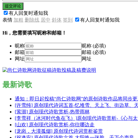
提交评论
有人回复时通知我
表情
加粗
删除线
居中
斜体
签到
有人回复时通知我
Hi，您需要填写昵称和邮箱！
昵称
昵称 (必填)
邮箱
邮箱 (必填)
网址
网址
最新诗歌
通知：即日起投稿“尚仁诗歌网”的原创诗歌作品将同步
[许雪纯] 原创现代诗词五首-忆堆雪、天上飞、街边草、
[萦洄] 原创现代诗歌赏析-热带雨林
[李雪祥（冰河时代鱼在飞）]原创现代诗歌赏析-《心与
[山欢] 原创现代诗歌赏析-你往哪边走
[龙岗，大漠孤烟] 原创现代诗词赏析鉴赏
[祝逢安] 原创现代诗歌六首-太阳换一张脸、千万个声