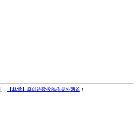
址：
【林觉】原创诗歌投稿作品外两首
！