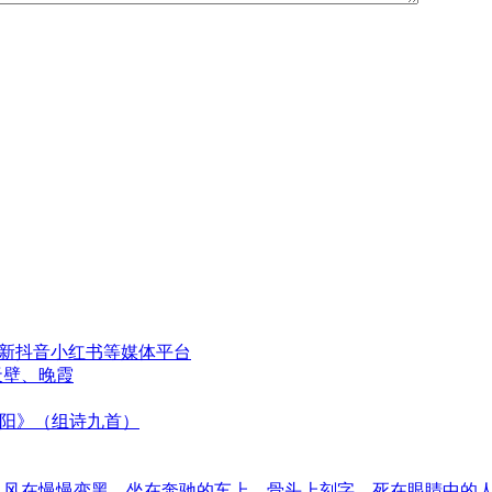
更新抖音小红书等媒体平台
天壁、晚霞
太阳》（组诗九首）
音、风在慢慢变黑、坐在奔驰的车上、骨头上刻字、死在眼睛中的