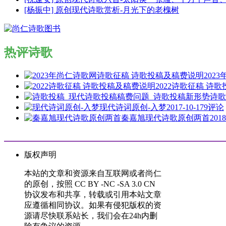
[杨振中] 原创现代诗歌赏析-月光下的老槐树
热评诗歌
202
2022诗歌征稿 诗
诗歌
现代诗词原创-入梦
2017-10-17
9评论
秦嘉旭现代诗歌原创两首
2018
版权声明
本站的文章和资源来自互联网或者尚仁
的原创，按照 CC BY -NC -SA 3.0 CN
协议发布和共享，转载或引用本站文章
应遵循相同协议。如果有侵犯版权的资
源请尽快联系站长，我们会在24h内删