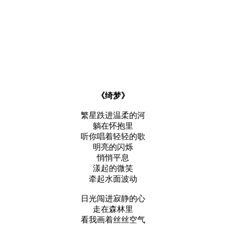
《绮梦》
繁星跌进温柔的河
躺在怀抱里
听你唱着轻轻的歌
明亮的闪烁
悄悄平息
漾起的微笑
牵起水面波动
日光闯进寂静的心
走在森林里
看我画着丝丝空气