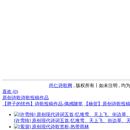
尚仁诗歌网
, 版权所有丨如未注明 , 均
喜欢 (
0
)
原创诗歌
诗歌投稿作品
【胖子的忧伤】诗歌投稿作品-偶感随笔
【杨贺】原创诗歌投
[许雪纯] 原创现代诗词五首-忆堆雪、天上飞、街边草、