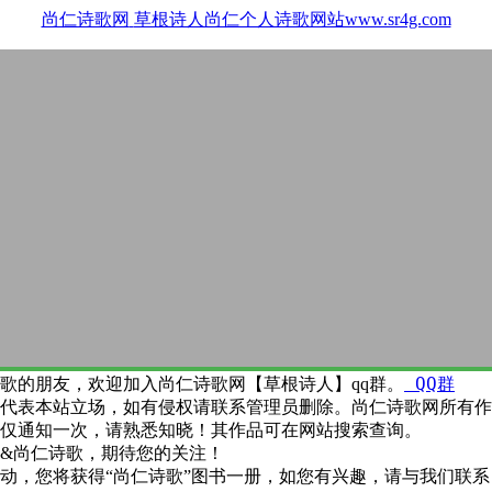
尚仁诗歌网
草根诗人尚仁个人诗歌网站www.sr4g.com
QQ群
歌的朋友，欢迎加入尚仁诗歌网【草根诗人】qq群。
代表本站立场，如有侵权请联系管理员删除。尚仁诗歌网所有作
仅通知一次，请熟悉知晓！其作品可在网站搜索查询。
&尚仁诗歌，期待您的关注！
动，您将获得“尚仁诗歌”图书一册，如您有兴趣，请与我们联