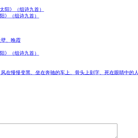
太阳》（组诗九首）
天壁、晚霞
太阳》（组诗九首）
音、风在慢慢变黑、坐在奔驰的车上、骨头上刻字、死在眼睛中的