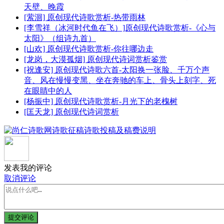
天壁、晚霞
[萦洄] 原创现代诗歌赏析-热带雨林
[李雪祥（冰河时代鱼在飞）]原创现代诗歌赏析-《心与
太阳》（组诗九首）
[山欢] 原创现代诗歌赏析-你往哪边走
[龙岗，大漠孤烟] 原创现代诗词赏析鉴赏
[祝逢安] 原创现代诗歌六首-太阳换一张脸、千万个声
音、风在慢慢变黑、坐在奔驰的车上、骨头上刻字、死
在眼睛中的人
[杨振中] 原创现代诗歌赏析-月光下的老槐树
[匡天龙] 原创现代诗词赏析
发表我的评论
取消评论
提交评论