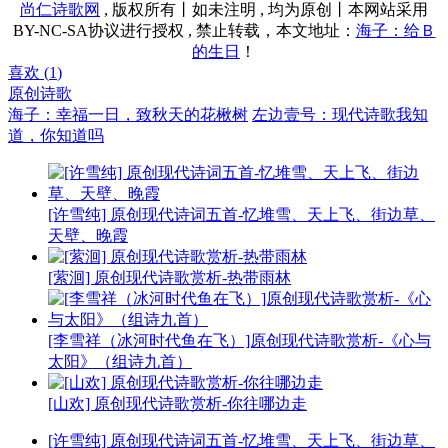
尚仁诗歌网
, 版权所有丨如未注明 , 均为原创丨本网站采用
BY-NC-SA协议进行授权 , 禁止转载，本文地址：
海子：给Ｂ
的生日
！
喜欢 (
1
)
原创诗歌
海子：幸福一日，致秋天的花楸树
左边壹号：现代诗歌我知
道，你知道吗
[许雪纯] 原创现代诗词五首-忆堆雪、天上飞、街边草、
天壁、晚霞
[萦洄] 原创现代诗歌赏析-热带雨林
[李雪祥（冰河时代鱼在飞）]原创现代诗歌赏析-《心与
太阳》（组诗九首）
[山欢] 原创现代诗歌赏析-你往哪边走
[许雪纯] 原创现代诗词五首-忆堆雪、天上飞、街边草、