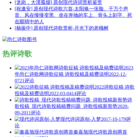
[龙岗，大漠孤烟] 原创现代诗词赏析鉴赏
[祝逢安] 原创现代诗歌六首-太阳换一张脸、千万个声
音、风在慢慢变黑、坐在奔驰的车上、骨头上刻字、死
在眼睛中的人
[杨振中] 原创现代诗歌赏析-月光下的老槐树
热评诗歌
2023
年尚仁诗歌网诗歌征稿 诗歌投稿及稿费说明
2022-12-
07
21评论
2022诗歌征稿 诗歌
投稿及稿费说明
2022-03-04
14评论
诗
歌投稿_现代诗歌投稿稿费问题_诗歌投稿新形势
2020-
09-20
11评论
现代诗词原创-入梦
2017-10-17
9评
论
秦嘉旭现代诗歌原创两首