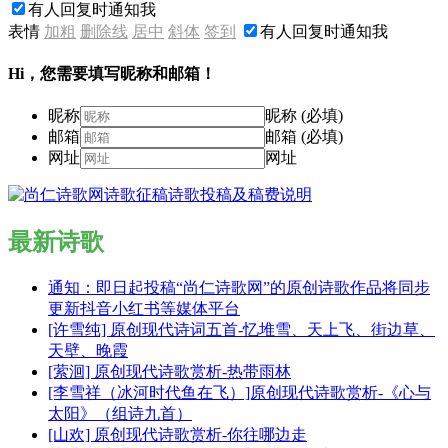
有人回复时通知我
表情
加粗
删除线
居中
斜体
签到
有人回复时通知我
Hi，您需要填写昵称和邮箱！
昵称
昵称 (必填)
邮箱
邮箱 (必填)
网址
网址
最新诗歌
通知：即日起投稿“尚仁诗歌网”的原创诗歌作品将同步
更新抖音小红书等媒体平台
[许雪纯] 原创现代诗词五首-忆堆雪、天上飞、街边草、
天壁、晚霞
[萦洄] 原创现代诗歌赏析-热带雨林
[李雪祥（冰河时代鱼在飞）]原创现代诗歌赏析-《心与
太阳》（组诗九首）
[山欢] 原创现代诗歌赏析-你往哪边走