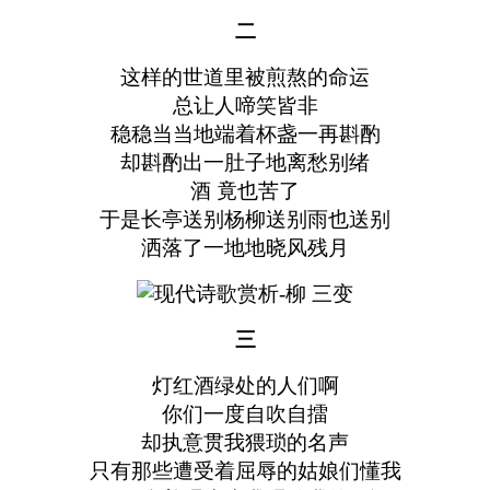
二
这样的世道里被煎熬的命运
总让人啼笑皆非
稳稳当当地端着杯盏一再斟酌
却斟酌出一肚子地离愁别绪
酒 竟也苦了
于是长亭送别杨柳送别雨也送别
洒落了一地地晓风残月
三
灯红酒绿处的人们啊
你们一度自吹自擂
却执意贯我猥琐的名声
只有那些遭受着屈辱的姑娘们懂我