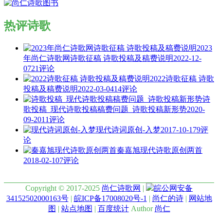
热评诗歌
2023
年尚仁诗歌网诗歌征稿 诗歌投稿及稿费说明
2022-12-
07
21评论
2022诗歌征稿 诗歌
投稿及稿费说明
2022-03-04
14评论
诗
歌投稿_现代诗歌投稿稿费问题_诗歌投稿新形势
2020-
09-20
11评论
现代诗词原创-入梦
2017-10-17
9评
论
秦嘉旭现代诗歌原创两首
2018-02-10
7评论
Copyright © 2017-2025
尚仁诗歌网
|
皖公网安备
34152502000163号
|
皖ICP备17008020号-1
|
尚仁的诗
|
网站地
图
|
站点地图
|
百度统计
Author
尚仁