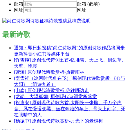
邮箱
邮箱 (必填)
网址
网址
最新诗歌
通知：即日起投稿“尚仁诗歌网”的原创诗歌作品将同步
更新抖音小红书等媒体平台
[许雪纯] 原创现代诗词五首-忆堆雪、天上飞、街边草、
天壁、晚霞
[萦洄] 原创现代诗歌赏析-热带雨林
[李雪祥（冰河时代鱼在飞）]原创现代诗歌赏析-《心与
太阳》（组诗九首）
[山欢] 原创现代诗歌赏析-你往哪边走
[龙岗，大漠孤烟] 原创现代诗词赏析鉴赏
[祝逢安] 原创现代诗歌六首-太阳换一张脸、千万个声
音、风在慢慢变黑、坐在奔驰的车上、骨头上刻字、死
在眼睛中的人
[杨振中] 原创现代诗歌赏析-月光下的老槐树