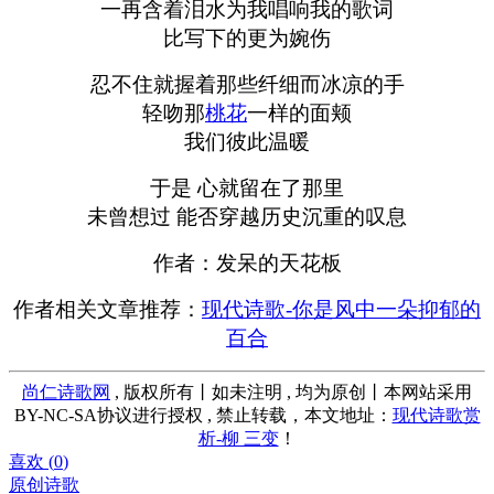
一再含着泪水为我唱响我的歌词
比写下的更为婉伤
忍不住就握着那些纤细而冰凉的手
轻吻那
桃花
一样的面颊
我们彼此温暖
于是 心就留在了那里
未曾想过 能否穿越历史沉重的叹息
作者：发呆的天花板
作者相关文章推荐：
现代诗歌-你是风中一朵抑郁的
百合
尚仁诗歌网
, 版权所有丨如未注明 , 均为原创丨本网站采用
BY-NC-SA协议进行授权 , 禁止转载，本文地址：
现代诗歌赏
析-柳 三变
！
喜欢 (
0
)
原创诗歌