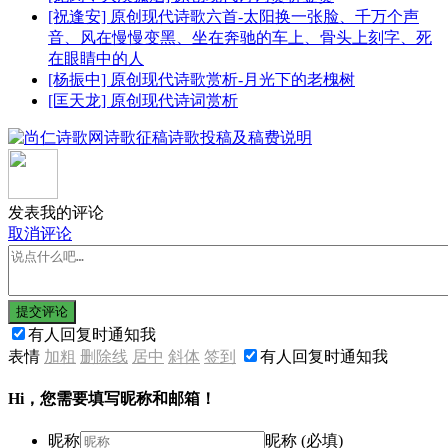
[祝逢安] 原创现代诗歌六首-太阳换一张脸、千万个声
音、风在慢慢变黑、坐在奔驰的车上、骨头上刻字、死
在眼睛中的人
[杨振中] 原创现代诗歌赏析-月光下的老槐树
[匡天龙] 原创现代诗词赏析
发表我的评论
取消评论
提交评论
有人回复时通知我
表情
加粗
删除线
居中
斜体
签到
有人回复时通知我
Hi，您需要填写昵称和邮箱！
昵称
昵称 (必填)