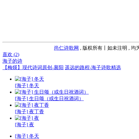
尚仁诗歌网
, 版权所有丨如未注明 , 
喜欢 (
2
)
海子的诗
【梅煐】现代诗词原创-襄阳
遥远的路程-海子诗歌精选
[海子] 冬天
[海子] 生日颂（或生日祝酒词）
[海子] 夜丁香
[海子] 夜
[海子] 冬天