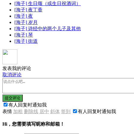
[海子] 生日颂（或生日祝酒词）
[海子] 夜丁香
[海子] 夜
[海子] 岁月
[海子] 诗经中的两个儿子及其他
[海子] 琴
[海子] 街道
发表我的评论
取消评论
提交评论
有人回复时通知我
表情
加粗
删除线
居中
斜体
签到
有人回复时通知我
Hi，您需要填写昵称和邮箱！