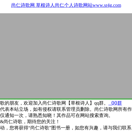
尚仁诗歌网
草根诗人尚仁个人诗歌网站www.sr4g.com
QQ群
歌的朋友，欢迎加入尚仁诗歌网【草根诗人】qq群。
代表本站立场，如有侵权请联系管理员删除。尚仁诗歌网所有作
仅通知一次，请熟悉知晓！其作品可在网站搜索查询。
&尚仁诗歌，期待您的关注！
动，您将获得“尚仁诗歌”图书一册，如您有兴趣，请与我们联