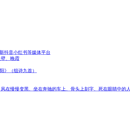
更新抖音小红书等媒体平台
天壁、晚霞
太阳》（组诗九首）
音、风在慢慢变黑、坐在奔驰的车上、骨头上刻字、死在眼睛中的