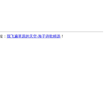
地址：
我飞遍草原的天空-海子诗歌精选
！