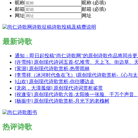
昵称
昵称 (必填)
邮箱
邮箱 (必填)
网址
网址
最新诗歌
通知：即日起投稿“尚仁诗歌网”的原创诗歌作品将同步
[许雪纯] 原创现代诗词五首-忆堆雪、天上飞、街边草、
[萦洄] 原创现代诗歌赏析-热带雨林
[李雪祥（冰河时代鱼在飞）]原创现代诗歌赏析-《心与
[山欢] 原创现代诗歌赏析-你往哪边走
[龙岗，大漠孤烟] 原创现代诗词赏析鉴赏
[祝逢安] 原创现代诗歌六首-太阳换一张脸、千万个声
[杨振中] 原创现代诗歌赏析-月光下的老槐树
热评诗歌