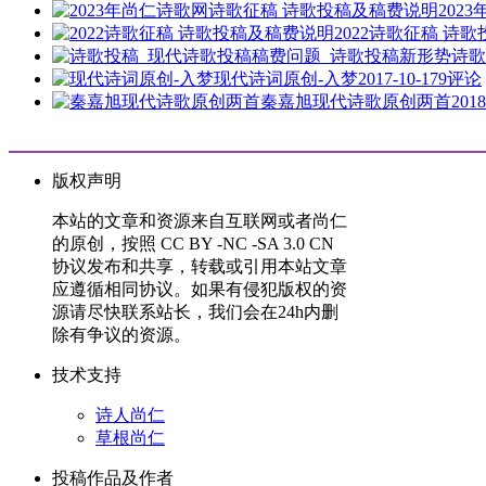
202
2022诗歌征稿 诗
诗歌
现代诗词原创-入梦
2017-10-17
9评论
秦嘉旭现代诗歌原创两首
2018
版权声明
本站的文章和资源来自互联网或者尚仁
的原创，按照 CC BY -NC -SA 3.0 CN
协议发布和共享，转载或引用本站文章
应遵循相同协议。如果有侵犯版权的资
源请尽快联系站长，我们会在24h内删
除有争议的资源。
技术支持
诗人尚仁
草根尚仁
投稿作品及作者