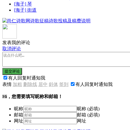
[海子] 琴
[海子] 街道
发表我的评论
取消评论
提交评论
有人回复时通知我
表情
加粗
删除线
居中
斜体
签到
有人回复时通知我
Hi，您需要填写昵称和邮箱！
昵称
昵称 (必填)
邮箱
邮箱 (必填)
网址
网址