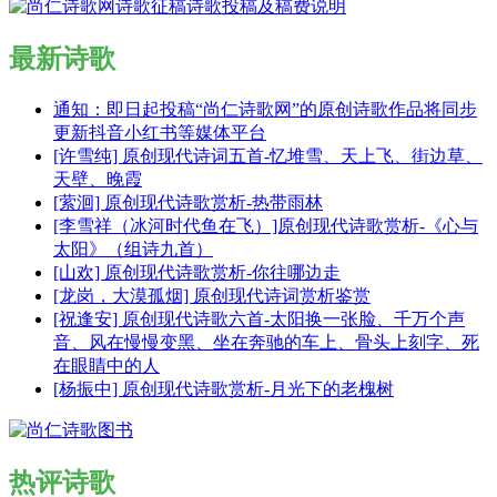
最新诗歌
通知：即日起投稿“尚仁诗歌网”的原创诗歌作品将同步
更新抖音小红书等媒体平台
[许雪纯] 原创现代诗词五首-忆堆雪、天上飞、街边草、
天壁、晚霞
[萦洄] 原创现代诗歌赏析-热带雨林
[李雪祥（冰河时代鱼在飞）]原创现代诗歌赏析-《心与
太阳》（组诗九首）
[山欢] 原创现代诗歌赏析-你往哪边走
[龙岗，大漠孤烟] 原创现代诗词赏析鉴赏
[祝逢安] 原创现代诗歌六首-太阳换一张脸、千万个声
音、风在慢慢变黑、坐在奔驰的车上、骨头上刻字、死
在眼睛中的人
[杨振中] 原创现代诗歌赏析-月光下的老槐树
热评诗歌