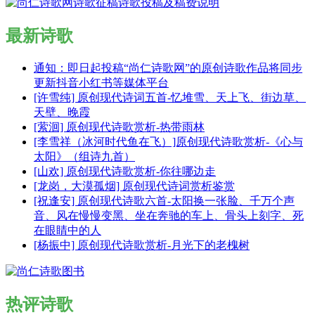
最新诗歌
通知：即日起投稿“尚仁诗歌网”的原创诗歌作品将同步
更新抖音小红书等媒体平台
[许雪纯] 原创现代诗词五首-忆堆雪、天上飞、街边草、
天壁、晚霞
[萦洄] 原创现代诗歌赏析-热带雨林
[李雪祥（冰河时代鱼在飞）]原创现代诗歌赏析-《心与
太阳》（组诗九首）
[山欢] 原创现代诗歌赏析-你往哪边走
[龙岗，大漠孤烟] 原创现代诗词赏析鉴赏
[祝逢安] 原创现代诗歌六首-太阳换一张脸、千万个声
音、风在慢慢变黑、坐在奔驰的车上、骨头上刻字、死
在眼睛中的人
[杨振中] 原创现代诗歌赏析-月光下的老槐树
热评诗歌