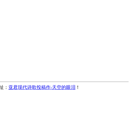
地址：
亚君现代诗歌投稿作-天空的眼泪
！