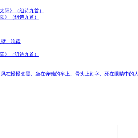
太阳》（组诗九首）
天壁、晚霞
太阳》（组诗九首）
音、风在慢慢变黑、坐在奔驰的车上、骨头上刻字、死在眼睛中的