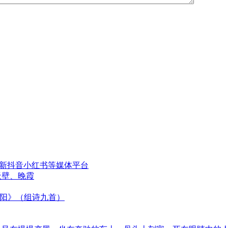
更新抖音小红书等媒体平台
天壁、晚霞
太阳》（组诗九首）