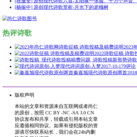
[祝逢安] 原创现代诗歌六首-太阳换一张脸、千万个声
[杨振中] 原创现代诗歌赏析-月光下的老槐树
热评诗歌
202
2022诗歌征稿 诗
诗歌
现代诗词原创-入梦
2017-10-17
9评论
秦嘉旭现代诗歌原创两首
2018
版权声明
本站的文章和资源来自互联网或者尚仁
的原创，按照 CC BY -NC -SA 3.0 CN
协议发布和共享，转载或引用本站文章
应遵循相同协议。如果有侵犯版权的资
源请尽快联系站长，我们会在24h内删