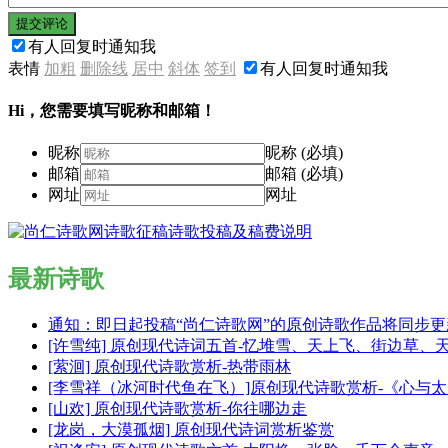
提交评论
有人回复时通知我
表情
加粗
删除线
居中
斜体
签到
有人回复时通知我
Hi，您需要填写昵称和邮箱！
昵称
昵称 (必填)
邮箱
邮箱 (必填)
网址
网址
最新诗歌
通知：即日起投稿“尚仁诗歌网”的原创诗歌作品将同步
[许雪纯] 原创现代诗词五首-忆堆雪、天上飞、街边草、
[萦洄] 原创现代诗歌赏析-热带雨林
[李雪祥（冰河时代鱼在飞）]原创现代诗歌赏析-《心与
[山欢] 原创现代诗歌赏析-你往哪边走
[龙岗，大漠孤烟] 原创现代诗词赏析鉴赏