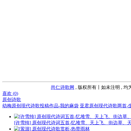
尚仁诗歌网
, 版权所有丨如未注明 , 
喜欢 (
0
)
原创诗歌
幼梅原创现代诗歌投稿作品-我的麻袋
亚君原创现代诗歌两首-
[许雪纯] 原创现代诗词五首-忆堆雪、天上飞、街边草、