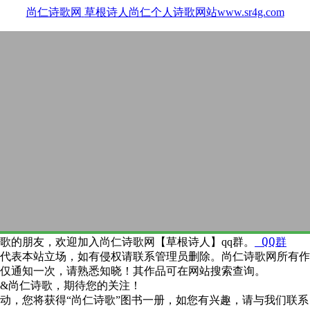
尚仁诗歌网
草根诗人尚仁个人诗歌网站www.sr4g.com
QQ群
歌的朋友，欢迎加入尚仁诗歌网【草根诗人】qq群。
代表本站立场，如有侵权请联系管理员删除。尚仁诗歌网所有作
仅通知一次，请熟悉知晓！其作品可在网站搜索查询。
&尚仁诗歌，期待您的关注！
动，您将获得“尚仁诗歌”图书一册，如您有兴趣，请与我们联