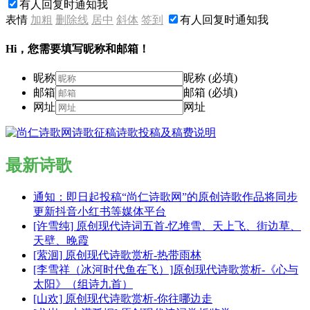
有人回复时通知我
表情
加粗
删除线
居中
斜体
签到
有人回复时通知我
Hi，您需要填写昵称和邮箱！
昵称
昵称 (必填)
邮箱
邮箱 (必填)
网址
网址
最新诗歌
通知：即日起投稿“尚仁诗歌网”的原创诗歌作品将同步
更新抖音小红书等媒体平台
[许雪纯] 原创现代诗词五首-忆堆雪、天上飞、街边草、
天壁、晚霞
[萦洄] 原创现代诗歌赏析-热带雨林
[李雪祥（冰河时代鱼在飞）]原创现代诗歌赏析-《心与
太阳》（组诗九首）
[山欢] 原创现代诗歌赏析-你往哪边走