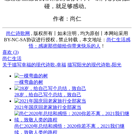
碰，就足够感动。
作者：尚仁
尚仁诗歌网
, 版权所有丨如未注明 , 均为原创丨本网站采用
BY-NC-SA协议进行授权 , 禁止转载，本文地址：
尚仁生活感
悟：感谢那些能给你带来快乐的人
！
喜欢 (
3
)
尚仁生活
关于描写幸福的现代诗歌-幸福
描写阳光的现代诗歌-阳光
一棵弯曲的树
28岁，给自己写个总结，致自己
2021年国庆回老家旅行全部家当
尚仁2020年总结和感悟：2020你若不离，2021我们继
续，致敬人类的路程