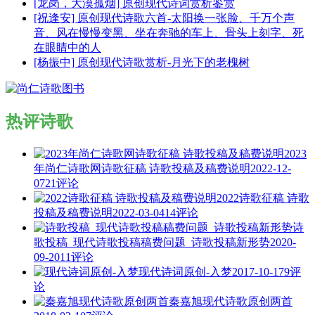
[龙岗，大漠孤烟] 原创现代诗词赏析鉴赏
[祝逢安] 原创现代诗歌六首-太阳换一张脸、千万个声
音、风在慢慢变黑、坐在奔驰的车上、骨头上刻字、死
在眼睛中的人
[杨振中] 原创现代诗歌赏析-月光下的老槐树
热评诗歌
2023
年尚仁诗歌网诗歌征稿 诗歌投稿及稿费说明
2022-12-
07
21评论
2022诗歌征稿 诗歌
投稿及稿费说明
2022-03-04
14评论
诗
歌投稿_现代诗歌投稿稿费问题_诗歌投稿新形势
2020-
09-20
11评论
现代诗词原创-入梦
2017-10-17
9评
论
秦嘉旭现代诗歌原创两首