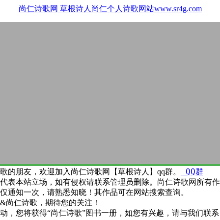
尚仁诗歌网
草根诗人尚仁个人诗歌网站www.sr4g.com
QQ群
歌的朋友，欢迎加入尚仁诗歌网【草根诗人】qq群。
代表本站立场，如有侵权请联系管理员删除。尚仁诗歌网所有作
仅通知一次，请熟悉知晓！其作品可在网站搜索查询。
&尚仁诗歌，期待您的关注！
动，您将获得“尚仁诗歌”图书一册，如您有兴趣，请与我们联