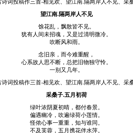
望江南.隔两岸人不见
馀花乱，飘散皆不见。
犹有人间未招魂，又是过清明微冷。
吹断风和雨。
念旧亲，而今难重醒，
心系故人思不断，总把旧物独守怜。
一别又几年。
采桑子.五月初荷
绿叶浓阴夏初晴，都付春景。
偏遇幽冷，吹遍绿荷小莲情。
怪侬心事一重重，知与谁同。
不及芙蓉，五月携花伴水萍。