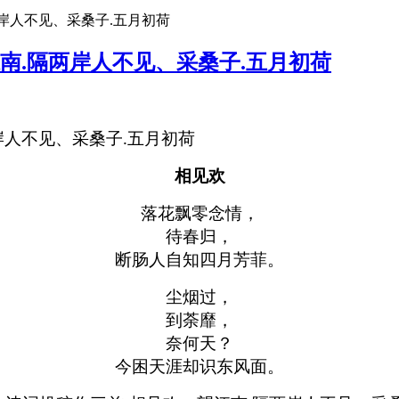
岸人不见、采桑子.五月初荷
南.隔两岸人不见、采桑子.五月初荷
相见欢
落花飘零念情，
待春归，
断肠人自知四月芳菲。
尘烟过，
到荼靡，
奈何天？
今困天涯却识东风面。