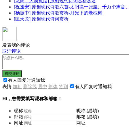
[龙岗，大漠孤烟] 原创现代诗词赏析鉴赏
[祝逢安] 原创现代诗歌六首-太阳换一张脸、千万个声
[杨振中] 原创现代诗歌赏析-月光下的老槐树
[匡天龙] 原创现代诗词赏析
发表我的评论
取消评论
提交评论
有人回复时通知我
表情
加粗
删除线
居中
斜体
签到
有人回复时通知我
Hi，您需要填写昵称和邮箱！
昵称
昵称 (必填)
邮箱
邮箱 (必填)
网址
网址