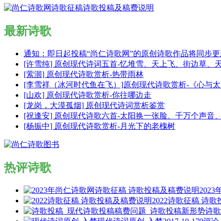
最新诗歌
通知：即日起投稿“尚仁诗歌网”的原创诗歌作品将同步
[许雪纯] 原创现代诗词五首-忆堆雪、天上飞、街边草、
[萦洄] 原创现代诗歌赏析-热带雨林
[李雪祥（冰河时代鱼在飞）]原创现代诗歌赏析-《心与
[山欢] 原创现代诗歌赏析-你往哪边走
[龙岗，大漠孤烟] 原创现代诗词赏析鉴赏
[祝逢安] 原创现代诗歌六首-太阳换一张脸、千万个声
[杨振中] 原创现代诗歌赏析-月光下的老槐树
热评诗歌
202
2022诗歌征稿 诗
诗歌