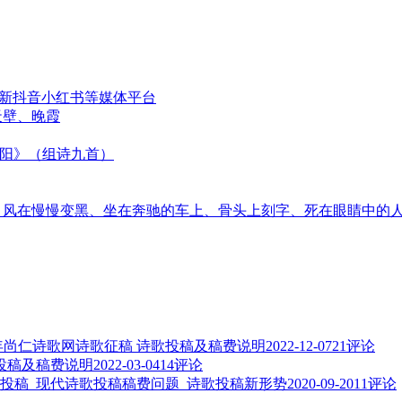
更新抖音小红书等媒体平台
天壁、晚霞
太阳》（组诗九首）
音、风在慢慢变黑、坐在奔驰的车上、骨头上刻字、死在眼睛中的
3年尚仁诗歌网诗歌征稿 诗歌投稿及稿费说明
2022-12-07
21评论
歌投稿及稿费说明
2022-03-04
14评论
投稿_现代诗歌投稿稿费问题_诗歌投稿新形势
2020-09-20
11评论