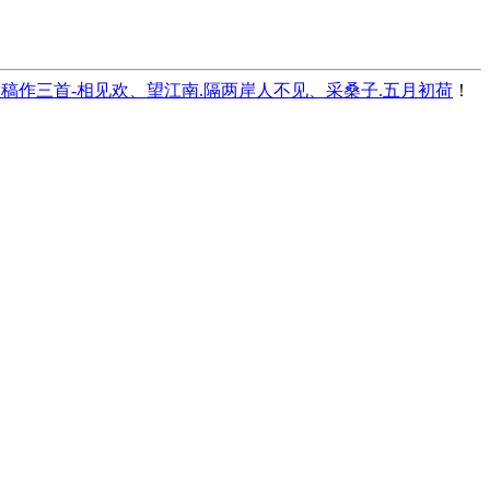
稿作三首-相见欢、望江南.隔两岸人不见、采桑子.五月初荷
！