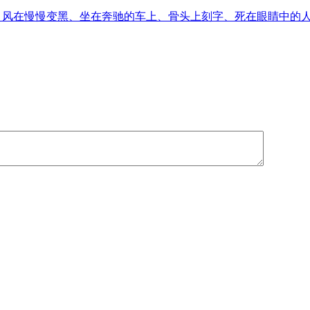
音、风在慢慢变黑、坐在奔驰的车上、骨头上刻字、死在眼睛中的