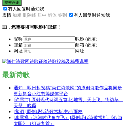
提交评论
有人回复时通知我
表情
加粗
删除线
居中
斜体
签到
有人回复时通知我
Hi，您需要填写昵称和邮箱！
昵称
昵称 (必填)
邮箱
邮箱 (必填)
网址
网址
最新诗歌
通知：即日起投稿“尚仁诗歌网”的原创诗歌作品将同步
更新抖音小红书等媒体平台
[许雪纯] 原创现代诗词五首-忆堆雪、天上飞、街边草、
天壁、晚霞
[萦洄] 原创现代诗歌赏析-热带雨林
[李雪祥（冰河时代鱼在飞）]原创现代诗歌赏析-《心与
太阳》（组诗九首）