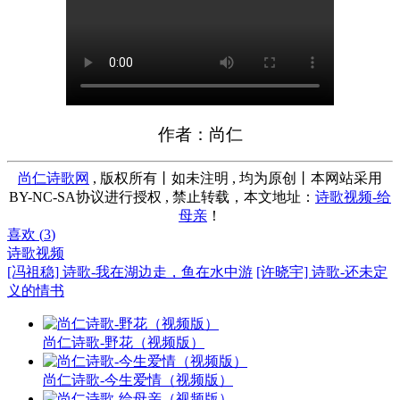
作者：尚仁
尚仁诗歌网
, 版权所有丨如未注明 , 均为原创丨本网站采用
BY-NC-SA协议进行授权 , 禁止转载，本文地址：
诗歌视频-给
母亲
！
喜欢 (
3
)
诗歌视频
[冯祖稳] 诗歌-我在湖边走，鱼在水中游
[许晓宇] 诗歌-还未定
义的情书
尚仁诗歌-野花（视频版）
尚仁诗歌-今生爱情（视频版）