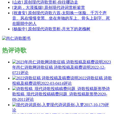
[山欢] 原创现代诗歌赏析-你往哪边走
[龙岗，大漠孤烟] 原创现代诗词赏析鉴赏
[祝逢安] 原创现代诗歌六首-太阳换一张脸、千万个声
音、风在慢慢变黑、坐在奔驰的车上、骨头上刻字、死
在眼睛中的人
[杨振中] 原创现代诗歌赏析-月光下的老槐树
热评诗歌
2023
年尚仁诗歌网诗歌征稿 诗歌投稿及稿费说明
2022-12-
07
21评论
2022诗歌征稿 诗歌
投稿及稿费说明
2022-03-04
14评论
诗
歌投稿_现代诗歌投稿稿费问题_诗歌投稿新形势
2020-
09-20
11评论
现代诗词原创-入梦
2017-10-17
9评
论