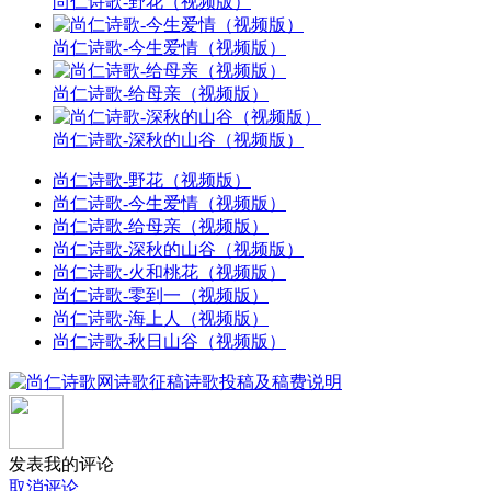
尚仁诗歌-野花（视频版）
尚仁诗歌-今生爱情（视频版）
尚仁诗歌-给母亲（视频版）
尚仁诗歌-深秋的山谷（视频版）
尚仁诗歌-野花（视频版）
尚仁诗歌-今生爱情（视频版）
尚仁诗歌-给母亲（视频版）
尚仁诗歌-深秋的山谷（视频版）
尚仁诗歌-火和桃花（视频版）
尚仁诗歌-零到一（视频版）
尚仁诗歌-海上人（视频版）
尚仁诗歌-秋日山谷（视频版）
发表我的评论
取消评论