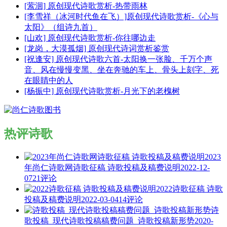
[萦洄] 原创现代诗歌赏析-热带雨林
[李雪祥（冰河时代鱼在飞）]原创现代诗歌赏析-《心与
太阳》（组诗九首）
[山欢] 原创现代诗歌赏析-你往哪边走
[龙岗，大漠孤烟] 原创现代诗词赏析鉴赏
[祝逢安] 原创现代诗歌六首-太阳换一张脸、千万个声
音、风在慢慢变黑、坐在奔驰的车上、骨头上刻字、死
在眼睛中的人
[杨振中] 原创现代诗歌赏析-月光下的老槐树
热评诗歌
2023
年尚仁诗歌网诗歌征稿 诗歌投稿及稿费说明
2022-12-
07
21评论
2022诗歌征稿 诗歌
投稿及稿费说明
2022-03-04
14评论
诗
歌投稿_现代诗歌投稿稿费问题_诗歌投稿新形势
2020-