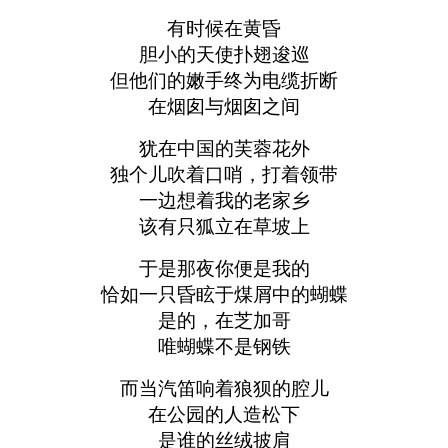
有时候在黄昏
胆小的天使扑翅逡巡
但他们的嫩手终为电缆折断
在烟囱与烟囱之间
犹在中国的芙蓉花外
独个儿吹着口哨，打着领带
一边想着我的老家乡
该有只狐立在草坡上
于是那夜你便是我的
恰如一只昏眩于煤屑中的蝴蝶
是的，在芝加哥
唯蝴蝶不是钢铁
而当汽笛响着狼狈的腔儿
在公园的人造松下
是谁的丝绒披肩