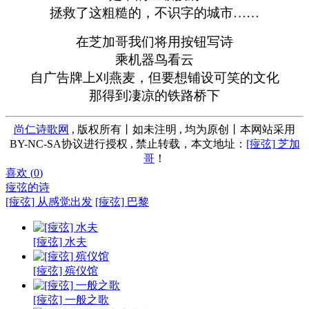
拯救了这粗糙的，不识字的城市……
在芝加哥我们将用按钮写诗
乘机器鸟看云
自广告牌上刈燕麦，但要想铺设可笑的文化
那得到凄凉的铁路桥下
尚仁诗歌网
, 版权所有丨如未注明 , 均为原创丨本网站采用
BY-NC-SA协议进行授权 , 禁止转载，本文地址：
[痖弦] 芝加
哥
！
喜欢 (
0
)
痖弦的诗
[痖弦] 从感觉出发
[痖弦] 巴黎
[痖弦] 水夫
[痖弦] 殡仪馆
[痖弦] 一般之歌