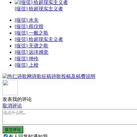
[痖弦] 给超现实主义者
[痖弦] 水夫
[痖弦] 殡仪馆
[痖弦] 一般之歌
[痖弦] 给超现实主义者
[痖弦] 无谱之歌
[痖弦] 远洋感觉
[痖弦] 坤伶
[痖弦] 上校
发表我的评论
取消评论
提交评论
有人回复时通知我