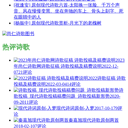
[祝逢安] 原创现代诗歌六首-太阳换一张脸、千万个声
音、风在慢慢变黑、坐在奔驰的车上、骨头上刻字、死
在眼睛中的人
[杨振中] 原创现代诗歌赏析-月光下的老槐树
热评诗歌
2023
年尚仁诗歌网诗歌征稿 诗歌投稿及稿费说明
2022-12-
07
21评论
2022诗歌征稿 诗歌
投稿及稿费说明
2022-03-04
14评论
诗
歌投稿_现代诗歌投稿稿费问题_诗歌投稿新形势
2020-
09-20
11评论
现代诗词原创-入梦
2017-10-17
9评
论
秦嘉旭现代诗歌原创两首
2018-02-10
7评论