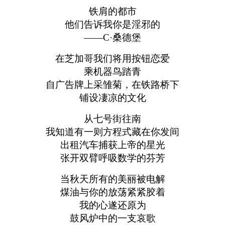
铁肩的都市
他们告诉我你是淫邪的
——C·桑德堡
在芝加哥我们将用按钮恋爱
乘机器鸟踏青
自广告牌上采雏菊，在铁路桥下
铺设凄凉的文化
从七号街往南
我知道有一则方程式藏在你发间
出租汽车捕获上帝的星光
张开双臂呼吸数学的芬芳
当秋天所有的美丽被电解
煤油与你的放荡紧紧胶着
我的心遂还原为
鼓风炉中的一支哀歌