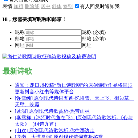
表情
加粗
删除线
居中
斜体
签到
有人回复时通知我
Hi，您需要填写昵称和邮箱！
昵称
昵称 (必填)
邮箱
邮箱 (必填)
网址
网址
最新诗歌
通知：即日起投稿“尚仁诗歌网”的原创诗歌作品将同步
更新抖音小红书等媒体平台
[许雪纯] 原创现代诗词五首-忆堆雪、天上飞、街边草、
天壁、晚霞
[萦洄] 原创现代诗歌赏析-热带雨林
[李雪祥（冰河时代鱼在飞）]原创现代诗歌赏析-《心与
太阳》（组诗九首）
[山欢] 原创现代诗歌赏析-你往哪边走
[龙岗，大漠孤烟] 原创现代诗词赏析鉴赏