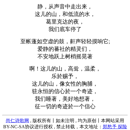
静，从声音中走出来，
这儿的山，和低流的水，
葛里克达的夜，
我们底车停了
至帐蓬如空虚的鼓，鼾声轻轻摸响它;
爱静的蕃社的精灵们，
不安地跃上树梢摇晃著
啊！这儿的山，高耸，温柔，
乐於赐予，
这儿的山，像女性的胸脯，
驻永恒的信心於一个奇迹，
我们睡著，美好地想著，
征一切的奇迹於一个信心
尚仁诗歌网
, 版权所有丨如未注明 , 均为原创丨本网站采用
BY-NC-SA协议进行授权 , 禁止转载，本文地址：
郑愁予 探险