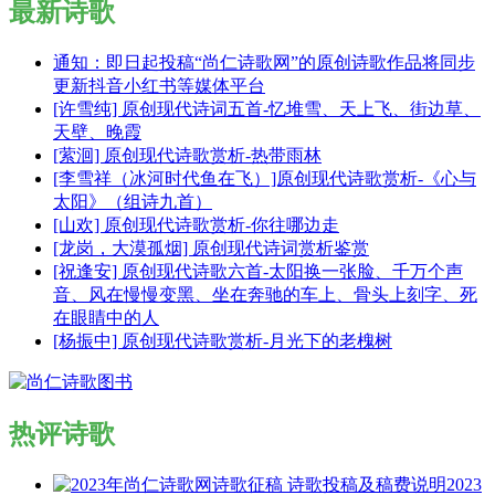
最新诗歌
通知：即日起投稿“尚仁诗歌网”的原创诗歌作品将同步
更新抖音小红书等媒体平台
[许雪纯] 原创现代诗词五首-忆堆雪、天上飞、街边草、
天壁、晚霞
[萦洄] 原创现代诗歌赏析-热带雨林
[李雪祥（冰河时代鱼在飞）]原创现代诗歌赏析-《心与
太阳》（组诗九首）
[山欢] 原创现代诗歌赏析-你往哪边走
[龙岗，大漠孤烟] 原创现代诗词赏析鉴赏
[祝逢安] 原创现代诗歌六首-太阳换一张脸、千万个声
音、风在慢慢变黑、坐在奔驰的车上、骨头上刻字、死
在眼睛中的人
[杨振中] 原创现代诗歌赏析-月光下的老槐树
热评诗歌
2023