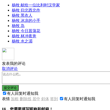
杨牧 献给一位比利时汉学家
杨牧 归北西北作
杨牧 黑衣人
杨牧 冰凉的小手
杨牧 岛
杨牧 今日菖蒲花
杨牧 林冲夜奔
杨牧 水之湄
发表我的评论
取消评论
提交评论
有人回复时通知我
表情
加粗
删除线
居中
斜体
签到
有人回复时通知我
Hi，您需要填写昵称和邮箱！