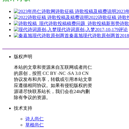
202
2022诗歌征稿 诗
诗歌
现代诗词原创-入梦
2017-10-17
9评论
秦嘉旭现代诗歌原创两首
2018
版权声明
本站的文章和资源来自互联网或者尚仁
的原创，按照 CC BY -NC -SA 3.0 CN
协议发布和共享，转载或引用本站文章
应遵循相同协议。如果有侵犯版权的资
源请尽快联系站长，我们会在24h内删
除有争议的资源。
技术支持
诗人尚仁
草根尚仁