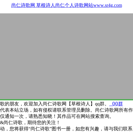
尚仁诗歌网
草根诗人尚仁个人诗歌网站www.sr4g.com
QQ群
歌的朋友，欢迎加入尚仁诗歌网【草根诗人】qq群。
代表本站立场，如有侵权请联系管理员删除。尚仁诗歌网所有作
仅通知一次，请熟悉知晓！其作品可在网站搜索查询。
&尚仁诗歌，期待您的关注！
动，您将获得“尚仁诗歌”图书一册，如您有兴趣，请与我们联