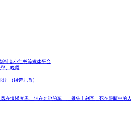
更新抖音小红书等媒体平台
天壁、晚霞
太阳》（组诗九首）
音、风在慢慢变黑、坐在奔驰的车上、骨头上刻字、死在眼睛中的