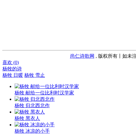
尚仁诗歌网
, 版权所有丨如未注
喜欢 (
0
)
杨牧的诗
杨牧 日暖
杨牧 雪止
杨牧 献给一位比利时汉学家
杨牧 归北西北作
杨牧 黑衣人
杨牧 冰凉的小手