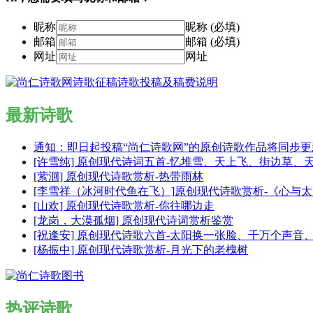
昵称
昵称 (必填)
邮箱
邮箱 (必填)
网址
网址
最新诗歌
通知：即日起投稿“尚仁诗歌网”的原创诗歌作品将同步
[许雪纯] 原创现代诗词五首-忆堆雪、天上飞、街边草、
[萦洄] 原创现代诗歌赏析-热带雨林
[李雪祥（冰河时代鱼在飞）]原创现代诗歌赏析-《心与
[山欢] 原创现代诗歌赏析-你往哪边走
[龙岗，大漠孤烟] 原创现代诗词赏析鉴赏
[祝逢安] 原创现代诗歌六首-太阳换一张脸、千万个声
[杨振中] 原创现代诗歌赏析-月光下的老槐树
热评诗歌