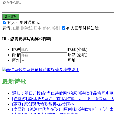
提交评论
有人回复时通知我
表情
加粗
删除线
居中
斜体
签到
有人回复时通知我
Hi，您需要填写昵称和邮箱！
昵称
昵称 (必填)
邮箱
邮箱 (必填)
网址
网址
最新诗歌
通知：即日起投稿“尚仁诗歌网”的原创诗歌作品将同步
[许雪纯] 原创现代诗词五首-忆堆雪、天上飞、街边草、
[萦洄] 原创现代诗歌赏析-热带雨林
[李雪祥（冰河时代鱼在飞）]原创现代诗歌赏析-《心与