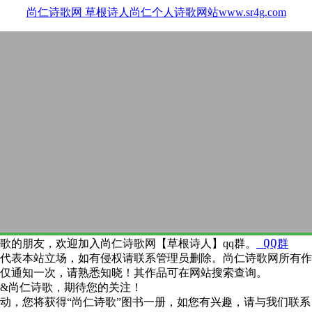
尚仁诗歌网
草根诗人尚仁个人诗歌网站www.sr4g.com
QQ群
歌的朋友，欢迎加入尚仁诗歌网【草根诗人】qq群。
代表本站立场，如有侵权请联系管理员删除。尚仁诗歌网所有作
仅通知一次，请熟悉知晓！其作品可在网站搜索查询。
&尚仁诗歌，期待您的关注！
动，您将获得“尚仁诗歌”图书一册，如您有兴趣，请与我们联