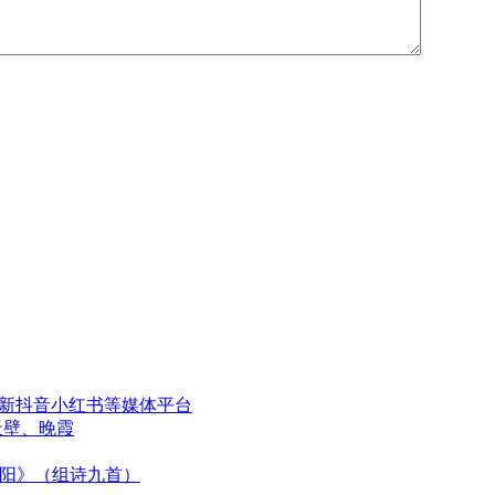
更新抖音小红书等媒体平台
天壁、晚霞
太阳》（组诗九首）