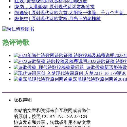
[山欢] 原创现代诗歌赏析-你往哪边走
[龙岗，大漠孤烟] 原创现代诗词赏析鉴赏
[祝逢安] 原创现代诗歌六首-太阳换一张脸、千万个声
[杨振中] 原创现代诗歌赏析-月光下的老槐树
热评诗歌
202
2022诗歌征稿 诗
诗歌
现代诗词原创-入梦
2017-10-17
9评论
秦嘉旭现代诗歌原创两首
2018
版权声明
本站的文章和资源来自互联网或者尚仁
的原创，按照 CC BY -NC -SA 3.0 CN
协议发布和共享，转载或引用本站文章