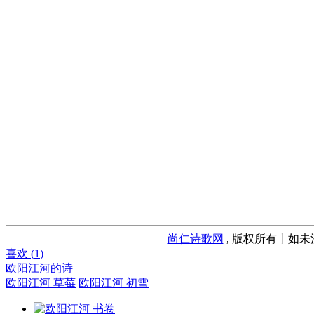
尚仁诗歌网
, 版权所有丨如未
喜欢 (
1
)
欧阳江河的诗
欧阳江河 草莓
欧阳江河 初雪