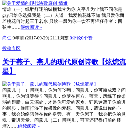
情难（一）纸醉灯迷的纵横我甘为你 入平凡为尘我不问你是
gay只给你选择我是（二）人道：我爱桃花殊不知 我只爱你面
若桃花何时起三千若水 只饮一瓢为你一饮不再轻狂作者：四
弦生……
继续阅读 »
尚仁
9年前 (2017-09-29)
2111浏览
0评论
0
个赞
投稿专区
关于燕子、燕儿的现代原创诗歌【炫烷流
星】
问燕儿（一）问燕儿，你为何飞翔，问燕儿，你可愿成双？问
燕儿，你为谁等待？问燕儿，你梦在何方。蓝天，历练了你柔
弱的翅膀，白云深处，才是你可爱的家乡。狂风迷离了你前进
的脚步，暴雨打湿了你极致的梦想。问燕儿，请说出你的心
事，我会始终陪伴在你的身旁。有一天你累了，我会把你的灵
魂，带进天堂。问燕儿（二）问燕儿，可否还记得门前的矮
墙?……
继续阅读 »