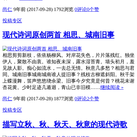
尚仁
9年前 (2017-09-28)
1792浏览
0评论
0
个赞
投稿专区
现代诗词原创两首 相思、城南旧事
相思剪剪新枝，依依杨柳风。对岸花失色，片片落残红。独坐
伊人，聚散不由衷。谁知夜未深，露水湿苔青。墙头初月，羞
见故人影。痴心如流水，一去总无情。秋意几多愁？相思与君
同。城南旧事城南城南谁人提旧事？残枝古柳遮斜阳。秋千架
上蝶漫舞，笛声悠悠绕余梁。旧事今夕究竟是何昔？桃花未谢
杏花黄。少时足迹几遁迴，青山已非旧模……
继续阅读 »
尚仁
9年前 (2017-09-28)
1877浏览
0评论
2
个赞
投稿专区
描写立秋、秋、秋天、秋意的现代诗歌