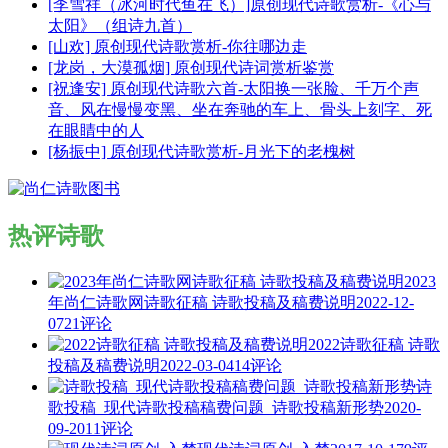
[李雪祥（冰河时代鱼在飞）]原创现代诗歌赏析-《心与
太阳》（组诗九首）
[山欢] 原创现代诗歌赏析-你往哪边走
[龙岗，大漠孤烟] 原创现代诗词赏析鉴赏
[祝逢安] 原创现代诗歌六首-太阳换一张脸、千万个声
音、风在慢慢变黑、坐在奔驰的车上、骨头上刻字、死
在眼睛中的人
[杨振中] 原创现代诗歌赏析-月光下的老槐树
热评诗歌
2023
年尚仁诗歌网诗歌征稿 诗歌投稿及稿费说明
2022-12-
07
21评论
2022诗歌征稿 诗歌
投稿及稿费说明
2022-03-04
14评论
诗
歌投稿_现代诗歌投稿稿费问题_诗歌投稿新形势
2020-
09-20
11评论