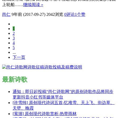
上轮船……
继续阅读 »
尚仁
9年前 (2017-09-27)
2042浏览
0评论
1
个赞
1
2
3
4
5
...
下一页
最新诗歌
通知：即日起投稿“尚仁诗歌网”的原创诗歌作品将同步
更新抖音小红书等媒体平台
[许雪纯] 原创现代诗词五首-忆堆雪、天上飞、街边草、
天壁、晚霞
[萦洄] 原创现代诗歌赏析-热带雨林