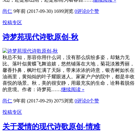
尚仁
9年前 (2017-09-30)
1699浏览
0评论
0
个赞
投稿专区
诗梦苑现代诗歌原创-秋
秋总不知，形容你用什么词，没有那么缤纷多姿，却魅力无
比。落叶似黄蝶飞舞追嬉，悠然铺落在大地，菊花淡雅秀丽，
馨香扑鼻，枫叶红满了天际，带来浓浓的诗意，银杏树如长在
油画里，黄灿灿的叶子耀眼迷人。家家户户的院中，都是丰收
喜悦的场景。秋，美的很安静，用最充实的生命，诠释着脱俗
的意境。作者：诗梦苑……
继续阅读 »
尚仁
9年前 (2017-09-29)
2075浏览
0评论
0
个赞
投稿专区
关于爱情的现代诗歌原创-情难