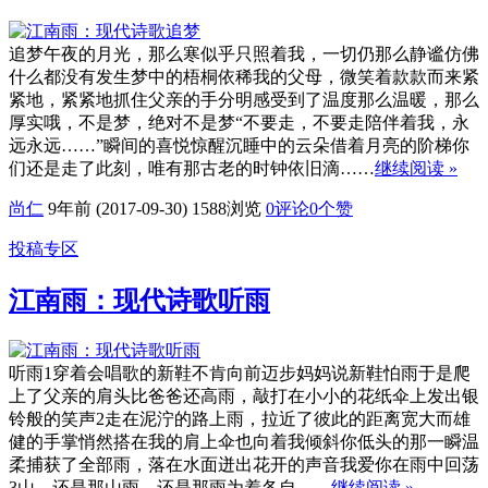
追梦午夜的月光，那么寒似乎只照着我，一切仍那么静谧仿佛
什么都没有发生梦中的梧桐依稀我的父母，微笑着款款而来紧
紧地，紧紧地抓住父亲的手分明感受到了温度那么温暖，那么
厚实哦，不是梦，绝对不是梦“不要走，不要走陪伴着我，永
远永远……”瞬间的喜悦惊醒沉睡中的云朵借着月亮的阶梯你
们还是走了此刻，唯有那古老的时钟依旧滴……
继续阅读 »
尚仁
9年前 (2017-09-30)
1588浏览
0评论
0
个赞
投稿专区
江南雨：现代诗歌听雨
听雨1穿着会唱歌的新鞋不肯向前迈步妈妈说新鞋怕雨于是爬
上了父亲的肩头比爸爸还高雨，敲打在小小的花纸伞上发出银
铃般的笑声2走在泥泞的路上雨，拉近了彼此的距离宽大而雄
健的手掌悄然搭在我的肩上伞也向着我倾斜你低头的那一瞬温
柔捕获了全部雨，落在水面迸出花开的声音我爱你在雨中回荡
3山，还是那山雨，还是那雨为着各自……
继续阅读 »