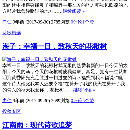
阳的途中相遇碰碰鼻子和嘴唇—那友爱的地方那秋风吹凉的地
方那片我曾经吻过的地方……
继续阅读 »
尚仁
9年前 (2017-09-30)
2785浏览
0评论
1
个赞
诗歌精选
海子：幸福一日，致秋天的花楸树
幸福一日—致秋天的花楸树我无限的热爱着新的一日今天的太
阳，今天的马，今天的花楸树使我健康、富足、拥有一生从黎
明到黄昏阳光充足胜过一切过去的诗幸福找到我幸福说: “瞧
这个诗人他比我本人还要幸福”在劈开了我的秋天在劈开了我
的骨头的秋天我爱你,，花楸树……
继续阅读 »
尚仁
9年前 (2017-09-30)
2689浏览
0评论
5
个赞
投稿专区
江南雨：现代诗歌追梦