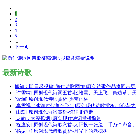
1
2
3
4
5
...
下一页
最新诗歌
通知：即日起投稿“尚仁诗歌网”的原创诗歌作品将同步
[许雪纯] 原创现代诗词五首-忆堆雪、天上飞、街边草、
[萦洄] 原创现代诗歌赏析-热带雨林
[李雪祥（冰河时代鱼在飞）]原创现代诗歌赏析-《心与
[山欢] 原创现代诗歌赏析-你往哪边走
[龙岗，大漠孤烟] 原创现代诗词赏析鉴赏
[祝逢安] 原创现代诗歌六首-太阳换一张脸、千万个声
[杨振中] 原创现代诗歌赏析-月光下的老槐树