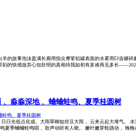
白羊的故事泡沫盈满长廊用指尖摩挲铝罐表面的水雾用臼齿碾碎
的快感放弃心知肚明的真相待我如初有多难再见多长——2025.
大雨 、淼淼深地 、蛐蛐蛙鸣、夏季桂圆树
 日日光低点化成。大雨翠柳如丝豆大雨， 云来云起大堆气。 
鸣夏季蛐蛐蛙鸣唱， 歌声动听有人晓。 嫩叶嫩芽蛙跳动， 晚