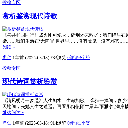
投稿专区
赏析鉴赏现代诗歌
《与共和国同行》战火刚刚熄灭，硝烟还未散尽；我们降生在
染……我们生活在‘无菌’的世界里……沒有魔鬼，沒有邪恶
阅读 »
尚仁
1年前 (2025-03-18)
733浏览
0评论
3
个赞
投稿专区
现代诗词赏析鉴赏
《清风明月一梦遥》人生如水，生命如歌 ，弹指一挥间，多少
天地间，去她人生之逍遥。再看那窗依陌生景,烟雨渺渺 ,满
继续阅读 »
尚仁
1年前 (2025-03-18)
914浏览
0评论
1
个赞