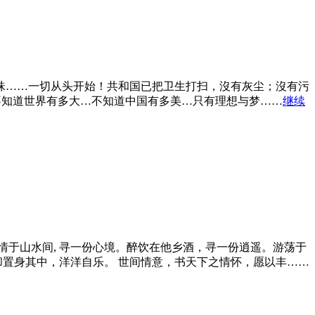
珠……一切从头开始！共和国已把卫生打扫，沒有灰尘；沒有污
不知道世界有多大…不知道中国有多美…只有理想与梦……
继续
于山水间, 寻一份心境。醉饮在他乡酒，寻一份逍遥。游荡于
却置身其中，洋洋自乐。 世间情意，书天下之情怀，愿以丰……