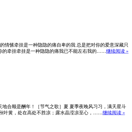
的情愫牵挂是一种隐隐的痛自卑的我 总是把对你的爱意深藏只
你的牵挂牵挂是一种隐隐的痛我已不能左右我的……
继续阅读 »
地合顺是酬年！［节气之歌］夏 夏季夜晚风习习，满天星斗
秋叶黄，处在高处不胜凉；露水晶滢凉至心，……
继续阅读 »