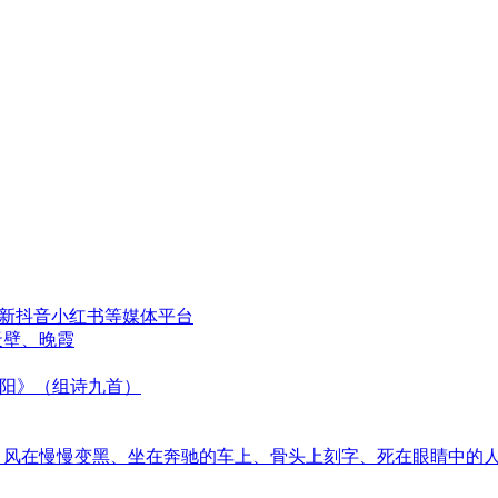
更新抖音小红书等媒体平台
天壁、晚霞
太阳》（组诗九首）
音、风在慢慢变黑、坐在奔驰的车上、骨头上刻字、死在眼睛中的