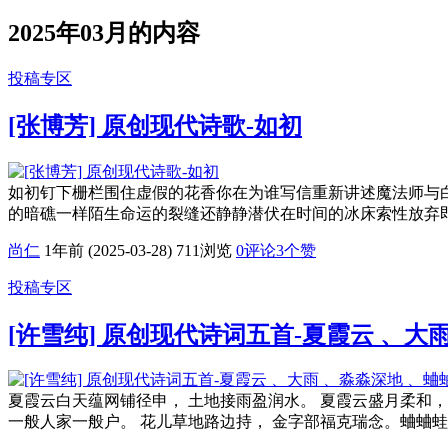
2025年03月的内容
投稿专区
[张博芳] 原创现代诗歌-如初
如初钉下栅栏围住虚假的花香你在为谁写信重新讲述魔法师与
的暗礁一样陌生命运的裂缝还静静潜伏在时间的冰床索性放弃即刻
尚仁
1年前 (2025-03-28)
711浏览
0评论
3
个赞
投稿专区
[许雪纯] 原创现代诗词五首-夏霞云 、
夏霞云白天蕴网铺径申， 土地接雨盈润水。 夏霞云盛月柔和，
一般人家一般户。 花儿草地路边持， 金字部福克瑞念。蛐蛐蛙