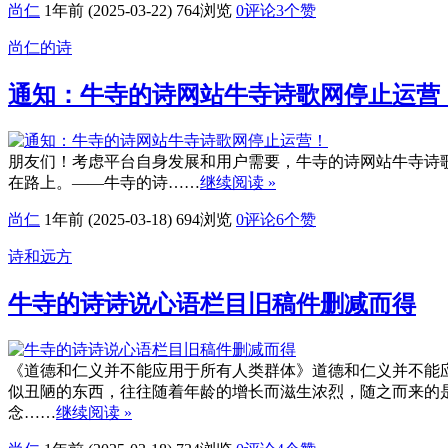
尚仁
1年前 (2025-03-22)
764浏览
0评论
3
个赞
尚仁的诗
通知：牛寺的诗网站牛寺诗歌网停止运营
朋友们！考虑平台自身发展和用户需要，牛寺的诗网站牛寺诗歌网n
在路上。——牛寺的诗……
继续阅读 »
尚仁
1年前 (2025-03-18)
694浏览
0评论
6
个赞
诗和远方
牛寺的诗诗说心语栏目旧稿件删减而得
《道德和仁义并不能应用于所有人类群体》道德和仁义并不能应
似丑陋的东西，往往随着年龄的增长而滋生浓烈，随之而来的
念……
继续阅读 »