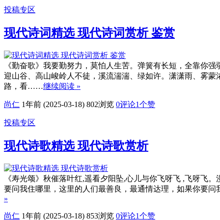
投稿专区
现代诗词精选 现代诗词赏析 鉴赏
《勤奋歌》我要勤努力，莫怕人生苦。弹簧有长短，全靠你强
迎山谷、高山峻岭人不徒，溪流湍湍、绿如许。潇潇雨、雾蒙
路，看……
继续阅读 »
尚仁
1年前 (2025-03-18)
802浏览
0评论
1
个赞
投稿专区
现代诗歌精选 现代诗歌赏析
《寿光颂》秋催落叶红,遥看夕阳坠,心儿与你飞呀飞 ,飞呀
要问我住哪里，这里的人们最善良，最通情达理，如果你要问
»
尚仁
1年前 (2025-03-18)
853浏览
0评论
1
个赞