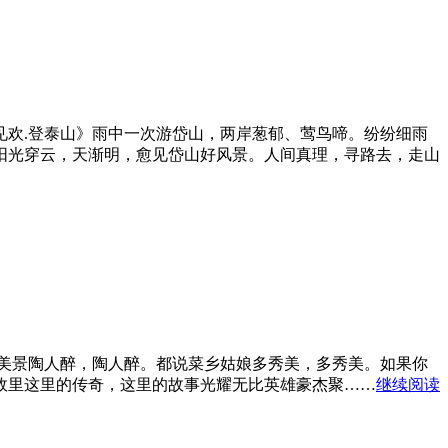
欢.登泰山》雨中一次游岱山，两岸葱郁、莺鸟啼。纷纷细雨
阳光穿云，天渐明，愈见岱山好风景。人间真理，寻路去，走山
的美景陶人醉，陶人醉。都说菜乡姑娘多秀美，多秀美。如果你
故里这里的传奇，这里的故事光耀无比英雄豪杰聚……
继续阅读