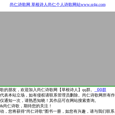
尚仁诗歌网
草根诗人尚仁个人诗歌网站www.sr4g.com
QQ群
歌的朋友，欢迎加入尚仁诗歌网【草根诗人】qq群。
代表本站立场，如有侵权请联系管理员删除。尚仁诗歌网所有作
仅通知一次，请熟悉知晓！其作品可在网站搜索查询。
&尚仁诗歌，期待您的关注！
动，您将获得“尚仁诗歌”图书一册，如您有兴趣，请与我们联