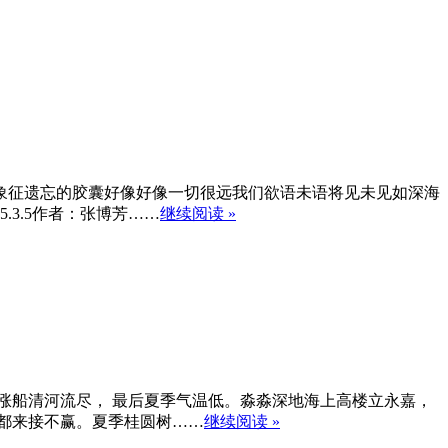
象征遗忘的胶囊好像好像一切很远我们欲语未语将见未见如深海
3.5作者：张博芳……
继续阅读 »
水涨船清河流尽， 最后夏季气温低。淼淼深地海上高楼立永嘉，
晚都来接不赢。夏季桂圆树……
继续阅读 »