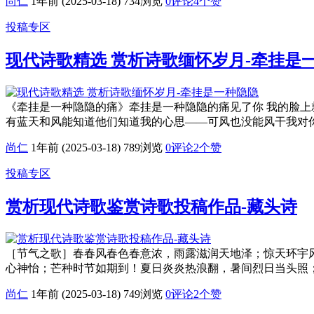
尚仁
1年前 (2025-03-18)
734浏览
0评论
4
个赞
投稿专区
现代诗歌精选 赏析诗歌缅怀岁月-牵挂是
《牵挂是一种隐隐的痛》牵挂是一种隐隐的痛见了你 我的脸上
有蓝天和风能知道他们知道我的心思——可风也没能风干我对
尚仁
1年前 (2025-03-18)
789浏览
0评论
2
个赞
投稿专区
赏析现代诗歌鉴赏诗歌投稿作品-藏头诗
［节气之歌］春春风春色春意浓，雨露滋润天地泽；惊天环宇
心神怡；芒种时节如期到！夏日炎炎热浪翻，暑间烈日当头照
尚仁
1年前 (2025-03-18)
749浏览
0评论
2
个赞