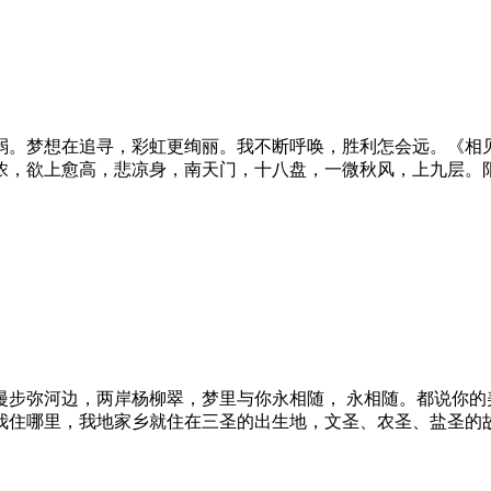
弱。梦想在追寻，彩虹更绚丽。我不断呼唤，胜利怎会远。《相见
浓，欲上愈高，悲凉身，南天门，十八盘，一微秋风，上九层。
飞。漫步弥河边，两岸杨柳翠，梦里与你永相随， 永相随。都说你
我住哪里，我地家乡就住在三圣的出生地，文圣、农圣、盐圣的