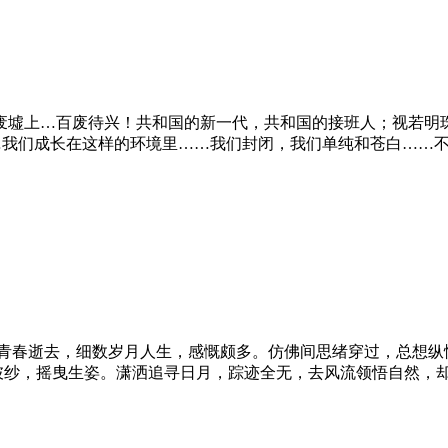
废墟上…百废待兴！共和国的新一代，共和国的接班人；视若明
……我们成长在这样的环境里……我们封闭，我们单纯和苍白……
青春逝去，细数岁月人生，感慨颇多。仿佛间思绪穿过，总想纵情
岸披纱，摇曳生姿。潇洒追寻日月，踪迹全无，去风流领悟自然，