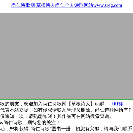
尚仁诗歌网
草根诗人尚仁个人诗歌网站www.sr4g.com
QQ群
歌的朋友，欢迎加入尚仁诗歌网【草根诗人】qq群。
代表本站立场，如有侵权请联系管理员删除。尚仁诗歌网所有作
仅通知一次，请熟悉知晓！其作品可在网站搜索查询。
&尚仁诗歌，期待您的关注！
动，您将获得“尚仁诗歌”图书一册，如您有兴趣，请与我们联