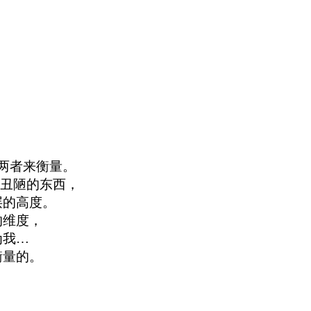
两者来衡量。
似丑陋的东西，
层的高度。
的维度，
为我…
衡量的。