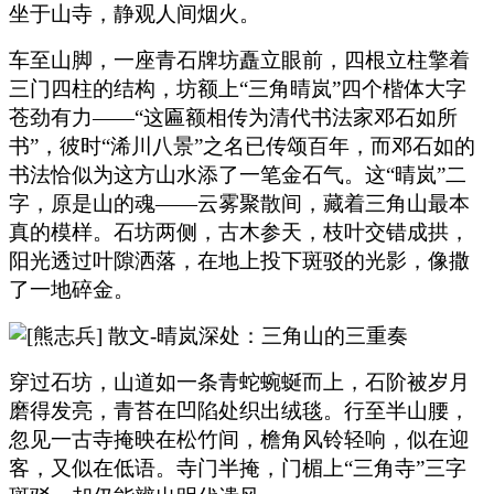
坐于山寺，静观人间烟火。
车至山脚，一座青石牌坊矗立眼前，四根立柱擎着
三门四柱的结构，坊额上“三角晴岚”四个楷体大字
苍劲有力——“这匾额相传为清代书法家邓石如所
书”，彼时“浠川八景”之名已传颂百年，而邓石如的
书法恰似为这方山水添了一笔金石气。这“晴岚”二
字，原是山的魂——云雾聚散间，藏着三角山最本
真的模样。石坊两侧，古木参天，枝叶交错成拱，
阳光透过叶隙洒落，在地上投下斑驳的光影，像撒
了一地碎金。
穿过石坊，山道如一条青蛇蜿蜒而上，石阶被岁月
磨得发亮，青苔在凹陷处织出绒毯。行至半山腰，
忽见一古寺掩映在松竹间，檐角风铃轻响，似在迎
客，又似在低语。寺门半掩，门楣上“三角寺”三字