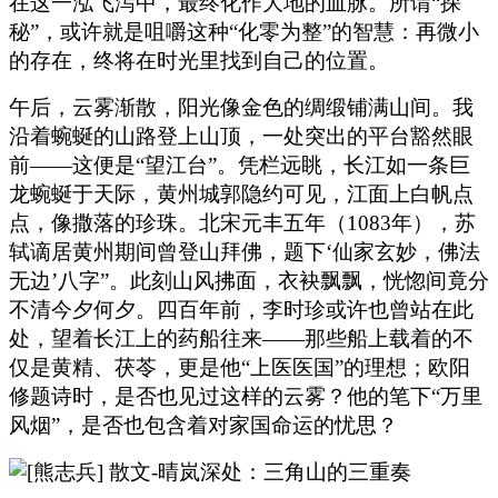
在这一泓飞泻中，最终化作大地的血脉。所谓“探
秘”，或许就是咀嚼这种“化零为整”的智慧：再微小
的存在，终将在时光里找到自己的位置。
午后，云雾渐散，阳光像金色的绸缎铺满山间。我
沿着蜿蜒的山路登上山顶，一处突出的平台豁然眼
前——这便是“望江台”。凭栏远眺，长江如一条巨
龙蜿蜒于天际，黄州城郭隐约可见，江面上白帆点
点，像撒落的珍珠。北宋元丰五年（1083年），苏
轼谪居黄州期间曾登山拜佛，题下‘仙家玄妙，佛法
无边’八字”。此刻山风拂面，衣袂飘飘，恍惚间竟分
不清今夕何夕。四百年前，李时珍或许也曾站在此
处，望着长江上的药船往来——那些船上载着的不
仅是黄精、茯苓，更是他“上医医国”的理想；欧阳
修题诗时，是否也见过这样的云雾？他的笔下“万里
风烟”，是否也包含着对家国命运的忧思？