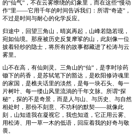
的“仙气”，不在云雾缭绕的幻象里，而在这些“慢动
作”里——它用千年的时间告诉我们：所谓“奇迹”，
不过是时间与耐心的化学反应。
归途中，回望三角山，晴岚再起，山峰若隐若现，
宛如仙境。那座被历史反复摩挲的山，此刻像一位
披着轻纱的隐士，将所有的故事都藏进了松涛与云
雾里。
山不在高，有仙则灵。三角山的“仙”，是李时珍药
锄下的药香，是苏轼笔下的豁达，是欧阳修诗魂里
的家国，是樵夫话里的淡然，是每一块石头、每一
片树叶、每一缕山风里流淌的千年文脉。所谓“探
秘”，探的不是奇景，而是人与山、与历史、与自然
相处时，那份不刻意、不功利的默契——就像此
刻，山知道我在凝视它，我也知道，它正用云雾、
用松涛、用一草一木的低语，回应着我的好奇与敬
畏。