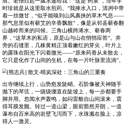
痕。老僧舀起一瓢水递给我：“这是‘药泉’，当年李
时珍就是从这里取水煎药。”我捧水入口，清冽中带
着一丝微甘，“似乎能嗅到山风裹挟的草木气息——
那气息里似有蕲艾的辛香飘散”，像是从邻县蕲春翻
山越岭而来的问候。三角山横跨浠水、蕲春两
界，“这草木的私语，原是山与山在悄悄应答”。井
旁的石缝里，几株黄精正顶着嫩红的芽尖，叶片上
的露珠在阳光下闪着微光——“原来药香从未散去，
它只是化作了山间的生机，在每一片叶脉里流淌”。
出寺继续上行，山势愈发陡峭。石阶像被天神随手
抛下的琴弦，一级级绷直在陡坡上，每一步都要手
脚并用。忽闻水声轰鸣，如闷雷般自山间滚来，震
得耳膜发颤。转过一道山梁，眼前豁然开朗，一道
瀑布自百米高的岩壁飞泻而下，水珠溅在脸上，凉
得人一激灵。