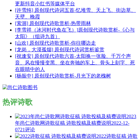
更新抖音小红书等媒体平台
[许雪纯] 原创现代诗词五首-忆堆雪、天上飞、街边草、
天壁、晚霞
[萦洄] 原创现代诗歌赏析-热带雨林
[李雪祥（冰河时代鱼在飞）]原创现代诗歌赏析-《心与
太阳》（组诗九首）
[山欢] 原创现代诗歌赏析-你往哪边走
[龙岗，大漠孤烟] 原创现代诗词赏析鉴赏
[祝逢安] 原创现代诗歌六首-太阳换一张脸、千万个声
音、风在慢慢变黑、坐在奔驰的车上、骨头上刻字、死
在眼睛中的人
[杨振中] 原创现代诗歌赏析-月光下的老槐树
热评诗歌
2023
年尚仁诗歌网诗歌征稿 诗歌投稿及稿费说明
2022-12-
07
21评论
2022诗歌征稿 诗歌