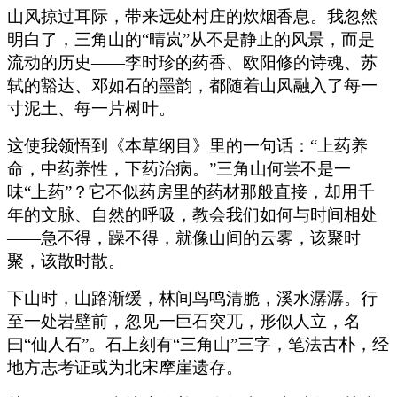
山风掠过耳际，带来远处村庄的炊烟香息。我忽然
明白了，三角山的“晴岚”从不是静止的风景，而是
流动的历史——李时珍的药香、欧阳修的诗魂、苏
轼的豁达、邓如石的墨韵，都随着山风融入了每一
寸泥土、每一片树叶。
这使我领悟到《本草纲目》里的一句话：“上药养
命，中药养性，下药治病。”三角山何尝不是一
味“上药”？它不似药房里的药材那般直接，却用千
年的文脉、自然的呼吸，教会我们如何与时间相处
——急不得，躁不得，就像山间的云雾，该聚时
聚，该散时散。
下山时，山路渐缓，林间鸟鸣清脆，溪水潺潺。行
至一处岩壁前，忽见一巨石突兀，形似人立，名
曰“仙人石”。石上刻有“三角山”三字，笔法古朴，经
地方志考证或为北宋摩崖遗存。