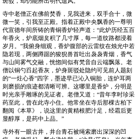
斑驳，却仍能辨出明代遗风。
寺中老僧正在佛前焚香，见我进来，双手合十，微
微一笑，引我至正殿。指着正殿中央飘香的一尊明
代宣德年间所铸的青铜香炉轻声道：“此炉历经五百
年香火，炉底烟炱积了几寸厚，每一道纹路都浸着
岁月。”我俯身细观，香炉腹部的云雷纹在烛光中若
隐若现，两侧蹲踞的狻猊兽首吐出袅袅青烟，香气
与山间雾气交融，恍惚间似有梵音自云端飘落。老
僧以铜勺舀起香灰，炉身斑驳处隐约可见前人题刻
的“一炷心香”四字，墨迹早已沁入铜胎，连炉耳两
则磨损的痕迹都清晰可辨。这哪里是香炉，分明是
时光亲手雕琢的见证者。老僧又道：“昔年李时珍采
药至此，曾在此寺小住。他常坐在寺后那棵古柏下
翻阅《本草》，说这里的黄精根肥汁足，经霜后更
显醇厚，是药中上品。”
寺外有一眼古井，井台青石被绳索磨出深深的凹