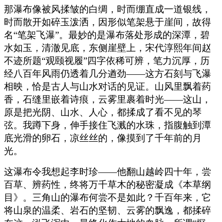
那瀑布像被风揉皱的白绸，时而绷直成一道银线，
时而散开如碎玉泼洒，因形似笔架悬于崖间，故得
名“笔架飞瀑”。最妙的是瀑布落处形成的深潭，碧
水如玉，清澈见底，东侧崖壁上，宋代淳熙年间赵
不迹所题“观颐视履”四字依稀可辨，笔力沉厚，历
经八百年风雨仍透着几分遒劲——这方石刻与飞瀑
相映，恰是古人与山水对话的见证。山风里飘着药
香，石缝里嵌着诗痕，云雾里裹着时光——这山，
原是把光阴、山水、人心，都揉成了看不见的琴
弦。我蹲下身，伸手接住飞溅的水珠，指腹触到潭
底光滑的卵石，凉丝丝的，像摸到了千年前的月
光。
这瀑布令我想起李时珍——他翻山越岭四十年，尝
百草、辨药性，终将万千草木的秘密凝成《本草纲
目》。三角山的瀑布何尝不是如此？千百年来，它
将山泉的温柔、岩石的坚韧、云雾的飘逸，都揉碎