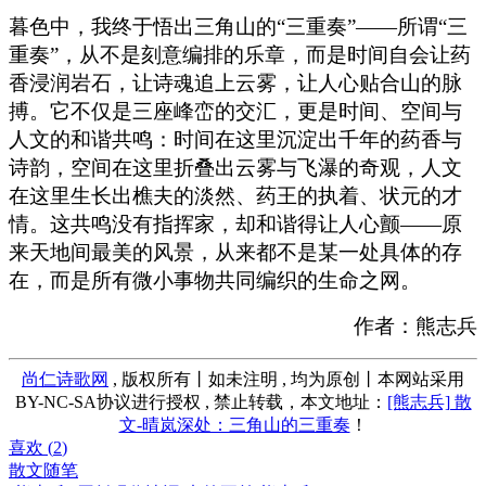
暮色中，我终于悟出三角山的“三重奏”——所谓“三
重奏”，从不是刻意编排的乐章，而是时间自会让药
香浸润岩石，让诗魂追上云雾，让人心贴合山的脉
搏。它不仅是三座峰峦的交汇，更是时间、空间与
人文的和谐共鸣：时间在这里沉淀出千年的药香与
诗韵，空间在这里折叠出云雾与飞瀑的奇观，人文
在这里生长出樵夫的淡然、药王的执着、状元的才
情。这共鸣没有指挥家，却和谐得让人心颤——原
来天地间最美的风景，从来都不是某一处具体的存
在，而是所有微小事物共同编织的生命之网。
作者：熊志兵
尚仁诗歌网
, 版权所有丨如未注明 , 均为原创丨本网站采用
BY-NC-SA协议进行授权 , 禁止转载，本文地址：
[熊志兵] 散
文-晴岚深处：三角山的三重奏
！
喜欢 (
2
)
散文随笔