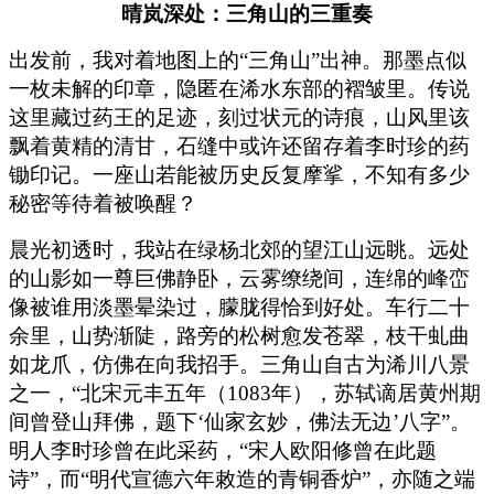
晴岚深处：三角山的三重奏
出发前，我对着地图上的“三角山”出神。那墨点似
一枚未解的印章，隐匿在浠水东部的褶皱里。传说
这里藏过药王的足迹，刻过状元的诗痕，山风里该
飘着黄精的清甘，石缝中或许还留存着李时珍的药
锄印记。一座山若能被历史反复摩挲，不知有多少
秘密等待着被唤醒？
晨光初透时，我站在绿杨北郊的望江山远眺。远处
的山影如一尊巨佛静卧，云雾缭绕间，连绵的峰峦
像被谁用淡墨晕染过，朦胧得恰到好处。车行二十
余里，山势渐陡，路旁的松树愈发苍翠，枝干虬曲
如龙爪，仿佛在向我招手。三角山自古为浠川八景
之一，“北宋元丰五年（1083年），苏轼谪居黄州期
间曾登山拜佛，题下‘仙家玄妙，佛法无边’八字”。
明人李时珍曾在此采药，“宋人欧阳修曾在此题
诗”，而“明代宣德六年敕造的青铜香炉”，亦随之端