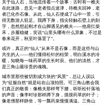
关于仙人石，当地流传着一个故事：古时有一樵夫
在此迷路，忽见一老者指点迷津，待樵夫回神，老
者已化作石像。从此，仙人石便成了山中一景，引
得无数游人驻足。我蹲下身，指尖轻触石壁上的刻
字，忽然想起刚才在山脚遇见的樵夫——他肩扛柴
禾，步履稳健，笑说“山里头哪有什么异象，不过是
春来花开，秋至叶落罢了”。
或许，真正的“仙人”从来不是石像，而是这些与山
共生的人——他们懂得松针的枯荣，明白溪水的冷
暖，知晓每一味药草的生长时辰。他们的淡然，才
是三角山最珍贵的魂魄。
城市里那些被切割成方块的“风景”，总让人误以
为“征服自然”就是站在山顶拍照。可三角山教会我
们真正的敬畏：像樵夫那样弯下腰，听听松针落地
的声音；像李时珍那样蹲下身，摸摸药草的叶子；
像老僧那样静坐，等一瓢药泉慢慢满溢。三角山