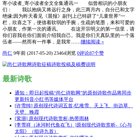
寄小读者_寄小读者全文全集通讯一 似曾相识的小朋友
们： 我以抱病又将远行之身，此三两月内，自分已和文字
绝缘;因为昨天看见《晨报》副刊上已特辟了“儿童世界”一
栏，欣喜之下，便借着软弱的手腕，生疏的笔墨，来和可爱的
小朋友，作第一次的通讯。 在这开宗明义的第一信里，请
你们容我在你们面前介绍我自己。我是你们天真队里的一个落
伍者——然而有一件事，是我常……
继续阅读 »
尚仁
9年前 (2017-05-20)
23464浏览
0评论
87
个赞
最新诗歌
通知：即日起投稿“尚仁诗歌网”的原创诗歌作品将同步
更新抖音小红书等媒体平台
[许雪纯] 原创现代诗词五首-忆堆雪、天上飞、街边草、
天壁、晚霞
[萦洄] 原创现代诗歌赏析-热带雨林
[李雪祥（冰河时代鱼在飞）]原创现代诗歌赏析-《心与
太阳》（组诗九首）