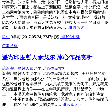
号早晨。我照常上学，走到校门口，忽然抬起头来，看见门楣
和两旁的门框上，都挂上了新匾额；黑板金字，十分辉煌，板
上都用黄纸蒙著，隐隐约约的可以看出中央的横额是写的“燕
京大学”；两旁的直匾，是英汉各一的“女校文理科”。我忽然
忆起今天便是我们燕京大学男女校，联欢大会开会的日期，我
们对于这匾额，实在有无限的喜乐……
继续阅读 »
尚仁
9年前 (2017-05-24)
2347浏览
1评论
3
个赞
诗歌赏析
遥寄印度哲人泰戈尔-冰心作品赏析
遥寄印度哲人泰戈尔全-冰心作品精选泰戈尔！美丽庄严的泰
戈尔！当我越过“无限之生”的一条界线——生——的时候，你
也已经越过了这条界线，为人类放了无限的光明了。只是我竟
不知道世界上有你——在去年秋风萧瑟、月明星稀的一个晚
上，一本书无意中将你介绍给我，我读完了你的传略和诗文
——心中不作别想，只深深的觉得澄澈……凄美。你的极端信
仰——你的“宇宙和个人的灵中……
继续阅读 »