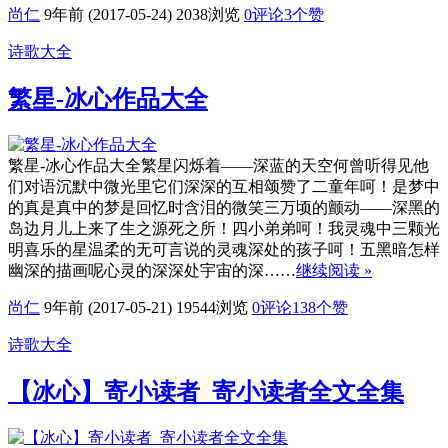
尚仁
9年前 (2017-05-24)
2038浏览
0评论
3
个赞
诗歌大全
繁星-冰心作品大全
繁星-冰心作品大全繁星闪烁着——深蓝的天空何曾听得见他
们对语沉默中微光里它们深深的互相颂赞了二童年呵！是梦中
的真是真中的梦是回忆时含泪的微笑三万顷的颤动——深黑的
岛边月儿上来了生之源死之所！四小弟弟呵！我灵魂中三颗光
明喜乐的星温柔的无可言说的灵魂深处的孩子呵！五黑暗怎样
幽深的描画呢心灵的深深处宇宙的深……
继续阅读 »
尚仁
9年前 (2017-05-21)
19544浏览
0评论
138
个赞
诗歌大全
【冰心】寄小读者_寄小读者全文全集