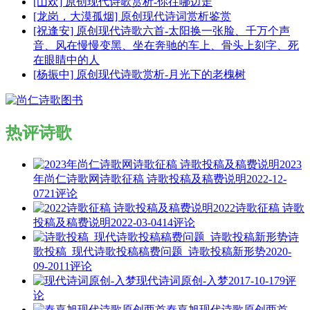
[山欢] 原创现代诗歌赏析-你往哪边走
[龙岗，大漠孤烟] 原创现代诗词赏析鉴赏
[祝逢安] 原创现代诗歌六首-太阳换一张脸、千万个声
音、风在慢慢变黑、坐在奔驰的车上、骨头上刻字、死
在眼睛中的人
[杨振中] 原创现代诗歌赏析-月光下的老槐树
热评诗歌
2023
年尚仁诗歌网诗歌征稿 诗歌投稿及稿费说明
2022-12-
07
21评论
2022诗歌征稿 诗歌
投稿及稿费说明
2022-03-04
14评论
诗
歌投稿_现代诗歌投稿稿费问题_诗歌投稿新形势
2020-
09-20
11评论
现代诗词原创-入梦
2017-10-17
9评
论
秦嘉旭现代诗歌原创两首