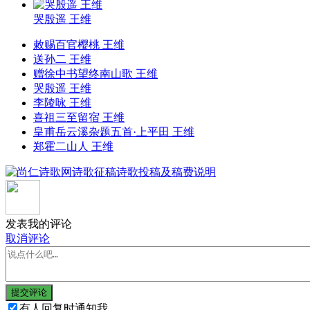
哭殷遥 王维
敕赐百官樱桃 王维
送孙二 王维
赠徐中书望终南山歌 王维
哭殷遥 王维
李陵咏 王维
喜祖三至留宿 王维
皇甫岳云溪杂题五首·上平田 王维
郑霍二山人 王维
发表我的评论
取消评论
提交评论
有人回复时通知我