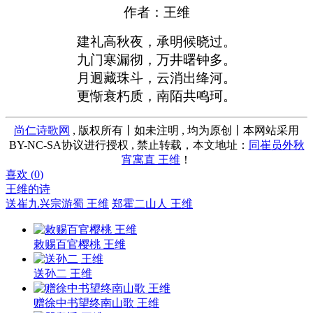
作者：王维
建礼高秋夜，承明候晓过。
九门寒漏彻，万井曙钟多。
月迥藏珠斗，云消出绛河。
更惭衰朽质，南陌共鸣珂。
尚仁诗歌网
, 版权所有丨如未注明 , 均为原创丨本网站采用
BY-NC-SA协议进行授权 , 禁止转载，本文地址：
同崔员外秋
宵寓直 王维
！
喜欢 (
0
)
王维的诗
送崔九兴宗游蜀 王维
郑霍二山人 王维
敕赐百官樱桃 王维
送孙二 王维
赠徐中书望终南山歌 王维