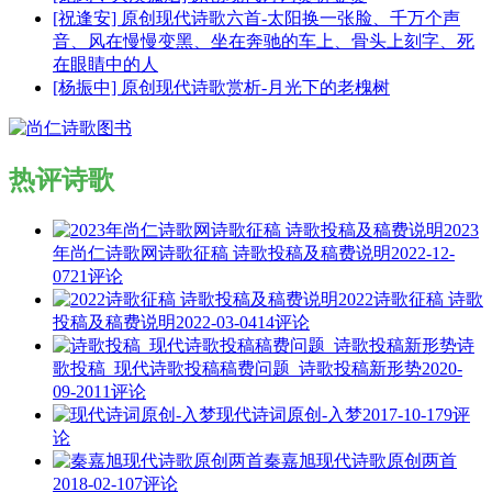
[祝逢安] 原创现代诗歌六首-太阳换一张脸、千万个声
音、风在慢慢变黑、坐在奔驰的车上、骨头上刻字、死
在眼睛中的人
[杨振中] 原创现代诗歌赏析-月光下的老槐树
热评诗歌
2023
年尚仁诗歌网诗歌征稿 诗歌投稿及稿费说明
2022-12-
07
21评论
2022诗歌征稿 诗歌
投稿及稿费说明
2022-03-04
14评论
诗
歌投稿_现代诗歌投稿稿费问题_诗歌投稿新形势
2020-
09-20
11评论
现代诗词原创-入梦
2017-10-17
9评
论
秦嘉旭现代诗歌原创两首
2018-02-10
7评论