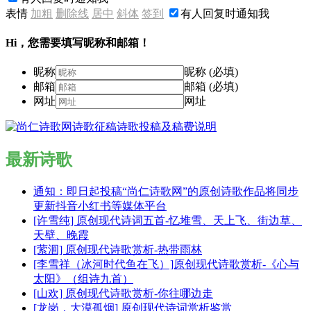
表情
加粗
删除线
居中
斜体
签到
有人回复时通知我
Hi，您需要填写昵称和邮箱！
昵称
昵称 (必填)
邮箱
邮箱 (必填)
网址
网址
最新诗歌
通知：即日起投稿“尚仁诗歌网”的原创诗歌作品将同步
更新抖音小红书等媒体平台
[许雪纯] 原创现代诗词五首-忆堆雪、天上飞、街边草、
天壁、晚霞
[萦洄] 原创现代诗歌赏析-热带雨林
[李雪祥（冰河时代鱼在飞）]原创现代诗歌赏析-《心与
太阳》（组诗九首）
[山欢] 原创现代诗歌赏析-你往哪边走
[龙岗，大漠孤烟] 原创现代诗词赏析鉴赏