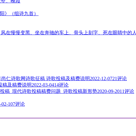
天壁、晚霞
太阳》（组诗九首）
音、风在慢慢变黑、坐在奔驰的车上、骨头上刻字、死在眼睛中的
3年尚仁诗歌网诗歌征稿 诗歌投稿及稿费说明
2022-12-07
21评论
歌投稿及稿费说明
2022-03-04
14评论
投稿_现代诗歌投稿稿费问题_诗歌投稿新形势
2020-09-20
11评论
-02-10
7评论