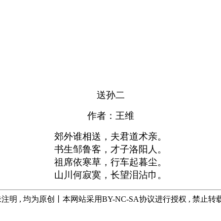
送孙二
作者：王维
郊外谁相送，夫君道术亲。
书生邹鲁客，才子洛阳人。
祖席依寒草，行车起暮尘。
山川何寂寞，长望泪沾巾。
注明 , 均为原创丨本网站采用BY-NC-SA协议进行授权 , 禁止