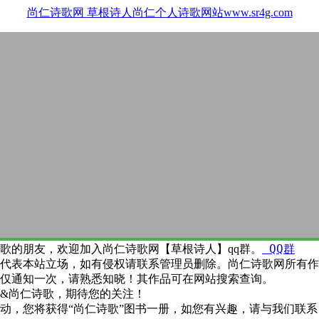
尚仁诗歌网
草根诗人尚仁个人诗歌网站www.sr4g.com
QQ群
歌的朋友，欢迎加入尚仁诗歌网【草根诗人】qq群。
代表本站立场，如有侵权请联系管理员删除。尚仁诗歌网所有作
仅通知一次，请熟悉知晓！其作品可在网站搜索查询。
&尚仁诗歌，期待您的关注！
动，您将获得“尚仁诗歌”图书一册，如您有兴趣，请与我们联