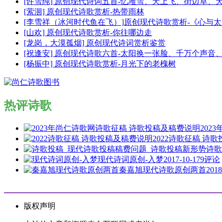
[许雪纯] 原创现代诗词五首-忆堆雪、天上飞、街边草、
[萦洄] 原创现代诗歌赏析-热带雨林
[李雪祥（冰河时代鱼在飞）]原创现代诗歌赏析-《心与
[山欢] 原创现代诗歌赏析-你往哪边走
[龙岗，大漠孤烟] 原创现代诗词赏析鉴赏
[祝逢安] 原创现代诗歌六首-太阳换一张脸、千万个声
[杨振中] 原创现代诗歌赏析-月光下的老槐树
热评诗歌
202
2022诗歌征稿 诗
诗歌
现代诗词原创-入梦
2017-10-17
9评论
秦嘉旭现代诗歌原创两首
2018
版权声明