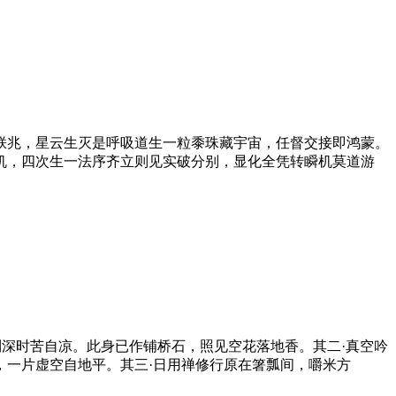
朕兆，星云生灭是呼吸道生一粒黍珠藏宇宙，任督交接即鸿蒙。
机，四次生一法序齐立则见实破分别，显化全凭转瞬机莫道游
到深时苦自凉。此身已作铺桥石，照见空花落地香。其二·真空吟
，一片虚空自地平。其三·日用禅修行原在箸瓢间，嚼米方