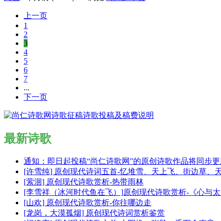
上一页
1
2
3
4
5
6
7
...
下一页
最新诗歌
通知：即日起投稿“尚仁诗歌网”的原创诗歌作品将同步
[许雪纯] 原创现代诗词五首-忆堆雪、天上飞、街边草、
[萦洄] 原创现代诗歌赏析-热带雨林
[李雪祥（冰河时代鱼在飞）]原创现代诗歌赏析-《心与
[山欢] 原创现代诗歌赏析-你往哪边走
[龙岗，大漠孤烟] 原创现代诗词赏析鉴赏