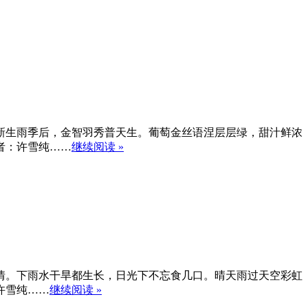
新生雨季后，金智羽秀普天生。葡萄金丝语涅层层绿，甜汁鲜浓
者：许雪纯……
继续阅读 »
情。下雨水干旱都生长，日光下不忘食几口。晴天雨过天空彩虹
许雪纯……
继续阅读 »