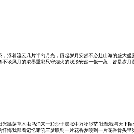
茶，浮着流云几片半勺月光，舀起岁月安然不必赴山海的盛大盛
弯不谈风月的浓墨重彩只守烟火的浅淡安然一饭一蔬，皆是岁月
阳光跳荡草木虫鸟涌来一粒沙子膨胀中万物渺茫 壮哉我与天下陌
的忏悔我跟着记忆嘶吼三梦嗅到一片花香梦嗅到一片花香骨头里