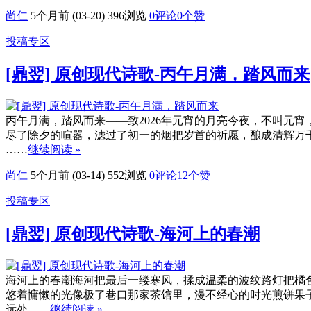
尚仁
5个月前 (03-20)
396浏览
0评论
0
个赞
投稿专区
[鼎翌] 原创现代诗歌-丙午月满，踏风而来
丙午月满，踏风而来——致2026年元宵的月亮今夜，不叫元
尽了除夕的喧嚣，滤过了初一的烟把岁首的祈愿，酿成清辉万
……
继续阅读 »
尚仁
5个月前 (03-14)
552浏览
0评论
12
个赞
投稿专区
[鼎翌] 原创现代诗歌-海河上的春潮
海河上的春潮海河把最后一缕寒风，揉成温柔的波纹路灯把橘
悠着慵懒的光像极了巷口那家茶馆里，漫不经心的时光煎饼果
远处……
继续阅读 »