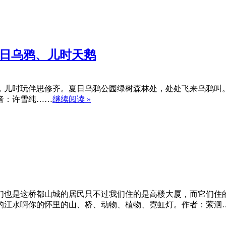
夏日乌鸦、儿时天鹅
，儿时玩伴思修齐。夏日乌鸦公园绿树森林处，处处飞来乌鸦叫
者：许雪纯……
继续阅读 »
们也是这桥都山城的居民只不过我们住的是高楼大厦，而它们住
的江水啊你的怀里的山、桥、动物、植物、霓虹灯。作者：萦洄