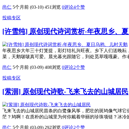
尚仁
5个月前 (03-10)
451浏览
0评论
4
个赞
投稿专区
[许雪纯] 原创现代诗词赏析-年夜思乡、
年夜思乡大年三十灯笼提，彩灯结礼兴旺夜。乡下人们送晚耘
菜，天鹅啵啵真可爱。晨光暮光跟随它，到处觅草嘎嘎豪。作
尚仁
5个月前 (03-09)
408浏览
0评论
2
个赞
投稿专区
[萦洄] 原创现代诗歌-飞来飞去的山城居民
飞来飞去的山城居民苗条的白鹭像风筝，肥壮的斑鸠像气球它
茫？鸠啊！在质朴的山城里为何你戴着华丽的珍珠项链？冰冷
尚仁
5个月前 (03-09)
292浏览
0评论
2
个赞