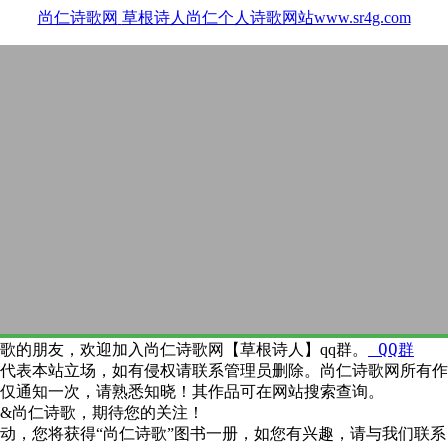
尚仁诗歌网
草根诗人尚仁个人诗歌网站www.sr4g.com
QQ群
歌的朋友，欢迎加入尚仁诗歌网【草根诗人】qq群。
代表本站立场，如有侵权请联系管理员删除。尚仁诗歌网所有作
仅通知一次，请熟悉知晓！其作品可在网站搜索查询。
&尚仁诗歌，期待您的关注！
动，您将获得“尚仁诗歌”图书一册，如您有兴趣，请与我们联