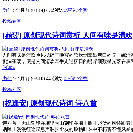
尚仁
5个月前 (03-14)
470浏览
0评论
7
个赞
投稿专区
[鼎翌] 原创现代诗词赏析-人间有味是清欢
人间有味是清欢晚风揉碎了晚霞的软炊烟牵出巷口的暖一碗清
粥温茶暖，便是人间清欢牵手走过落日的堤岸细数星光落在眉
阅读 »
尚仁
5个月前 (03-10)
445浏览
0评论
7
个赞
投稿专区
[祝逢安] 原创现代诗词-诗八首
诗八首一大山刻印在脑里大山刻印在脑里掀开起伏的胸怀跟着
话踏上漫漫征途叹息声装扮尘灰的脸枯叶丛中不朽听不懂风暴