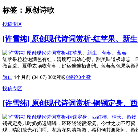
标签：原创诗歌
投稿专区
[许雪纯] 原创现代诗词赏析-红苹果、新
红苹果粒粒饱满色有红，清脆可口幼心得。甜美味道极难忘，
微言蓑。夏季农场收葡萄，好运连连栖含韵。蓝莓蓝色果实微
尚仁
4个月前 (04-07)
300浏览
0评论
0
个赞
投稿专区
[许雪纯] 原创现代诗词赏析-铜镯定身、
铜镯定身儿时奶奶递铜镯，环环绕绕很深沉。今世之功不可摇
现，晴朗放光好润呵。花落花絮清新媚，嫣和倾其渡阳间。微