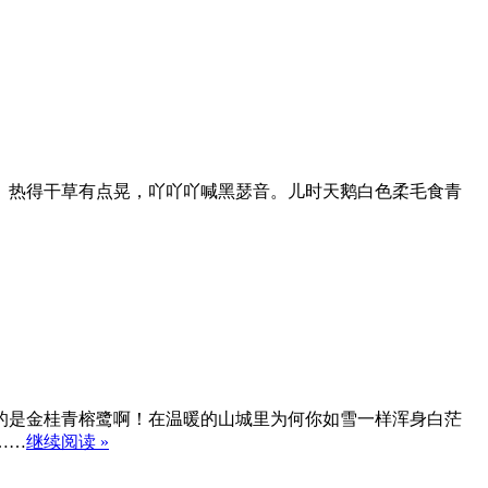
。热得干草有点晃，吖吖吖喊黑瑟音。儿时天鹅白色柔毛食青
的是金桂青榕鹭啊！在温暖的山城里为何你如雪一样浑身白茫
……
继续阅读 »