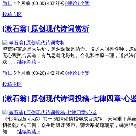
尚仁
4个月前 (03-30)
433浏览
0评论
1
个赞
投稿专区
[漱石翁] 原创现代诗词赏析
鸿荒宇宙原是大洪炉，黑洞深深是药壶。投尽人间兽性种，炼
无心观照合真道，有气息凝化彩虹。合化和生原一理，道然法
戏……
继续阅读 »
尚仁
5个月前 (03-20)
442浏览
0评论
1
个赞
投稿专区
[漱石翁] 原创现代诗词投稿-七律四章·心
《七律四章·心鉴》其一·炼情偈情核熔成百炼钢，天河垂下藕
切换乾坤转玉衡，众生呼吸即我声。狮齿寒凝琉璃案，蝉翼轻
知……
继续阅读 »