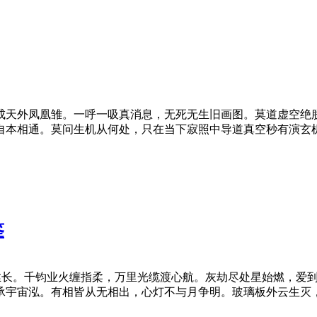
成天外凤凰雏。一呼一吸真消息，无死无生旧画图。莫道虚空绝
自本相通。莫问生机从何处，只在当下寂照中导道真空秒有演玄
鉴
丝长。千钧业火缠指柔，万里光缆渡心航。灰劫尽处星始燃，爱
承宇宙泓。有相皆从无相出，心灯不与月争明。玻璃板外云生灭