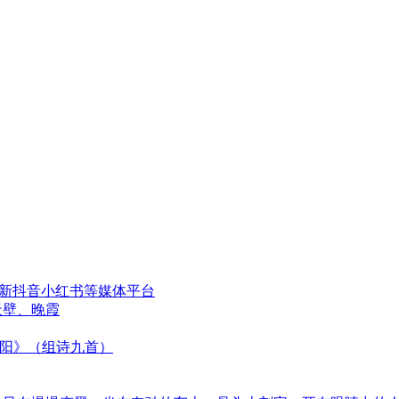
更新抖音小红书等媒体平台
天壁、晚霞
太阳》（组诗九首）