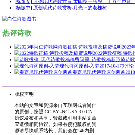
[祝逢安] 原创现代诗歌六首-太阳换一张脸、千万个声
[杨振中] 原创现代诗歌赏析-月光下的老槐树
热评诗歌
202
2022诗歌征稿 诗
诗歌
现代诗词原创-入梦
2017-10-17
9评论
秦嘉旭现代诗歌原创两首
2018
版权声明
本站的文章和资源来自互联网或者尚仁
的原创，按照 CC BY -NC -SA 3.0 CN
协议发布和共享，转载或引用本站文章
应遵循相同协议。如果有侵犯版权的资
源请尽快联系站长，我们会在24h内删