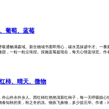
生、葡萄、蓝莓
呼吸通畅满森域。新生物域书斋即用心，碳水觅抹谚中才。一番
微甜，一粒一粒尘埃捏。採施蓝莓趁现在，每天心情蓝绿宏。作
西红柿、晴天、微物
，外山外水外乡人。西红柿红艳艳清新红柿子，每一天呼吸靚心
物春知秋的美，秋之冬的冻。物执飞换物，多少掂元华。作者：