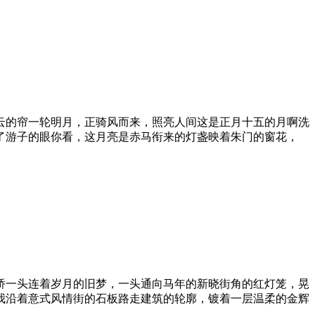
薄云的帘一轮明月，正骑风而来，照亮人间这是正月十五的月啊洗
了游子的眼你看，这月亮是赤马衔来的灯盏映着朱门的窗花，
桥一头连着岁月的旧梦，一头通向马年的新晓街角的红灯笼，晃
我沿着意式风情街的石板路走建筑的轮廓，镀着一层温柔的金辉