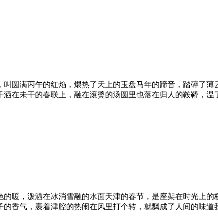
宵，叫圆满丙午的红焰，煨热了天上的玉盘马年的蹄音，踏碎了
千洒在未干的春联上，融在滚烫的汤圆里也落在归人的鞍鞯，温
色的暖，泼洒在冰消雪融的水面天津的春节，是座架在时光上的
子的香气，裹着津腔的热闹在风里打个转，就飘成了人间的味道