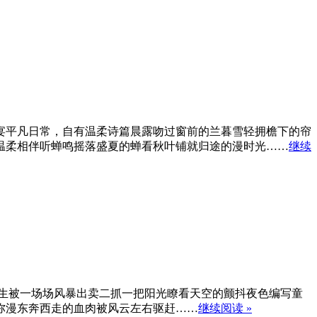
宴平凡日常，自有温柔诗篇晨露吻过窗前的兰暮雪轻拥檐下的帘
温柔相伴听蝉鸣摇落盛夏的蝉看秋叶铺就归途的漫时光……
继续
生被一场场风暴出卖二抓一把阳光瞭看天空的颤抖夜色编写童
弥漫东奔西走的血肉被风云左右驱赶……
继续阅读 »