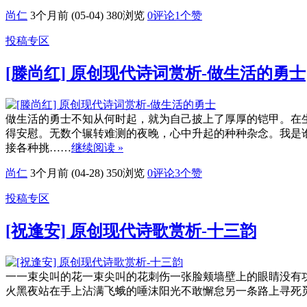
尚仁
3个月前 (05-04)
380浏览
0评论
1
个赞
投稿专区
[滕尚红] 原创现代诗词赏析-做生活的勇士
做生活的勇士不知从何时起，就为自己披上了厚厚的铠甲。在
得安慰。无数个辗转难测的夜晚，心中升起的种种杂念。我是
接各种挑……
继续阅读 »
尚仁
3个月前 (04-28)
350浏览
0评论
3
个赞
投稿专区
[祝逢安] 原创现代诗歌赏析-十三韵
一一束尖叫的花一束尖叫的花刺伤一张脸颊墙壁上的眼睛没有
火黑夜站在手上沾满飞蛾的唾沫阳光不敢懈怠另一条路上寻死