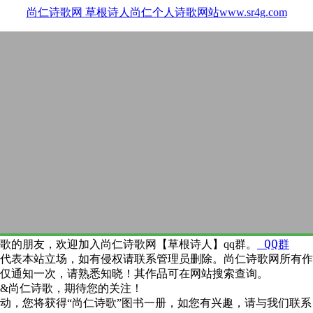
尚仁诗歌网
草根诗人尚仁个人诗歌网站www.sr4g.com
QQ群
歌的朋友，欢迎加入尚仁诗歌网【草根诗人】qq群。
代表本站立场，如有侵权请联系管理员删除。尚仁诗歌网所有作
仅通知一次，请熟悉知晓！其作品可在网站搜索查询。
&尚仁诗歌，期待您的关注！
动，您将获得“尚仁诗歌”图书一册，如您有兴趣，请与我们联