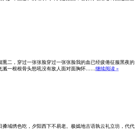
烟熏二，穿过一张张脸穿过一张张脸我的血已经疲倦征服黑夜的
飞溅一根根骨头怒吼没有敌人面对面胸怀……
继续阅读 »
日搡域绣色吃，夕阳西下不易老。极嫣地古语孰云礼立坊，代代