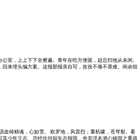
办公室，上上下下全擦遍。青年在吃方便面，赵总扫地从未闲。
，回来埋头编方案。这报那报亲自写，孜孜不倦不畏难。闲余组
沥血铸精魂，心如雪。 欧罗地，风雷烈；重机啸，苍穹裂。看
写其少年立志、历经坎坷却矢志报国，舍弃浮名潜心铸国之重器