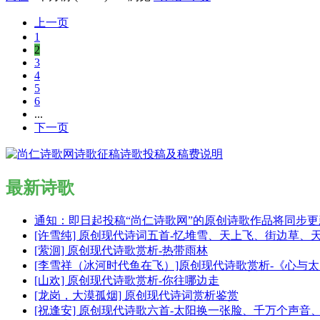
上一页
1
2
3
4
5
6
...
下一页
最新诗歌
通知：即日起投稿“尚仁诗歌网”的原创诗歌作品将同步
[许雪纯] 原创现代诗词五首-忆堆雪、天上飞、街边草、
[萦洄] 原创现代诗歌赏析-热带雨林
[李雪祥（冰河时代鱼在飞）]原创现代诗歌赏析-《心与
[山欢] 原创现代诗歌赏析-你往哪边走
[龙岗，大漠孤烟] 原创现代诗词赏析鉴赏
[祝逢安] 原创现代诗歌六首-太阳换一张脸、千万个声