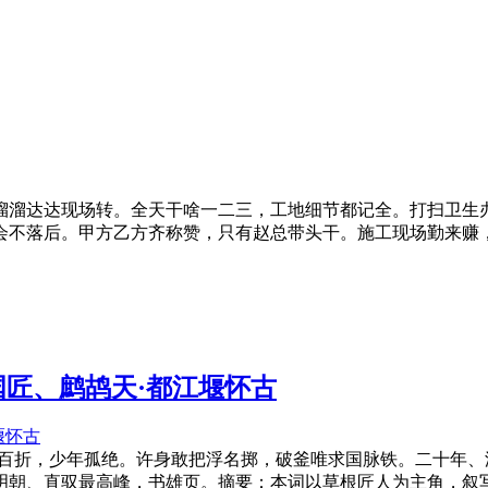
溜溜达达现场转。全天干啥一二三，工地细节都记全。打扫卫生
会不落后。甲方乙方齐称赞，只有赵总带头干。施工现场勤来赚
根国匠、鹧鸪天·都江堰怀古
途百折，少年孤绝。许身敢把浮名掷，破釜唯求国脉铁。二十年、
明朝、直驭最高峰，书雄页。摘要：本词以草根匠人为主角，叙