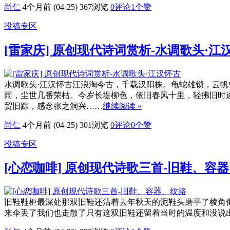
尚仁
4个月前 (04-25)
367浏览
0评论
1
个赞
投稿专区
[雷家庆] 原创现代诗词赏析-水调歌头·江
水调歌头·江汉怀古江浪淘今古，千载汉阳株。龟蛇雄锁，云
雨，尘世几番荣枯。今岁长堤柳色，依旧春风十里，轻拂旧时
贸旧踪，感念张之洞兴……
继续阅读 »
尚仁
4个月前 (04-25)
301浏览
0评论
0
个赞
投稿专区
[心恋咖啡] 原创现代诗歌三首-旧鞋、容
旧鞋鞋柜最深处那双旧鞋还沾着去年秋天的泥鞋头磨平了棱角
来伞丢了我们也走散了只有这双旧鞋还留着当时的温度和没说