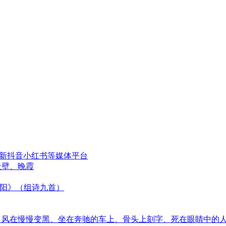
更新抖音小红书等媒体平台
天壁、晚霞
太阳》（组诗九首）
音、风在慢慢变黑、坐在奔驰的车上、骨头上刻字、死在眼睛中的