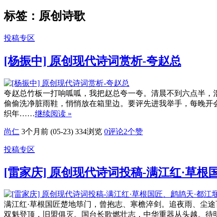
标签：原创诗歌
投稿专区
[杨振中] 原创现代诗词赏析-夸赵总
夸赵总竹板一打响呱呱，我把赵总夸一夸。清晨不到六点半，
偷偷洗净脏雨鞋，悄悄放在箱里边。要评先进我举手，每晚开
织年……
继续阅读 »
尚仁
3个月前 (05-23)
334浏览
0评论
2
个赞
投稿专区
[雷家庆] 原创现代诗词投稿-满江红·草
满江红·草根国匠楚地筚门，曾抱志、寒檐淬剑。追夜雨、尘
双魁登顶，旧盟俱灭。国台长歌燃壮志，中华重器从头越。待