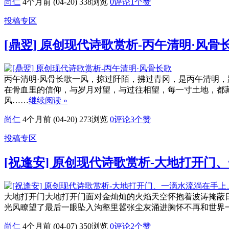
尚仁
4个月前 (04-20)
338浏览
0评论
1
个赞
投稿专区
[鼎翌] 原创现代诗歌赏析-丙午清明·风骨
丙午清明·风骨长歌一风，掠过阡陌，拂过青冈，是丙午清明
在骨血里的信仰，与岁月对望，与过往相望，每一寸土地，都
风……
继续阅读 »
尚仁
4个月前 (04-20)
273浏览
0评论
3
个赞
投稿专区
[祝逢安] 原创现代诗歌赏析-大地打开
大地打开门大地打开门面对金灿灿的火焰天空怀抱着波涛掩蔽
光风瞭望了最后一眼坠入沟壑里嚣张尘灰涌进胸怀不再和世界
尚仁
4个月前 (04-07)
350浏览
0评论
2
个赞