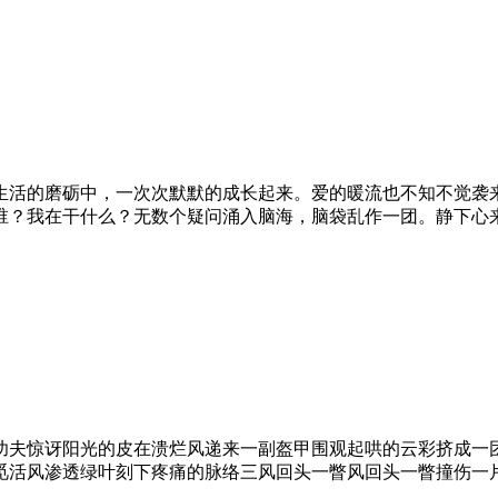
生活的磨砺中，一次次默默的成长起来。爱的暖流也不知不觉袭
谁？我在干什么？无数个疑问涌入脑海，脑袋乱作一团。静下心
功夫惊讶阳光的皮在溃烂风递来一副盔甲围观起哄的云彩挤成一
觅活风渗透绿叶刻下疼痛的脉络三风回头一瞥风回头一瞥撞伤一