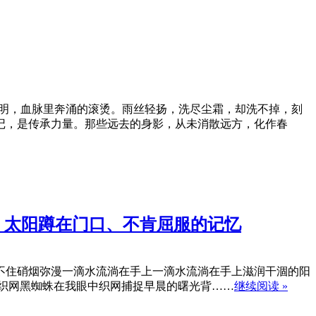
清明，血脉里奔涌的滚烫。雨丝轻扬，洗尽尘霜，却洗不掉，刻
记，是传承力量。那些远去的身影，从未消散远方，化作春
网、太阳蹲在门口、不肯屈服的记忆
不住硝烟弥漫一滴水流淌在手上一滴水流淌在手上滋润干涸的阳
织网黑蜘蛛在我眼中织网捕捉早晨的曙光背……
继续阅读 »