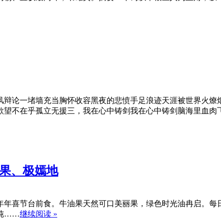
风辩论一堵墙充当胸怀收容黑夜的悲愤手足浪迹天涯被世界火燎
欲望不在乎孤立无援三，我在心中铸剑我在心中铸剑脑海里血肉
油果、极嫣地
年年喜节台前食。牛油果天然可口美丽果，绿色时光油冉启。每
纯……
继续阅读 »