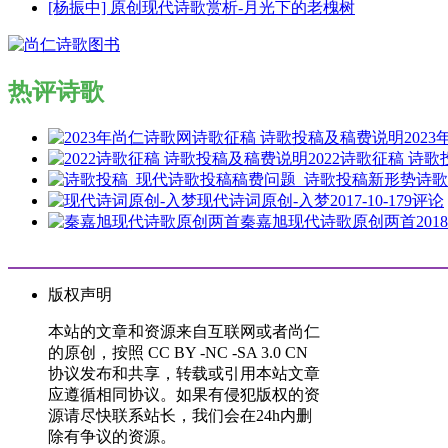
[杨振中] 原创现代诗歌赏析-月光下的老槐树
热评诗歌
202
2022诗歌征稿 诗
诗歌
现代诗词原创-入梦
2017-10-17
9评论
秦嘉旭现代诗歌原创两首
2018
版权声明
本站的文章和资源来自互联网或者尚仁
的原创，按照 CC BY -NC -SA 3.0 CN
协议发布和共享，转载或引用本站文章
应遵循相同协议。如果有侵犯版权的资
源请尽快联系站长，我们会在24h内删
除有争议的资源。