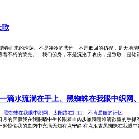
长歌
，踏春而来的浩荡。不是凄冷的悲怆，不是低回的彷徨，是天地
藏着不朽的荣光。二我们俯身，不是沉沦于哀伤，是致敬，是铭
门、一滴水流淌在手上、黑蜘蛛在我眼中织
日月的容颜我在我眼睛中生长跟着血肉步履蹒跚堆满欲望的手抓
一起惊慌我的血肉中充满无知有点宁静 有点沮丧黑蜘蛛在我眼中