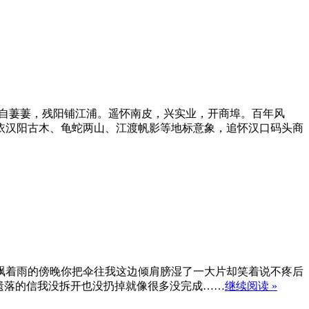
草自萋萋，残阳铺江浦。遥怀南皮，兴实业，开商埠。百年风
依汉阳古木、龟蛇两山、江渡帆影等地标意象，追怀汉口码头商
飘着雨的傍晚你把伞往我这边倾肩膀湿了一大片却笑着说不疼后
遗落的信我没拆开也没扔掉就像很多没完成……
继续阅读 »