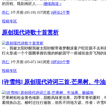
的历程。既刻画匠人……
继续阅读 »
尚仁
3个月前 (05-19)
337浏览
0评论
2
个赞
投稿专区
原创现代诗歌十首赏析
一，我被太阳吵醒我被太阳吵醒带着梦翻滚窗户眨眨眼不去和
灯火形成一个个圆圈掌握饥饿的蚂蚁固守一座城垣放弃飞翔的
尚仁
3个月前 (05-07)
341浏览
0评论
0
个赞
投稿专区
[许雪纯] 原创现代诗词三首-芒果树、牛
芒果树粒粒金黄色倾新，甜酷风味更佳果。四季常青初夏时，
素情执白志。梭时过往行逾散，依邑不同地方谚。作者：许雪