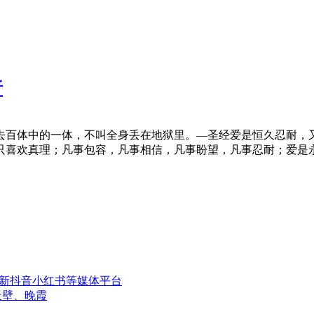
析
去百体中的一体，不叫全身丢在地狱里。—圣经爱是恒久忍耐，
只喜欢真理；凡事包容，凡事相信，凡事盼望，凡事忍耐；爱是
更新抖音小红书等媒体平台
天壁、晚霞