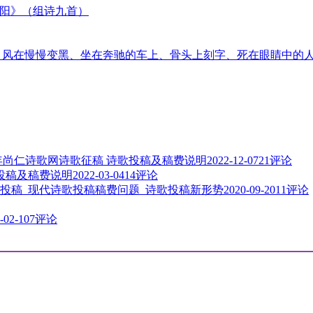
太阳》（组诗九首）
音、风在慢慢变黑、坐在奔驰的车上、骨头上刻字、死在眼睛中的
3年尚仁诗歌网诗歌征稿 诗歌投稿及稿费说明
2022-12-07
21评论
歌投稿及稿费说明
2022-03-04
14评论
投稿_现代诗歌投稿稿费问题_诗歌投稿新形势
2020-09-20
11评论
-02-10
7评论