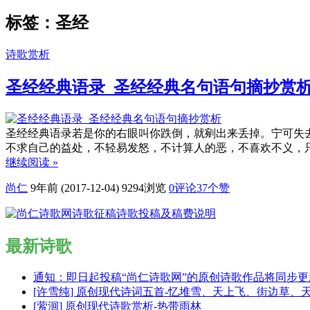
标签：圣经
诗歌赏析
圣经经典语录_圣经经典名句语句摘抄赏
圣经经典语录若是你的右眼叫你跌倒，就剜出来丢掉。宁可失
不求自己的益处，不轻易发怒，不计算人的恶，不喜欢不义，
继续阅读 »
尚仁
9年前 (2017-12-04)
9294浏览
0评论
37
个赞
最新诗歌
通知：即日起投稿“尚仁诗歌网”的原创诗歌作品将同步
[许雪纯] 原创现代诗词五首-忆堆雪、天上飞、街边草、
[萦洄] 原创现代诗歌赏析-热带雨林