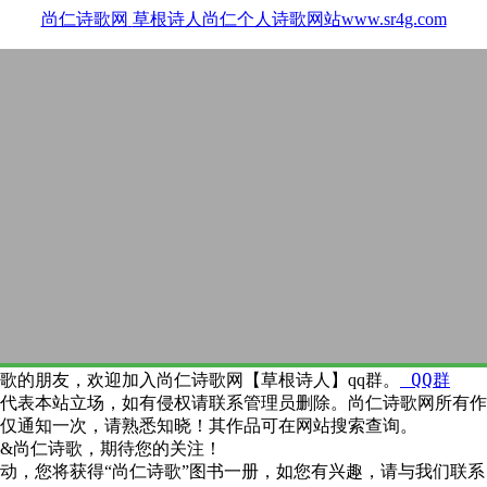
尚仁诗歌网
草根诗人尚仁个人诗歌网站www.sr4g.com
QQ群
歌的朋友，欢迎加入尚仁诗歌网【草根诗人】qq群。
代表本站立场，如有侵权请联系管理员删除。尚仁诗歌网所有作
仅通知一次，请熟悉知晓！其作品可在网站搜索查询。
&尚仁诗歌，期待您的关注！
动，您将获得“尚仁诗歌”图书一册，如您有兴趣，请与我们联