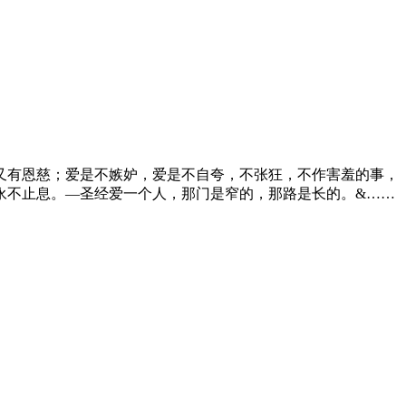
又有恩慈；爱是不嫉妒，爱是不自夸，不张狂，不作害羞的事，
永不止息。—圣经爱一个人，那门是窄的，那路是长的。&……