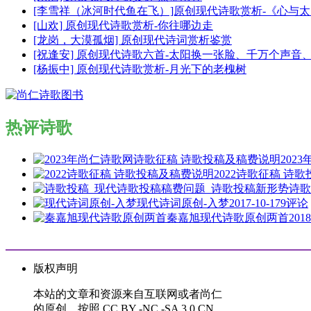
[李雪祥（冰河时代鱼在飞）]原创现代诗歌赏析-《心与
[山欢] 原创现代诗歌赏析-你往哪边走
[龙岗，大漠孤烟] 原创现代诗词赏析鉴赏
[祝逢安] 原创现代诗歌六首-太阳换一张脸、千万个声
[杨振中] 原创现代诗歌赏析-月光下的老槐树
热评诗歌
202
2022诗歌征稿 诗
诗歌
现代诗词原创-入梦
2017-10-17
9评论
秦嘉旭现代诗歌原创两首
2018
版权声明
本站的文章和资源来自互联网或者尚仁
的原创，按照 CC BY -NC -SA 3.0 CN