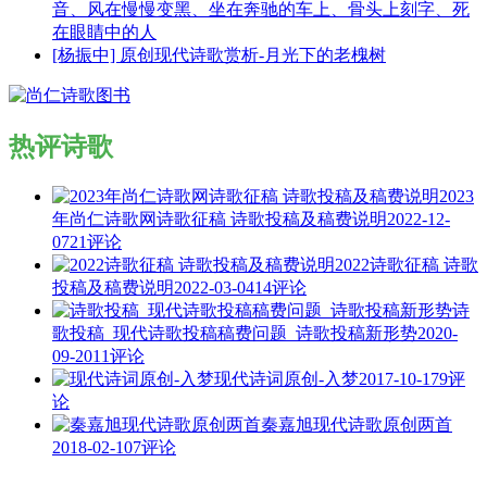
音、风在慢慢变黑、坐在奔驰的车上、骨头上刻字、死
在眼睛中的人
[杨振中] 原创现代诗歌赏析-月光下的老槐树
热评诗歌
2023
年尚仁诗歌网诗歌征稿 诗歌投稿及稿费说明
2022-12-
07
21评论
2022诗歌征稿 诗歌
投稿及稿费说明
2022-03-04
14评论
诗
歌投稿_现代诗歌投稿稿费问题_诗歌投稿新形势
2020-
09-20
11评论
现代诗词原创-入梦
2017-10-17
9评
论
秦嘉旭现代诗歌原创两首
2018-02-10
7评论