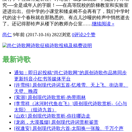
究──全是成年人的字眼！──在高等院校的阶梯教室和实验室
进进出出。但中学的小课堂和矮桌椅不会再有了，我们中学时
代的这十个春秋就在那熟悉的、有点儿沙哑的铃声中悄然逝去
了。还记得那铃声从楼下的教师办公室……
继续阅读 »
尚仁
9年前 (2017-10-16)
2822浏览
0评论
2
个赞
最新诗歌
通知：即日起投稿“尚仁诗歌网”的原创诗歌作品将同步
更新抖音小红书等媒体平台
[许雪纯] 原创现代诗词五首-忆堆雪、天上飞、街边草、
天壁、晚霞
[萦洄] 原创现代诗歌赏析-热带雨林
[李雪祥（冰河时代鱼在飞）]原创现代诗歌赏析-《心与
太阳》（组诗九首）
[山欢] 原创现代诗歌赏析-你往哪边走
[龙岗，大漠孤烟] 原创现代诗词赏析鉴赏
[祝逢安] 原创现代诗歌六首-太阳换一张脸、千万个声