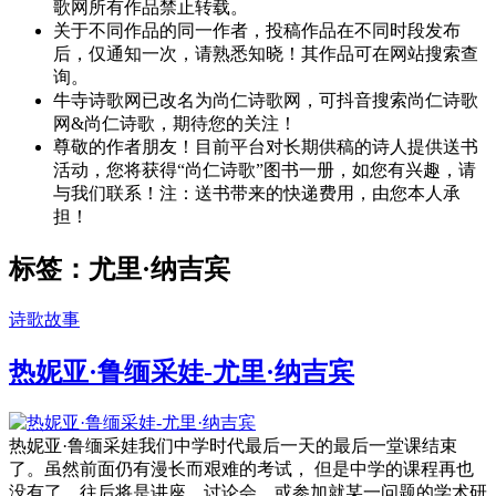
歌网所有作品禁止转载。
关于不同作品的同一作者，投稿作品在不同时段发布
后，仅通知一次，请熟悉知晓！其作品可在网站搜索查
询。
牛寺诗歌网已改名为尚仁诗歌网，可抖音搜索尚仁诗歌
网&尚仁诗歌，期待您的关注！
尊敬的作者朋友！目前平台对长期供稿的诗人提供送书
活动，您将获得“尚仁诗歌”图书一册，如您有兴趣，请
与我们联系！注：送书带来的快递费用，由您本人承
担！
标签：尤里·纳吉宾
诗歌故事
热妮亚·鲁缅采娃-尤里·纳吉宾
热妮亚·鲁缅采娃我们中学时代最后一天的最后一堂课结束
了。虽然前面仍有漫长而艰难的考试， 但是中学的课程再也
没有了，往后将是讲座、讨论会、或参加就某一问题的学术研