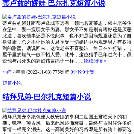
蒂卢兹的娇娃-巴尔扎克短篇小说
蒂卢兹的娇娃距蒂卢兹城不远有一领地名瓦莱恩，领主老爷住
在堡中，娶一瘦弱女子为妻。那女子不知是别有嗜好还是厌恶
此道，喜欢他事还是不悦此事，也不知是因病规避还是为了自
身健康，总之不让她的夫君享受一切婚约中均规定男方有权得
到的甜蜜。话说回来，这位老爷不喜整洁，终日在外狩猎，与
屋子里的烟气一般不招人爱。此外，这位猎手已年过六十，虽
说他与吊死鬼的寡妇讳言绳子一样……
继续阅读 »
小尚
4年前 (2022-11-03)
775浏览
0评论
0
个赞
短篇小说
结拜兄弟-巴尔扎克短篇小说
结拜兄弟宠幸绝色佳人狄安娜的亨利二世国王君临天下的初
期，犹存一项古风，后来此风逐渐衰微，最终与古时候许多好
事情一样完全消失。这一高尚美好的习俗即是所有骑士都要选