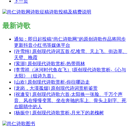
下一页
最新诗歌
通知：即日起投稿“尚仁诗歌网”的原创诗歌作品将同步
更新抖音小红书等媒体平台
[许雪纯] 原创现代诗词五首-忆堆雪、天上飞、街边草、
天壁、晚霞
[萦洄] 原创现代诗歌赏析-热带雨林
[李雪祥（冰河时代鱼在飞）]原创现代诗歌赏析-《心与
太阳》（组诗九首）
[山欢] 原创现代诗歌赏析-你往哪边走
[龙岗，大漠孤烟] 原创现代诗词赏析鉴赏
[祝逢安] 原创现代诗歌六首-太阳换一张脸、千万个声
音、风在慢慢变黑、坐在奔驰的车上、骨头上刻字、死
在眼睛中的人
[杨振中] 原创现代诗歌赏析-月光下的老槐树