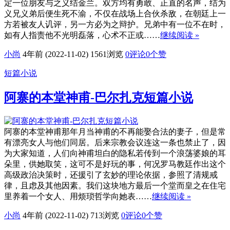
定一位朋友与之义结金兰。双方均有勇敢、正直的名声，结为
义兄义弟后便生死不渝，不仅在战场上合伙杀敌，在朝廷上一
方若被友人讥评，另一方必为之辩护。兄弟中有一位不在时，
如有人指责他不光明磊落，心术不正或……
继续阅读 »
小尚
4年前 (2022-11-02)
1561浏览
0评论
0
个赞
短篇小说
阿寨的本堂神甫-巴尔扎克短篇小说
阿寨的本堂神甫那年月当神甫的不再能娶合法的妻子，但是常
有漂亮女人与他们同居。后来宗教会议连这一条也禁止了，因
为大家知道，人们向神甫坦白的隐私若传到一个浪荡婆娘的耳
朵里，供她取笑，这可不是好玩的事，何况罗马教廷作出这个
高级政治决策时，还援引了玄妙的理论依据，参照了清规戒
律，且虑及其他因素。我们这块地方最后一个堂而皇之在住宅
里养着一个女人、用烦琐哲学向她表……
继续阅读 »
小尚
4年前 (2022-11-02)
713浏览
0评论
0
个赞