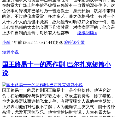
在教堂大广场上的牛倌圣彼得巷邻近有一自置的漂亮住宅。这
位议事司铎初来巴黎时乃一普通教士，身无长物，犹如不带鞘
的剑。不过他仪表堂堂，多才多艺，兼之体格强壮，有时一个
人干几个人的活也不觉累，故此他专司听取妇女们做忏悔。遇
上心情悒郁的太太他会洒下几滴甘露，对病病歪歪的，他会递
上少许自制的油膏，对所有人他都奉……
继续阅读 »
小尚
4年前 (2022-11-03)
1441浏览
0评论
0
个赞
短篇小说
国王路易十一的恶作剧-巴尔扎克短篇小
说
国王路易十一的恶作剧国王路易十一是个好伙伴。他讲究饮
食，在治理国家与保护宗教之余，常设盛宴待客；除了猎艳，
也为饱餐野味而追捕飞禽走兽。有帮无聊文人说他生性阴险，
正好表明他们对他很不了解，因为他颇讲朋友义气，能干各种
杂活，尤爱开玩笑取乐。他性情愉快时常说，人生有四大快