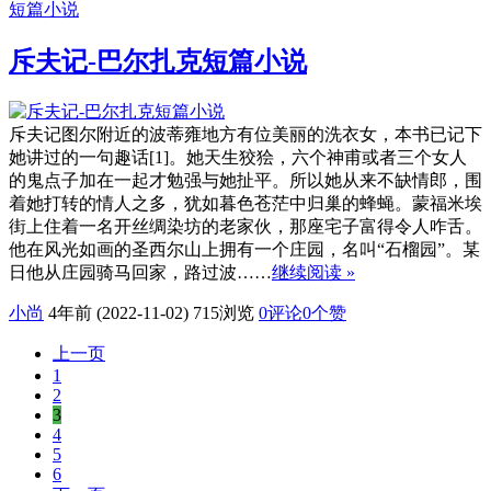
短篇小说
斥夫记-巴尔扎克短篇小说
斥夫记图尔附近的波蒂雍地方有位美丽的洗衣女，本书已记下
她讲过的一句趣话[1]。她天生狡狯，六个神甫或者三个女人
的鬼点子加在一起才勉强与她扯平。所以她从来不缺情郎，围
着她打转的情人之多，犹如暮色苍茫中归巢的蜂蝇。蒙福米埃
街上住着一名开丝绸染坊的老家伙，那座宅子富得令人咋舌。
他在风光如画的圣西尔山上拥有一个庄园，名叫“石榴园”。某
日他从庄园骑马回家，路过波……
继续阅读 »
小尚
4年前 (2022-11-02)
715浏览
0评论
0
个赞
上一页
1
2
3
4
5
6