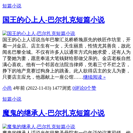
短篇小说
国王的心上人-巴尔扎克短篇小说
国王的心上人话说当年巴黎汇兑桥桥堍原先的铁匠作坊里，开
着一爿金店。店主生有一女，天生丽质，性情尤其善良，故此
闻名巴黎全城。不仅有许多人以通常方式向她求爱，还有人为
了娶她为妻，愿意奉送大笔钱财给那做父亲的。金店老板自然
满心喜欢。他有一个邻居在法院当律师，凭着三寸不烂之舌，
挣下的地产竟赛过狗身上的跳蚤。此人欲得店主的女儿为妻，
只要店主应允，他愿献上一座公馆……
继续阅读 »
小尚
4年前 (2022-11-03)
1477浏览
0评论
0
个赞
短篇小说
魔鬼的继承人-巴尔扎克短篇小说
魔鬼的继承人话说当年巴黎圣母院有一位年迈的议事司铎，他