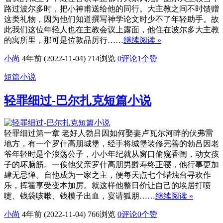
路过波尔多时，把小神甫送给他的同行。大主教之间不时馈赠
这类礼物，因为他们知道撰写神学论文时少不了年轻助手。故
此我们这位年轻人也在主教会议上露面，他住在波尔多大主教
的寓所里，那可是位敦品厉行……
继续阅读 »
小尚
4年前 (2022-11-04)
714浏览
0评论
1
个赞
短篇小说
轻罪细过-巴尔扎克短篇小说
轻罪细过第一章 老好人勃吕因如何娶妻卢瓦尔河畔的伏弗雷
地方，有一个罗什高朋城堡，经手将城堡装修完善的勃吕因老
爷年轻时是个浪荡公子，小小年纪就从窗口偷窥香闺，动女孩
子的坏脑筋。一俟他父亲罗什高朋男爵寿终正寝，他行事更加
肆无忌惮。自他成为一家之主，便每天点七个蜡烛台寻欢作
乐，挥霍享受变本加厉。就这样他整日价让自己的埃居打喷
嚏、钱袋咳嗽、钱模子出血，宴请狐朋……
继续阅读 »
小尚
4年前 (2022-11-04)
766浏览
0评论
0
个赞