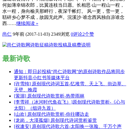
何如薄幸锦衣郎，比翼连枝当日愿。长相思·山一程山一程，
水一程，身向榆关那畔行，夜深千帐灯。 风一更，雪一更，
聒碎乡心梦不成，故园无此声。浣溪沙·谁念西风独自凉谁念
西……
继续阅读 »
尚仁
9年前 (2017-11-03)
2349浏览
0评论
2
个赞
最新诗歌
通知：即日起投稿“尚仁诗歌网”的原创诗歌作品将同步
更新抖音小红书等媒体平台
[许雪纯] 原创现代诗词五首-忆堆雪、天上飞、街边草、
天壁、晚霞
[萦洄] 原创现代诗歌赏析-热带雨林
[李雪祥（冰河时代鱼在飞）]原创现代诗歌赏析-《心与
太阳》（组诗九首）
[山欢] 原创现代诗歌赏析-你往哪边走
[龙岗，大漠孤烟] 原创现代诗词赏析鉴赏
[祝逢安] 原创现代诗歌六首-太阳换一张脸、千万个声