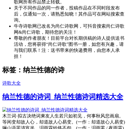
歌网所有作品禁止转载。
关于不同作品的同一作者，投稿作品在不同时段发布
后，仅通知一次，请熟悉知晓！其作品可在网站搜索查
询。
牛寺诗歌网已改名为尚仁诗歌网，可抖音搜索尚仁诗歌
网&尚仁诗歌，期待您的关注！
尊敬的作者朋友！目前平台对长期供稿的诗人提供送书
活动，您将获得“尚仁诗歌”图书一册，如您有兴趣，请
与我们联系！注：送书带来的快递费用，由您本人承
担！
标签：纳兰性德的诗
诗歌大全
纳兰性德的诗词_纳兰性德诗词精选大全
木兰词·拟古决绝词柬友人生若只如初见，何事秋风悲画扇。
等闲变却故人心，却道故人心易变。(一作：却道故心人易变)
骊山语罢清宵半，泪雨霖铃终不怨。(一作：泪雨零 / 夜雨霖)