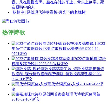
音、风在慢慢变黑、坐在奔驰的车上、骨头上刻字、死
在眼睛中的人
[杨振中] 原创现代诗歌赏析-月光下的老槐树
热评诗歌
2023
年尚仁诗歌网诗歌征稿 诗歌投稿及稿费说明
2022-12-
07
21评论
2022诗歌征稿 诗歌
投稿及稿费说明
2022-03-04
14评论
诗
歌投稿_现代诗歌投稿稿费问题_诗歌投稿新形势
2020-
09-20
11评论
现代诗词原创-入梦
2017-10-17
9评
论
秦嘉旭现代诗歌原创两首
2018-02-10
7评论