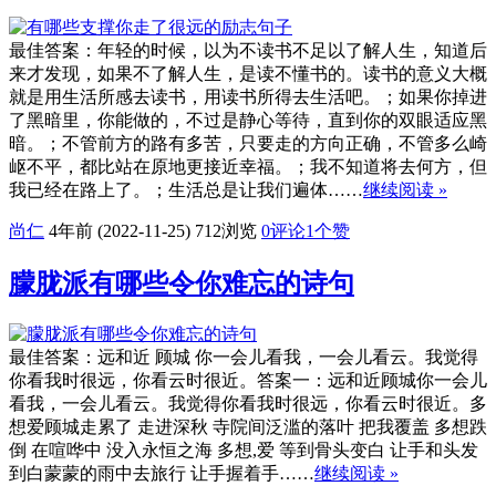
最佳答案：年轻的时候，以为不读书不足以了解人生，知道后
来才发现，如果不了解人生，是读不懂书的。读书的意义大概
就是用生活所感去读书，用读书所得去生活吧。；如果你掉进
了黑暗里，你能做的，不过是静心等待，直到你的双眼适应黑
暗。；不管前方的路有多苦，只要走的方向正确，不管多么崎
岖不平，都比站在原地更接近幸福。；我不知道将去何方，但
我已经在路上了。；生活总是让我们遍体……
继续阅读 »
尚仁
4年前 (2022-11-25)
712浏览
0评论
1
个赞
朦胧派有哪些令你难忘的诗句
最佳答案：远和近 顾城 你一会儿看我，一会儿看云。我觉得
你看我时很远，你看云时很近。答案一：远和近顾城你一会儿
看我，一会儿看云。我觉得你看我时很远，你看云时很近。多
想爱顾城走累了 走进深秋 寺院间泛滥的落叶 把我覆盖 多想跌
倒 在喧哗中 没入永恒之海 多想,爱 等到骨头变白 让手和头发
到白蒙蒙的雨中去旅行 让手握着手……
继续阅读 »