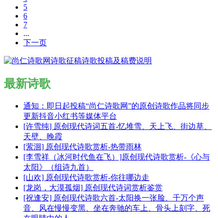
5
6
7
...
下一页
最新诗歌
通知：即日起投稿“尚仁诗歌网”的原创诗歌作品将同步
更新抖音小红书等媒体平台
[许雪纯] 原创现代诗词五首-忆堆雪、天上飞、街边草、
天壁、晚霞
[萦洄] 原创现代诗歌赏析-热带雨林
[李雪祥（冰河时代鱼在飞）]原创现代诗歌赏析-《心与
太阳》（组诗九首）
[山欢] 原创现代诗歌赏析-你往哪边走
[龙岗，大漠孤烟] 原创现代诗词赏析鉴赏
[祝逢安] 原创现代诗歌六首-太阳换一张脸、千万个声
音、风在慢慢变黑、坐在奔驰的车上、骨头上刻字、死