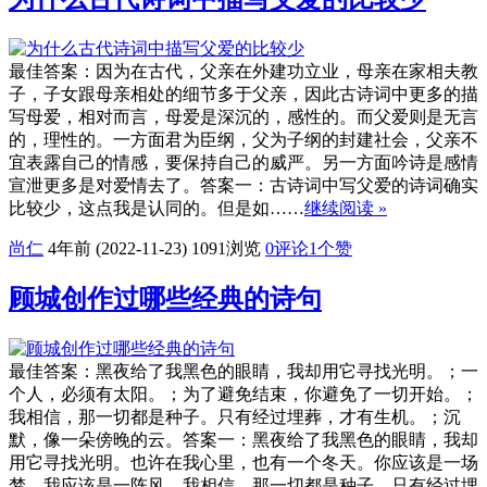
最佳答案：因为在古代，父亲在外建功立业，母亲在家相夫教
子，子女跟母亲相处的细节多于父亲，因此古诗词中更多的描
写母爱，相对而言，母爱是深沉的，感性的。而父爱则是无言
的，理性的。一方面君为臣纲，父为子纲的封建社会，父亲不
宜表露自己的情感，要保持自己的威严。另一方面吟诗是感情
宣泄更多是对爱情去了。答案一：古诗词中写父爱的诗词确实
比较少，这点我是认同的。但是如……
继续阅读 »
尚仁
4年前 (2022-11-23)
1091浏览
0评论
1
个赞
顾城创作过哪些经典的诗句
最佳答案：黑夜给了我黑色的眼睛，我却用它寻找光明。；一
个人，必须有太阳。；为了避免结束，你避免了一切开始。；
我相信，那一切都是种子。只有经过埋葬，才有生机。；沉
默，像一朵傍晚的云。答案一：黑夜给了我黑色的眼睛，我却
用它寻找光明。也许在我心里，也有一个冬天。你应该是一场
梦，我应该是一阵风。我相信，那一切都是种子。只有经过埋