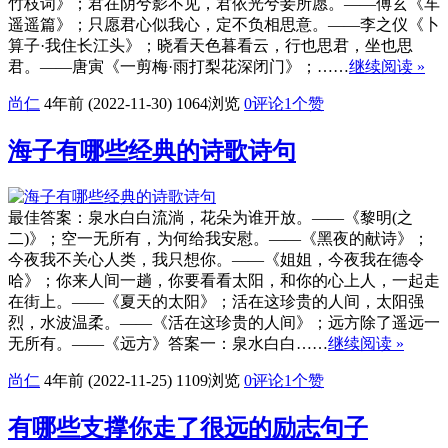
竹枝词》；君在阴兮影不见，君依光兮妾所愿。——傅玄《车
遥遥篇》；只愿君心似我心，定不负相思意。——李之仪《卜
算子·我住长江头》；晓看天色暮看云，行也思君，坐也思
君。——唐寅《一剪梅·雨打梨花深闭门》；……
继续阅读 »
尚仁
4年前 (2022-11-30)
1064浏览
0评论
1
个赞
海子有哪些经典的诗歌诗句
最佳答案：泉水白白流淌，花朵为谁开放。——《黎明(之
二)》；空一无所有，为何给我安慰。——《黑夜的献诗》；
今夜我不关心人类，我只想你。——《姐姐，今夜我在德令
哈》；你来人间一趟，你要看看太阳，和你的心上人，一起走
在街上。——《夏天的太阳》；活在这珍贵的人间，太阳强
烈，水波温柔。——《活在这珍贵的人间》；远方除了遥远一
无所有。——《远方》答案一：泉水白白……
继续阅读 »
尚仁
4年前 (2022-11-25)
1109浏览
0评论
1
个赞
有哪些支撑你走了很远的励志句子