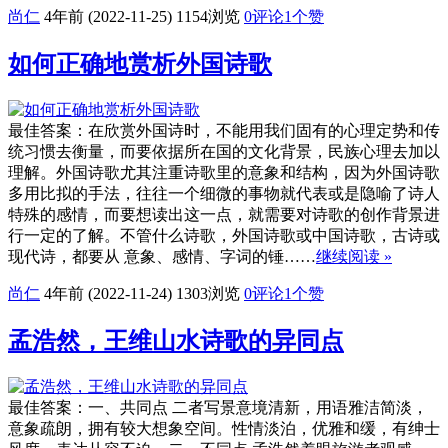
尚仁
4年前 (2022-11-25)
1154浏览
0评论
1
个赞
如何正确地赏析外国诗歌
最佳答案：在欣赏外国诗时，不能用我们固有的心理定势和传
统习惯去衡量，而要依据所在国的文化背景，民族心理去加以
理解。外国诗歌尤其注重诗歌里的意象和结构，因为外国诗歌
多用比拟的手法，往往一个细微的事物就代表或是隐喻了诗人
特殊的感情，而要想读出这一点，就需要对诗歌的创作背景进
行一定的了解。不管什么诗歌，外国诗歌或中国诗歌，古诗或
现代诗，都要从 意象、感情、字词的锤……
继续阅读 »
尚仁
4年前 (2022-11-24)
1303浏览
0评论
1
个赞
孟浩然，王维山水诗歌的异同点
最佳答案：一、共同点 二者写景意境清新，用语雅洁简淡，
意象疏朗，拥有较大想象空间。性情淡泊，优雅和缓，有绅士