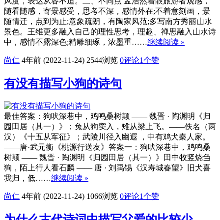
风度，表达从容不迫。二、不同点 孟浩然着眼旅游者观感，
随看随感，寄景感受，思考不深，感情外在;不着意刻画，景
随情迁，点到为止;意象疏朗，有陶家风范;多写南方秀丽山水
景色。王维更多融入自己的理性思考，理趣、禅思融入山水诗
中，感情不露深色;精雕细琢，浓墨重……
继续阅读 »
尚仁
4年前 (2022-11-24)
2544浏览
0评论
1
个赞
有没有描写小狗的诗句
最佳答案：狗吠深巷中，鸡鸣桑树颠 —— 魏晋 · 陶渊明《归
园田居（其一）》；兔从狗窦入，雉从梁上飞。——佚名（两
汉）《十五从军征》；武陵川径入幽遐 ，中有鸡犬秦人家。
——唐·武元衡《桃源行送友》答案一：狗吠深巷中，鸡鸣桑
树颠 —— 魏晋 · 陶渊明《归园田居（其一）》田中牧竖烧刍
狗，陌上行人看石麟 —— 唐 · 刘禹锡《汉寿城春望》旧犬喜
我归，低……
继续阅读 »
尚仁
4年前 (2022-11-24)
1066浏览
0评论
1
个赞
为什么古代诗词中描写父爱的比较少