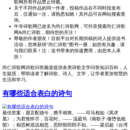
歌网所有作品禁止转载。
关于不同作品的同一作者，投稿作品在不同时段发布
后，仅通知一次，请熟悉知晓！其作品可在网站搜索查
询。
牛寺诗歌网已改名为尚仁诗歌网，可抖音搜索尚仁诗歌
网&尚仁诗歌，期待您的关注！
尊敬的作者朋友！目前平台对长期供稿的诗人提供送书
活动，您将获得“尚仁诗歌”图书一册，如您有兴趣，请
与我们联系！注：送书带来的快递费用，由您本人承
担！
尚仁诗歌网诗歌问答频道提供各类诗歌文学问答知识百科，人
生疑惑，帮助读者了解诗歌、诗人、文学，让学者更加智慧的
生活和学习。
有哪些适合表白的诗句
最佳答案：愿言配德兮，携手相将。——司马相如《凤求
凰》；为君憔悴尽，百花时。—— 温庭筠《南歌子·倭堕低梳
髻》；相思树底说相思，思郎恨郎郎不知。——梁启超《台湾