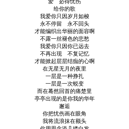
爱 必得忧伤
给你的歌
我爱你只因岁月如梭
永不停留 永不回头
才能编织出华丽的面容啊
不露一丝褪色的悲愁
我爱你只因你已远去
不再出现 不复记忆
才能掀起层层结痂的心啊
在无星无月的夜里
一层是一种挣扎
一层是一次蜕变
而在蓦然回首的痛楚里
亭亭出现的是你我的华年
邂逅
你把忧伤画在眼角
我将流浪抹在额头
你用思念添几缕白发