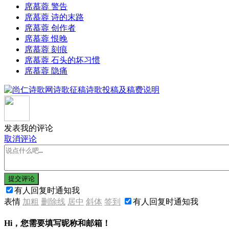
席慕蓉 警告
席慕蓉 诗的末路
席慕蓉 创作者
席慕蓉 恨晚
席慕蓉 刻痕
席慕蓉 石头的坏习惯
席慕蓉 隐痛
发表我的评论
取消评论
提交评论
有人回复时通知我
表情
加粗
删除线
居中
斜体
签到
有人回复时通知我
Hi，您需要填写昵称和邮箱！