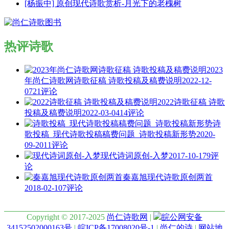
[杨振中] 原创现代诗歌赏析-月光下的老槐树
热评诗歌
2023
年尚仁诗歌网诗歌征稿 诗歌投稿及稿费说明
2022-12-
07
21评论
2022诗歌征稿 诗歌
投稿及稿费说明
2022-03-04
14评论
诗
歌投稿_现代诗歌投稿稿费问题_诗歌投稿新形势
2020-
09-20
11评论
现代诗词原创-入梦
2017-10-17
9评
论
秦嘉旭现代诗歌原创两首
2018-02-10
7评论
Copyright © 2017-2025
尚仁诗歌网
|
皖公网安备
34152502000163号
|
皖ICP备17008020号-1
|
尚仁的诗
|
网站地