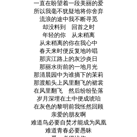
一直在盼望着一段美丽的爱
所以我毫不犹疑地将你舍弃
流浪的途中我不断寻觅
却没料到 回首之时
年轻的你 从未稍离
从未稍离的你在我心中
春天来时便反复地吟唱
那滨江路上的灰沙炎日
那丽水街前的一地月光
那清晨园中为谁摘下的茉莉
那渡船头上风里翻飞的裙裳
在风里翻飞 然后纷纷坠落
岁月深埋在土中便成琥珀
在灰色的黎明前我怅然回顾
亲爱的朋友啊
难道鸟必要自焚才能成为凤凰
难道青春必要愚昧