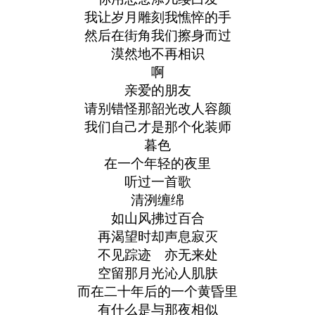
我让岁月雕刻我憔悴的手
然后在街角我们擦身而过
漠然地不再相识
啊
亲爱的朋友
请别错怪那韶光改人容颜
我们自己才是那个化装师
暮色
在一个年轻的夜里
听过一首歌
清洌缠绵
如山风拂过百合
再渴望时却声息寂灭
不见踪迹 亦无来处
空留那月光沁人肌肤
而在二十年后的一个黄昏里
有什么是与那夜相似