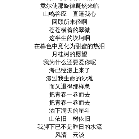
竟尔使那旋律翩然来临
山鸣谷应 直逼我心
回顾所来径啊
苍苍横着的翠微
这半生的坎坷啊
在暮色中竟化为甜蜜的热泪
月桂树的愿望
我为什么还要爱你呢
海已经漫上来了
漫过我生命的沙滩
而又退得那样急
把青春一卷而去
把青春一卷而去
洒下满天的星斗
山依旧 树依旧
我脚下已不是昨日的水流
风清 云淡