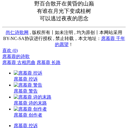
野百合散开在黄昏的山巅
有谁在月光下变成桂树
可以逃过夜夜的思念
尚仁诗歌网
, 版权所有丨如未注明 , 均为原创丨本网站采用
BY-NC-SA协议进行授权 , 禁止转载，本文地址：
席慕蓉 千年
的愿望
！
喜欢 (
0
)
席慕蓉的诗歌
席慕蓉 古相思曲
席慕蓉 长路
席慕蓉 控诉
席慕蓉 警告
席慕蓉 诗的末路
席慕蓉 创作者
席慕蓉 控诉