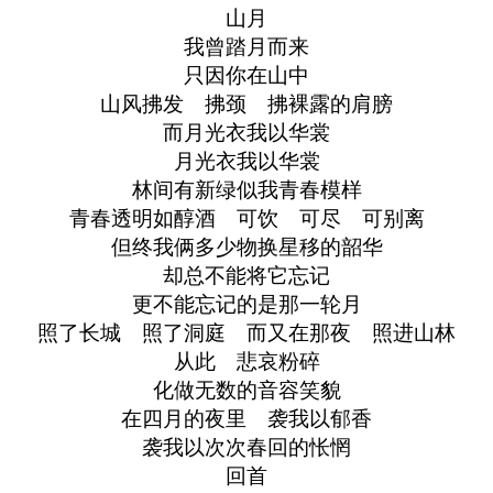
山月
我曾踏月而来
只因你在山中
山风拂发 拂颈 拂裸露的肩膀
而月光衣我以华裳
月光衣我以华裳
林间有新绿似我青春模样
青春透明如醇酒 可饮 可尽 可别离
但终我俩多少物换星移的韶华
却总不能将它忘记
更不能忘记的是那一轮月
照了长城 照了洞庭 而又在那夜 照进山林
从此 悲哀粉碎
化做无数的音容笑貌
在四月的夜里 袭我以郁香
袭我以次次春回的怅惘
回首