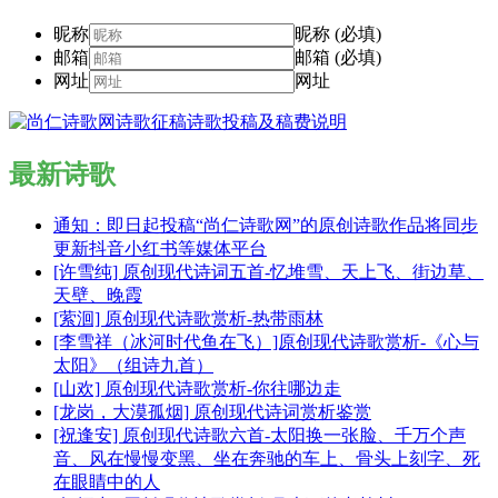
昵称
昵称 (必填)
邮箱
邮箱 (必填)
网址
网址
最新诗歌
通知：即日起投稿“尚仁诗歌网”的原创诗歌作品将同步
更新抖音小红书等媒体平台
[许雪纯] 原创现代诗词五首-忆堆雪、天上飞、街边草、
天壁、晚霞
[萦洄] 原创现代诗歌赏析-热带雨林
[李雪祥（冰河时代鱼在飞）]原创现代诗歌赏析-《心与
太阳》（组诗九首）
[山欢] 原创现代诗歌赏析-你往哪边走
[龙岗，大漠孤烟] 原创现代诗词赏析鉴赏
[祝逢安] 原创现代诗歌六首-太阳换一张脸、千万个声
音、风在慢慢变黑、坐在奔驰的车上、骨头上刻字、死
在眼睛中的人