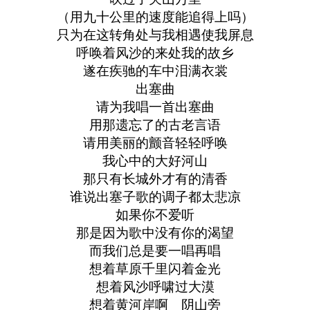
（用九十公里的速度能追得上吗）
只为在这转角处与我相遇使我屏息
呼唤着风沙的来处我的故乡
遂在疾驰的车中泪满衣裳
出塞曲
请为我唱一首出塞曲
用那遗忘了的古老言语
请用美丽的颤音轻轻呼唤
我心中的大好河山
那只有长城外才有的清香
谁说出塞子歌的调子都太悲凉
如果你不爱听
那是因为歌中没有你的渴望
而我们总是要一唱再唱
想着草原千里闪着金光
想着风沙呼啸过大漠
想着黄河岸啊 阴山旁