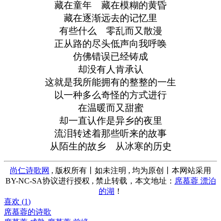
藏在童年 藏在模糊的黄昏
藏在逐渐远去的记忆里
有些什么 零乱而又散漫
正从路的尽头低声向我呼唤
仿佛错误已经铸成
却没有人肯承认
这就是我所能拥有的整整的一生
以一种多么奇怪的方式进行
在温暖而又甜蜜
却一直认作是异乡的夜里
流泪转述着那些听来的故事
从陌生的故乡 从冰寒的历史
尚仁诗歌网
, 版权所有丨如未注明 , 均为原创丨本网站采用
BY-NC-SA协议进行授权 , 禁止转载，本文地址：
席慕蓉 漂泊
的湖
！
喜欢 (
1
)
席慕蓉的诗歌