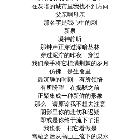
在灰暗的城市里我找不到方向
父亲啊母亲
那名字是我心中的刺
新泉
凝神静听
那钟声正穿过深暗丛林
穿过泥泞的昨夜 穿过
我们亲手将它植满荆棘的岁月
仿佛 是生命里
最沉静的时刻 有所领悟
有所盼望 在揭晓之前
正聚集成一种新鲜的形象
那么 请原谅我不想去注意
阴影里你的悲伤和迟疑
即或是你终于流下了泪
我也要 把它看做是
雪融之后从高山上流下的泉水