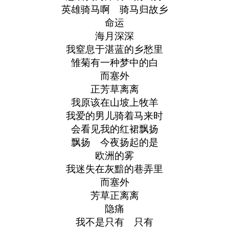
英雄骑马啊 骑马归故乡
命运
海月深深
我窒息于湛蓝的乡愁里
雏菊有一种梦中的白
而塞外
正芳草离离
我原该在山坡上牧羊
我爱的男儿骑着马来时
会看见我的红裙飘扬
飘扬 今夜扬起的是
欧洲的雾
我迷失在灰黯的巷弄里
而塞外
芳草正离离
隐痛
我不是只有 只有