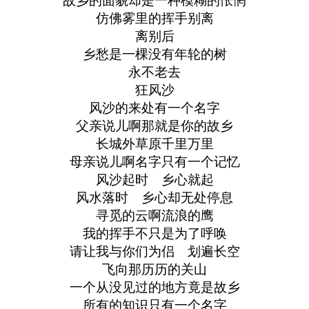
故乡的面貌却是一种模糊的怅惘
仿佛雾里的挥手别离
离别后
乡愁是一棵没有年轮的树
永不老去
狂风沙
风沙的来处有一个名字
父亲说儿啊那就是你的故乡
长城外草原千里万里
母亲说儿啊名字只有一个记忆
风沙起时 乡心就起
风水落时 乡心却无处停息
寻觅的云啊流浪的鹰
我的挥手不只是为了呼唤
请让我与你们为侣 划遍长空
飞向那历历的关山
一个从没见过的地方竟是故乡
所有的知识只有一个名字