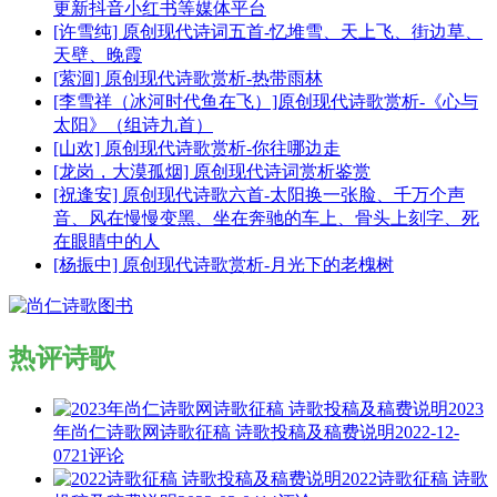
更新抖音小红书等媒体平台
[许雪纯] 原创现代诗词五首-忆堆雪、天上飞、街边草、
天壁、晚霞
[萦洄] 原创现代诗歌赏析-热带雨林
[李雪祥（冰河时代鱼在飞）]原创现代诗歌赏析-《心与
太阳》（组诗九首）
[山欢] 原创现代诗歌赏析-你往哪边走
[龙岗，大漠孤烟] 原创现代诗词赏析鉴赏
[祝逢安] 原创现代诗歌六首-太阳换一张脸、千万个声
音、风在慢慢变黑、坐在奔驰的车上、骨头上刻字、死
在眼睛中的人
[杨振中] 原创现代诗歌赏析-月光下的老槐树
热评诗歌
2023
年尚仁诗歌网诗歌征稿 诗歌投稿及稿费说明
2022-12-
07
21评论
2022诗歌征稿 诗歌