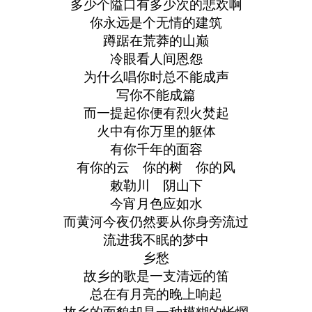
多少个隘口有多少次的悲欢啊
你永远是个无情的建筑
蹲踞在荒莽的山巅
冷眼看人间恩怨
为什么唱你时总不能成声
写你不能成篇
而一提起你便有烈火焚起
火中有你万里的躯体
有你千年的面容
有你的云 你的树 你的风
敕勒川 阴山下
今宵月色应如水
而黄河今夜仍然要从你身旁流过
流进我不眠的梦中
乡愁
故乡的歌是一支清远的笛
总在有月亮的晚上响起