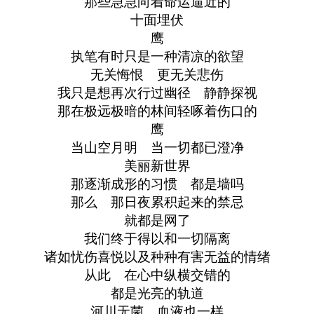
那些急急向着命运逼近的
十面埋伏
鹰
执笔有时只是一种清凉的欲望
无关悔恨 更无关悲伤
我只是想再次行过幽径 静静探视
那在极远极暗的林间轻啄着伤口的
鹰
当山空月明 当一切都已澄净
美丽新世界
那逐渐成形的习惯 都是墙吗
那么 那日夜累积起来的禁忌
就都是网了
我们终于得以和一切隔离
诸如忧伤喜悦以及种种有害无益的情绪
从此 在心中纵横交错的
都是光亮的轨道
河川无菌 血液也一样