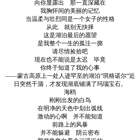
向你显露出 那一直深藏在
我胸怀间的美丽的记忆
当温柔与壮烈同是一个女子的性格
从此 就别无抉择
这是湖泊最后的愿望
是我整个一生的孤注一掷
请尽情捡拾吧
现在也不能说是太迟 毕竟
你终于知道了我的心事
——蒙古高原上一处人迹罕至的湖泊”琪格诺尔”近
日突然干涸，才发现湖底铺满了玛瑙宝石。
海鸥
刚刚出发的白鸟
在明净的天色中划出弧线
激动的心啊 并不能知道
前路上的风暴
并不能躲避 阴云密布