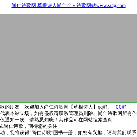
尚仁诗歌网
草根诗人尚仁个人诗歌网站www.sr4g.com
QQ群
歌的朋友，欢迎加入尚仁诗歌网【草根诗人】qq群。
代表本站立场，如有侵权请联系管理员删除。尚仁诗歌网所有作
仅通知一次，请熟悉知晓！其作品可在网站搜索查询。
&尚仁诗歌，期待您的关注！
动，您将获得“尚仁诗歌”图书一册，如您有兴趣，请与我们联