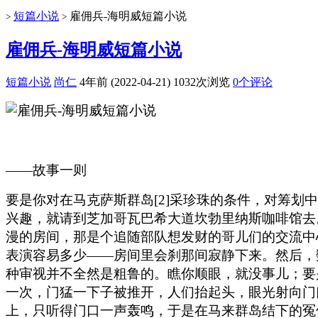
短篇小说
雇佣兵-海明威短篇小说
>
>
雇佣兵-海明威短篇小说
短篇小说
尚仁
4年前 (2022-04-21)
1032次浏览
0个评论
——故事一则
要是你对在马克萨斯群岛[2]采珍珠的条件，对筹划
兴趣，就请到芝加哥瓦巴希大道坎勃里纳斯咖啡馆去
漫的房间，那是个追随部队想发财的哥儿们的交流中
表演容易多少——房间里会刹那间寂静下来。然后，
种审视并不全然是粗鲁的。瞧你顺眼，就没事儿；要
一次，门猛一下子被推开，人们抬起头，眼光射向门
上，只听得门口一声轰鸣，于是在马来群岛结下的冤