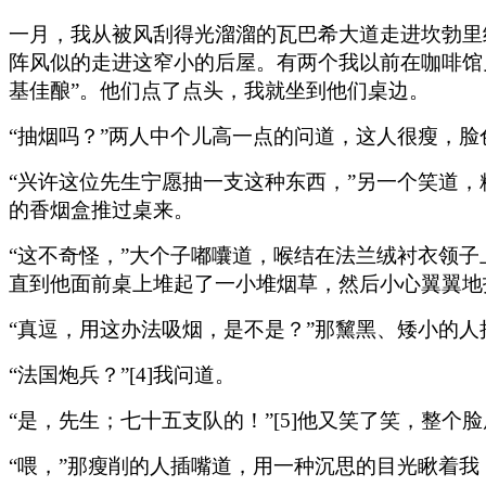
一月，我从被风刮得光溜溜的瓦巴希大道走进坎勃里
阵风似的走进这窄小的后屋。有两个我以前在咖啡馆
基佳酿”。他们点了点头，我就坐到他们桌边。
“抽烟吗？”两人中个儿高一点的问道，这人很瘦，
“兴许这位先生宁愿抽一支这种东西，”另一个笑道
的香烟盒推过桌来。
“这不奇怪，”大个子嘟囔道，喉结在法兰绒衬衣领
直到他面前桌上堆起了一小堆烟草，然后小心翼翼地
“真逗，用这办法吸烟，是不是？”那黧黑、矮小的
“法国炮兵？”[4]我问道。
“是，先生；七十五支队的！”[5]他又笑了笑，整个
“喂，”那瘦削的人插嘴道，用一种沉思的目光瞅着我