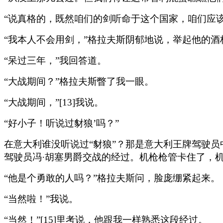
“说真格的，既然咱们的剑听命于这个国家，咱们应该
“我本人不会用剑，”格拉夫斯阴郁地说，举起他的酒
“呆过三年，”我回答道。
“大战期间？”格拉夫斯瞥了我一眼。
“大战期间，”[13]我说。
“好小子！听说过豺狼’吗？”
在意大利谁没听说过“豺狼”？那是意大利王牌驾驶员
驾驶员冯·胡塞男爵交战的经过。机枪枪管卡住了，
“他是个勇敢的人吗？”格拉夫斯问，脸庞绷紧起来。
“当然啦！”我说。
“当然！”[15]里考说，他跟我一样熟悉这段经过。