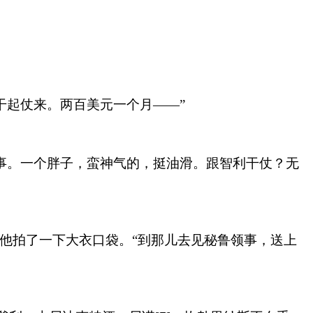
干起仗来。两百美元一个月——”
领事。一个胖子，蛮神气的，挺油滑。跟智利干仗？无
”他拍了一下大衣口袋。“到那儿去见秘鲁领事，送上