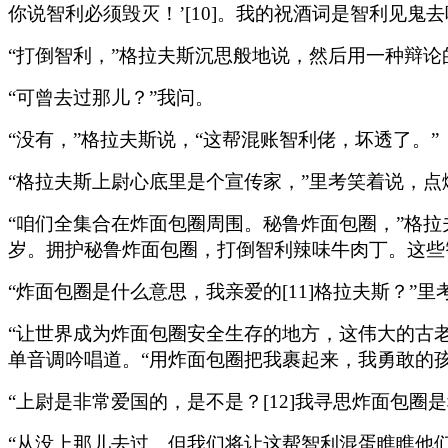
你说智利必须毁灭！’[10]。我的祝酒词是智利见鬼
“打倒智利，”格拉夫斯沉思般地说，然后用一种辩论
“可曾去过那儿？”我问。
“没有，”格拉夫斯说，“这帮混账智利佬，坏透了。”
“格拉夫斯上尉心底里是个宣传家，”里考笑着说，点
“咱们全集合在炸面包圈周围。秘鲁炸面包圈，”格
岁。拥护秘鲁炸面包圈，打倒智利辣味牛肉丁。这些
“炸面包圈是什么意思，我亲爱的[11]格拉夫斯？”
“让世界成为炸面包圈安全生存的地方，这伟大的古
单音调吟唱道。“用炸面包圈把我裹起来，我勇敢的
“上尉是非常爱国的，是不是？[12]我寻思炸面包圈
“从没上那儿去过。但我们将让这帮智利混蛋瞧瞧他