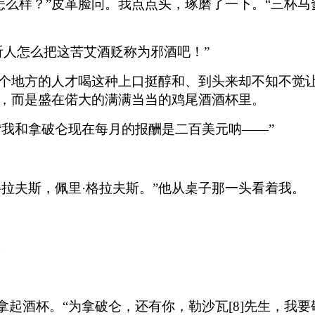
]怎么样？”皮革脸问。我点点头，琢磨了一下。“三杯马
听人怎么把这苦艾酒贬称为邪酒吧！”
个地方的人才喝这种上口挺醇和、到头来却不知不觉
，而是盛在偌大的满满当当的鸡尾酒酒杯里。
“我和拿破仑现在每月的报酬是二百美元呐——”
格拉夫斯，佩里·格拉夫斯。”他从桌子那一头看着我。
。
拿起酒杯。“为拿破仑，还有你，勒沙瓦[8]先生，我要