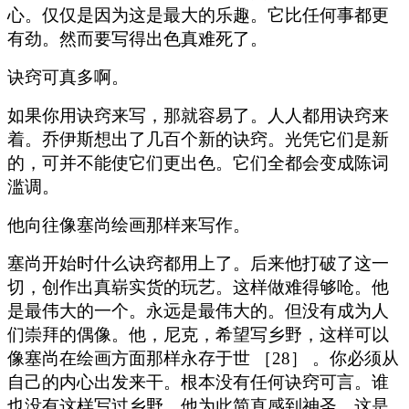
心。仅仅是因为这是最大的乐趣。它比任何事都更
有劲。然而要写得出色真难死了。
诀窍可真多啊。
如果你用诀窍来写，那就容易了。人人都用诀窍来
着。乔伊斯想出了几百个新的诀窍。光凭它们是新
的，可并不能使它们更出色。它们全都会变成陈词
滥调。
他向往像塞尚绘画那样来写作。
塞尚开始时什么诀窍都用上了。后来他打破了这一
切，创作出真崭实货的玩艺。这样做难得够呛。他
是最伟大的一个。永远是最伟大的。但没有成为人
们崇拜的偶像。他，尼克，希望写乡野，这样可以
像塞尚在绘画方面那样永存于世 ［28］ 。你必须从
自己的内心出发来干。根本没有任何诀窍可言。谁
也没有这样写过乡野。他为此简直感到神圣。这是