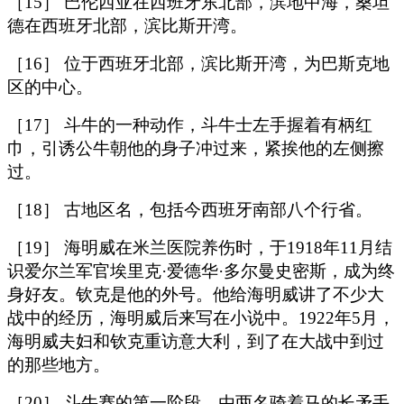
［15］ 巴伦西亚在西班牙东北部，滨地中海，桑坦
德在西班牙北部，滨比斯开湾。
［16］ 位于西班牙北部，滨比斯开湾，为巴斯克地
区的中心。
［17］ 斗牛的一种动作，斗牛士左手握着有柄红
巾，引诱公牛朝他的身子冲过来，紧挨他的左侧擦
过。
［18］ 古地区名，包括今西班牙南部八个行省。
［19］ 海明威在米兰医院养伤时，于1918年11月结
识爱尔兰军官埃里克·爱德华·多尔曼史密斯，成为终
身好友。钦克是他的外号。他给海明威讲了不少大
战中的经历，海明威后来写在小说中。1922年5月，
海明威夫妇和钦克重访意大利，到了在大战中到过
的那些地方。
［20］ 斗牛赛的第一阶段，由两名骑着马的长矛手