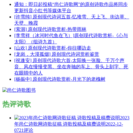
通知：即日起投稿“尚仁诗歌网”的原创诗歌作品将同步
更新抖音小红书等媒体平台
[许雪纯] 原创现代诗词五首-忆堆雪、天上飞、街边草、
天壁、晚霞
[萦洄] 原创现代诗歌赏析-热带雨林
[李雪祥（冰河时代鱼在飞）]原创现代诗歌赏析-《心与
太阳》（组诗九首）
[山欢] 原创现代诗歌赏析-你往哪边走
[龙岗，大漠孤烟] 原创现代诗词赏析鉴赏
[祝逢安] 原创现代诗歌六首-太阳换一张脸、千万个声
音、风在慢慢变黑、坐在奔驰的车上、骨头上刻字、死
在眼睛中的人
[杨振中] 原创现代诗歌赏析-月光下的老槐树
热评诗歌
2023
年尚仁诗歌网诗歌征稿 诗歌投稿及稿费说明
2022-12-
07
21评论