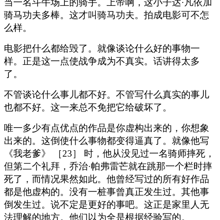
当一名斗牛场上的骑手。上帝啊，这小子达·凡依加
骑马功夫多棒。这才叫骑马功夫。拍成电影可不怎
么样。
电影把什么都给毁了。就像谈论什么好的事物一
样。正是这一点使战争成为不真实。话讲得太多
了。
不管谈论什么事儿都不好。不管写什么真实的事儿
也都不好。这一来总不免把它给破坏了。
唯一多少有点优点的作品是你虚构出来的，你想象
出来的。这倒使什么事物都变得逼真了。就像他写
《我老爹》 ［23］ 时，他从没见过一名骑师摔死，
但第二个礼拜，乔治·帕弗雷芒就在跳那一个栏时摔
死了，而情况果然如此。他曾经写过的所有好作品
都是他虚构的。没有一桩事曾真正发生过。其他事
倒发生过。说不定是更好的事吧。这正是家里人无
法理解的地方。他们以为全是根据经验写的。