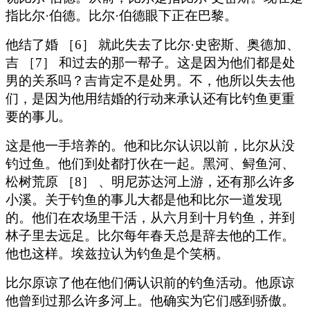
指比尔·伯德。比尔·伯德眼下正在巴黎。
他结了婚 ［6］ 就此失去了比尔·史密斯、奥德加、
吉 ［7］ 和过去的那一帮子。这是因为他们都是处
男的关系吗？吉肯定不是处男。不，他所以失去他
们，是因为他用结婚的行动来承认还有比钓鱼更重
要的事儿。
这是他一手培养的。他和比尔认识以前，比尔从没
钓过鱼。他们到处都打伙在一起。黑河、鲟鱼河、
松树荒原 ［8］ 、明尼苏达河上游，还有那么许多
小溪。关于钓鱼的事儿大都是他和比尔一道发现
的。他们在农场里干活，从六月到十月钓鱼，并到
林子里去远足。比尔每年春天总是辞去他的工作。
他也这样。埃兹拉认为钓鱼是个笑柄。
比尔原谅了他在他们俩认识前的钓鱼活动。他原谅
他曾到过那么许多河上。他确实为它们感到骄傲。