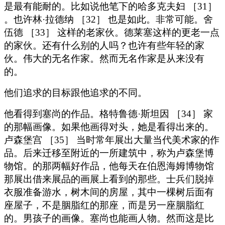
是最有能耐的。比如说他笔下的哈多克夫妇 ［31］
。也许林·拉德纳 ［32］ 也是如此。非常可能。舍
伍德 ［33］ 这样的老家伙。德莱塞这样的更老一点
的家伙。还有什么别的人吗？也许有些年轻的家
伙。伟大的无名作家。然而无名作家是从来没有
的。
他们追求的目标跟他追求的不同。
他看得到塞尚的作品。格特鲁德·斯坦因 ［34］ 家
的那幅画像。如果他画得对头，她是看得出来的。
卢森堡宫 ［35］ 当时常年展出大量当代美术家的作
品。后来迁移至附近的一所建筑中，称为卢森堡博
物馆。的那两幅好作品，他每天在伯恩海姆博物馆
那展出借来展品的画展上看到的那些。士兵们脱掉
衣服准备游水，树木间的房屋，其中一棵树后面有
座屋子，不是胭脂红的那座，而是另一座胭脂红
的。男孩子的画像。塞尚也能画人物。然而这是比