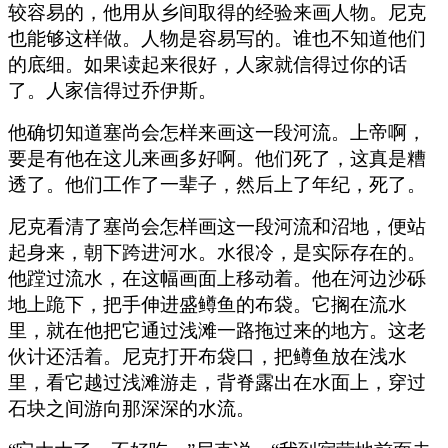
较容易的，他用从乡间取得的经验来画人物。尼克
也能够这样做。人物是容易写的。谁也不知道他们
的底细。如果读起来很好，人家就信得过你的话
了。人家信得过乔伊斯。
他确切知道塞尚会怎样来画这一段河流。上帝啊，
要是有他在这儿来画多好啊。他们死了，这真是糟
透了。他们工作了一辈子，然后上了年纪，死了。
尼克看清了塞尚会怎样画这一段河流和沼地，便站
起身来，朝下跨进河水。水很冷，是实际存在的。
他蹚过流水，在这幅画面上移动着。他在河边沙砾
地上跪下，把手伸进盛鳟鱼的布袋。它搁在流水
里，就在他把它通过浅滩一路拖过来的地方。这老
伙计还活着。尼克打开布袋口，把鳟鱼放在浅水
里，看它越过浅滩游走，背脊露出在水面上，穿过
石块之间游向那深深的水流。