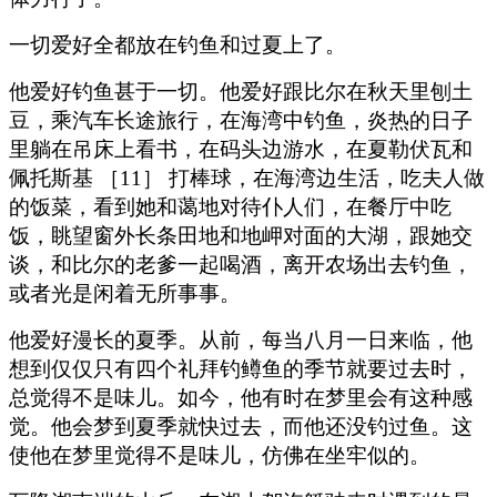
一切爱好全都放在钓鱼和过夏上了。
他爱好钓鱼甚于一切。他爱好跟比尔在秋天里刨土
豆，乘汽车长途旅行，在海湾中钓鱼，炎热的日子
里躺在吊床上看书，在码头边游水，在夏勒伏瓦和
佩托斯基 ［11］ 打棒球，在海湾边生活，吃夫人做
的饭菜，看到她和蔼地对待仆人们，在餐厅中吃
饭，眺望窗外长条田地和地岬对面的大湖，跟她交
谈，和比尔的老爹一起喝酒，离开农场出去钓鱼，
或者光是闲着无所事事。
他爱好漫长的夏季。从前，每当八月一日来临，他
想到仅仅只有四个礼拜钓鳟鱼的季节就要过去时，
总觉得不是味儿。如今，他有时在梦里会有这种感
觉。他会梦到夏季就快过去，而他还没钓过鱼。这
使他在梦里觉得不是味儿，仿佛在坐牢似的。