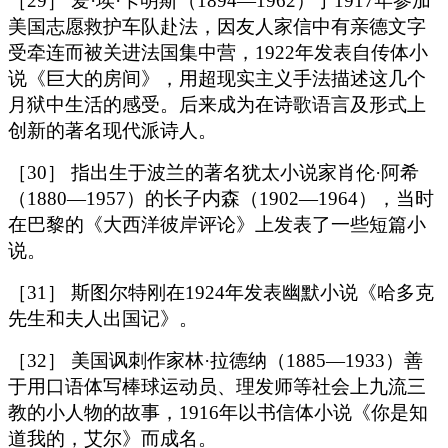
［29］ 爱·埃·卡明斯（1894—1962）于1917年参加
美国志愿救护车队赴法，因友人家信中有亲德文字
受牵连而被关进法国集中营，1922年发表自传体小
说《巨大的房间》，用超现实主义手法描述这几个
月狱中生活的感受。后来成为在诗歌语言及形式上
创新的著名现代派诗人。
［30］ 指出生于波兰的著名犹太小说家肖伦·阿希
（1880—1957）的长子内森（1902—1964），当时
在巴黎的《大西洋彼岸评论》上发表了一些短篇小
说。
［31］ 斯图尔特刚在1924年发表幽默小说《哈多克
先生和夫人出国记》。
［32］ 美国讽刺作家林·拉德纳（1885—1933）善
于用口语体写棒球运动员、理发师等社会上九流三
教的小人物的故事，1916年以书信体小说《你是知
道我的，艾尔》而成名。