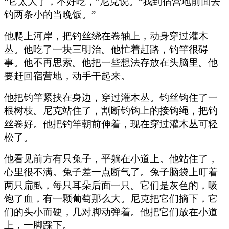
“它太大了，不好吃，”尼克说。“我到宿营地前面去
钓两条小的当晚饭。”
他爬上河岸，把钓丝绕在卷轴上，动身穿过灌木
丛。他吃了一块三明治。他忙着赶路，钓竿很碍
事。他不再思索。他把一些想法存放在头脑里。他
要赶回宿营地，动手干起来。
他把钓竿紧挟在身边，穿过灌木丛。钓丝钩住了一
根树枝。尼克站住了，割断钓钩上的接钩绳，把钓
丝卷好。他把钓竿朝前伸着，现在穿过灌木丛可轻
松了。
他看见前方有只兔子，平躺在小道上。他站住了，
心里很不满。兔子差一点断气了。兔子脑袋上叮着
两只扁虱，每只耳朵后面一只。它们是灰色的，吸
饱了血，有一颗葡萄那么大。尼克把它们摘下，它
们的头小而硬，几对脚动弹着。他把它们放在小道
上，一脚踩下。