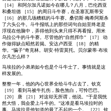
［14］ 和阿尔加凡诺如今在哪儿？八月，巴伦西亚
和桑坦德 ［15］ 的周日斗牛赛，在圣塞瓦斯蒂安
［16］ 的那几场糟糕的斗牛赛。桑切斯·梅希阿斯杀
了六头公牛。斗牛报纸上的那些词句自始至终老是
浮现在他脑中，弄得他到头来只得不再看报。用米
乌拉公牛的斗牛赛。尽管他的“自然挥巾” ［17］ 动
作做得缺点昭然若揭。安达卢西亚 ［18］ 的精
华。“骗子”奇克林。胡安·特雷莫托。贝尔蒙蒂·布埃
尔凡怎么样？
马埃拉的小弟弟如今也是个斗牛士了。事情就是这
样发展的。
整整一年，他的内心世界全给斗牛占去了。钦克
［19］ 看到马被牛扎伤，脸色煞白，可怜巴巴。
［20］ 唐 ［21］ 对这却无所谓，他说。“于是我恍
然大悟，我会爱上斗牛的。”这准是看马埃拉时的
事。马埃拉是他知道的最了不起的一个。 ［22］ 钦