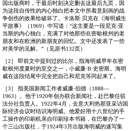
国出版商时，于最后时刻决定删去这最后九页，因
为这段自传性的内心独白把本文中所着意刻画的战
争创伤的效果给破坏了。卡洛斯·贝克在《海明威生
平故事》（1969）中写道：“这主要是一段尼克·亚
当斯的内心独白，充满了对他那些在密歇根州的老
朋友和在欧洲的新朋友的回忆。文中还发表了一些
对美学的见解。”（见原书132页）
［2］ 即前文中提到过的比尔，指海明威早年在密
歇根州度夏时的至交之一，小威廉·B·史密斯。海明
威在这段结尾中完全把自己和尼克等同起来了。
［3］ 指美国新闻工作者威廉·伯德（1888—
1963）。他于1920年创办联合新闻社，赴巴黎任驻
法分社负责人。1922年4月，去意大利热那亚采访国
际经济会议时结识海明威。他爱好用十八世纪的手
工操作的印刷机亲自印刷珍本书籍，在巴黎办了一
个三山出版社，于1924年3月出版海明威的速写集