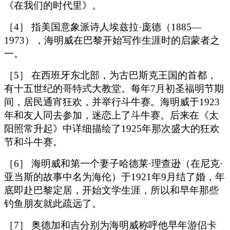
《在我们的时代里》。
［4］ 指美国意象派诗人埃兹拉·庞德（1885—
1973），海明威在巴黎开始写作生涯时的启蒙者之
一。
［5］ 在西班牙东北部，为古巴斯克王国的首都，
有十五世纪的哥特式大教堂。每年7月初圣福明节期
间，居民通宵狂欢，并举行斗牛赛。海明威于1923
年和友人同去参加，迷恋上了斗牛赛。后来在《太
阳照常升起》中详细描绘了1925年那次盛大的狂欢
节和斗牛赛。
［6］ 海明威和第一个妻子哈德莱·理查逊（在尼克·
亚当斯的故事中名为海伦）于1921年9月结了婚，年
底即赴巴黎定居，开始文学生涯，所以和早年那些
钓鱼朋友就此疏远了。
［7］ 奥德加和吉分别为海明威称呼他早年游侣卡