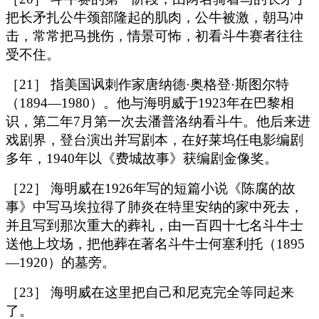
把长矛扎公牛颈部隆起的肌肉，公牛被激，朝马冲
击，常常把马挑伤，情景可怖，初看斗牛赛者往往
受不住。
［21］ 指美国讽刺作家唐纳德·奥格登·斯图尔特
（1894—1980）。他与海明威于1923年在巴黎相
识，第二年7月第一次去潘普洛纳看斗牛。他后来进
戏剧界，登台演出并写剧本，在好莱坞任电影编剧
多年，1940年以《费城故事》获编剧金像奖。
［22］ 海明威在1926年写的短篇小说《陈腐的故
事》中写马埃拉得了肺炎在特里安纳的家中死去，
并且写到那次重大的葬礼，由一百四十七名斗牛士
送他上坟场，把他葬在著名斗牛士何塞利托（1895
—1920）的墓旁。
［23］ 海明威在这里把自己和尼克完全等同起来
了。