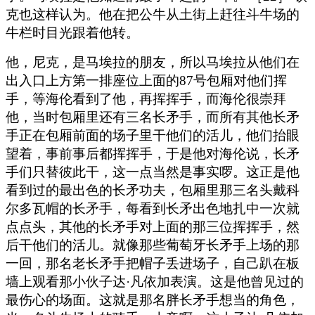
克也这样认为。他在把公牛从土街上赶往斗牛场的
牛栏时目光跟着他转。
他，尼克，是马埃拉的朋友，所以马埃拉从他们在
出入口上方第一排座位上面的87号包厢对他们挥
手，等海伦看到了他，再挥挥手，而海伦很崇拜
他，当时包厢里还有三名长矛手，而所有其他长矛
手正在包厢前面的场子里干他们的活儿，他们抬眼
望着，事前事后都挥挥手，于是他对海伦说，长矛
手们只替彼此干，这一点当然是事实啰。这正是他
看到过的最出色的长矛功夫，包厢里那三名头戴科
尔多瓦帽的长矛手，每看到长矛出色地扎中一次就
点点头，其他的长矛手对上面的那三位挥挥手，然
后干他们的活儿。就像那些葡萄牙长矛手上场的那
一回，那名老长矛手把帽子丢进场子，自己趴在板
墙上观看那小伙子达·凡依加表演。这是他曾见过的
最伤心的场面。这就是那名胖长矛手想当的角色，