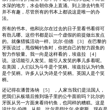
水深的地方，水会朝你身上直涌。到上游去钓鱼可
并不有趣，尽管所有的书本上都说这是唯一的办
法。
所有的书本。他和比尔在过去的日子里看书看得可
有劲儿哪。这些书都是以一个虚假的前提做出发点
的。就像猎狐活动一样。比尔·伯德 ［3］ 在巴黎的
牙医说过，甩假蝇钓鱼时，你把自己的智力跟鱼的
智力作较量。我一向是这样看的，埃兹拉 ［4］
说。这话能引人发笑。能引人发笑的事儿多着呢。
在美国，人们以为斗牛是个笑柄。埃兹拉认为钓鱼
是个笑柄。许多人认为诗是个笑柄。英国人是个笑
柄。
还记得在潘普洛纳 ［5］ ，人家当我们是法国人，
把我们从板墙后推到场子里的公牛面前吗？比尔的
牙医从另一方面来看待钓鱼，也同样的糟糕。这是
说比尔·伯德。从前，比尔是指比尔·史密斯。现在是