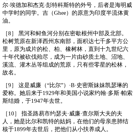
尔·埃德加和杰克·彭特科斯特的外号，后者是海明威
中学时的同学。吉（Ghee）的原意为印度半流体黄
油。
［8］ 黑河和鲟鱼河分别在密歇根州中部及北部。
松树荒原在新泽西州东南部，面积达七千多平方公
里，原为成片的松、柏、橡树林，直到十九世纪六
十年代被砍伐殆尽，成为一片由砂质土地、沼地、
溪流、灌木丛等组成的荒原，只有些零星的松林，
故名。
［9］ 这是威廉（“比尔”）·B·史密斯妹妹凯瑟琳的
爱称。她后来于1929年和美国小说家约翰·多斯·帕索
斯结婚，于1947年去世。
［10］ 指圣路易市约瑟夫·威廉·查尔斯大夫的夫
人，她是比尔和凯特的姑妈，在他们的母亲患肺结
核于1899年去世后，把他们从小扶养成人。