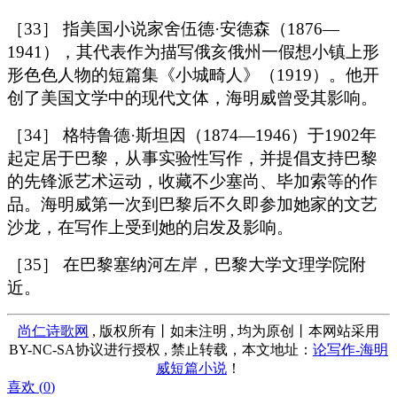
［33］ 指美国小说家舍伍德·安德森（1876—
1941），其代表作为描写俄亥俄州一假想小镇上形
形色色人物的短篇集《小城畸人》（1919）。他开
创了美国文学中的现代文体，海明威曾受其影响。
［34］ 格特鲁德·斯坦因（1874—1946）于1902年
起定居于巴黎，从事实验性写作，并提倡支持巴黎
的先锋派艺术运动，收藏不少塞尚、毕加索等的作
品。海明威第一次到巴黎后不久即参加她家的文艺
沙龙，在写作上受到她的启发及影响。
［35］ 在巴黎塞纳河左岸，巴黎大学文理学院附
近。
尚仁诗歌网
, 版权所有丨如未注明 , 均为原创丨本网站采用
BY-NC-SA协议进行授权 , 禁止转载，本文地址：
论写作-海明
威短篇小说
！
喜欢 (
0
)