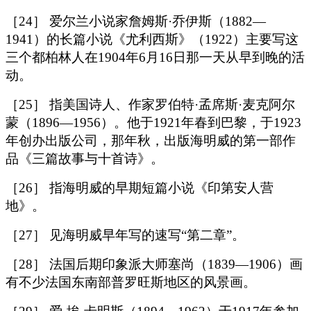
［24］ 爱尔兰小说家詹姆斯·乔伊斯（1882—
1941）的长篇小说《尤利西斯》（1922）主要写这
三个都柏林人在1904年6月16日那一天从早到晚的活
动。
［25］ 指美国诗人、作家罗伯特·孟席斯·麦克阿尔
蒙（1896—1956）。他于1921年春到巴黎，于1923
年创办出版公司，那年秋，出版海明威的第一部作
品《三篇故事与十首诗》。
［26］ 指海明威的早期短篇小说《印第安人营
地》。
［27］ 见海明威早年写的速写“第二章”。
［28］ 法国后期印象派大师塞尚（1839—1906）画
有不少法国东南部普罗旺斯地区的风景画。