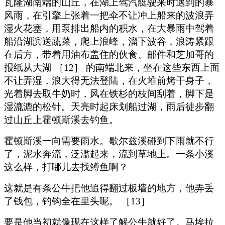
瓦隆湖南端的山丘，在湖上驾汽艇驶来时遇到的暴
风雨，在引擎上张着一把伞不让冲上船来的波浪弄
湿火花塞，用泵排出船内的积水，在大暴雨中驾着
船沿湖滨送蔬菜，爬上浪峰，溜下波谷，浪涛紧跟
在后方，带着用油布盖住的伙食、邮件和芝加哥的
报纸从大湖 ［12］ 的南端北来，坐在这些东西上面
不让弄湿，浪大得无法登陆，在火堆前烤干身子，
光着脚去取牛奶时，风在铁杉的枝间刮着，脚下是
湿漉漉的松针。天亮时起床划船过湖，雨后徒步翻
过山丘上霍顿斯溪去钓鱼。
霍顿斯溪一向需要雨水。歇尔兹溪碰到下雨就不行
了，泥水奔流，泛滥起来，流到草地上。一条小溪
这么样，打哪儿去找鳟鱼啊？
这就是有条公牛把他追得翻过板墙的地方，他弄丢
了钱包，钓钩全在里头呢。 ［13］
要是他当初就像现在这样了解公牛就好了。马埃拉