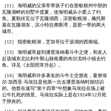
［11］ 海明威的父亲常带孩子们在密歇根州中部的
瓦隆湖畔的别墅中度夏，使海明威从小爱上了钓
鱼。夏勒伏瓦位于瓦隆湖西，滨密歇根湖，佩托斯
基在瓦隆湖东，滨小特拉弗斯湾，是那一带的两大
城市。
［12］ 指密歇根湖，芝加哥位于该湖的西南端。
［13］ 海明威常趁到潘普洛纳看斗牛之便，和友人
赴该城东北比利牛斯山脉南麓的布尔戈特小镇去钓
鱼。详见《太阳照常升起》。
［14］ 海明威和许多著名的斗牛士交朋友，曼努埃
尔·加西亚·马埃拉是他第一次去潘普洛纳时就结识
的。他曾在速写“第十四章”中想象马埃拉在场上被
公牛扎死的情景。马埃拉实际上是在1924年12月死
于肺炎的。