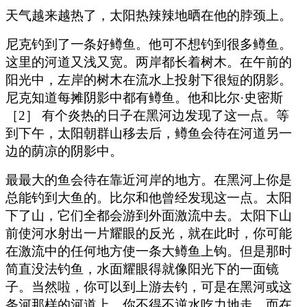
天气越来越热了，太阳热辣辣地晒在他的脖颈上。
尼克钓到了一条好鳟鱼。他可不想钓到很多鳟鱼。
这里的河道又浅又宽。两岸都长着树木。在午前的
阳光中，左岸的树木在流水上投射下很短的阴影。
尼克知道每摊阴影中都有鳟鱼。他和比尔·史密斯
［2］ 有个炎热的日子在黑河边发现了这一点。等
到下午，太阳朝群山移去后，鳟鱼会待在河道另一
边的荫凉的阴影中。
最最大的鱼会待在靠近河岸的地方。在黑河上你是
总能钓到大鱼的。比尔和他曾经发现这一点。太阳
下了山，它们全都会游到外面激流中去。太阳下山
前使河水射出一片耀眼的反光，就在此时，你可能
在激流中的任何地方使一条大鳟鱼上钩。但是那时
简直没法钓鱼，水面耀眼得就像阳光下的一面镜
子。当然啦，你可以到上游去钓，可是在黑河或这
条河那样的河道上，你不得不逆水吃力地走，而在