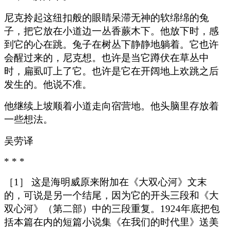
尼克拎起这纽扣般的眼睛呆滞无神的软绵绵的兔
子，把它放在小道边一丛香蕨木下。他放下时，感
到它的心在跳。兔子在树丛下静静地躺着。它也许
会醒过来的，尼克想。也许是当它蹲伏在草丛中
时，扁虱叮上了它。也许是它在开阔地上欢跳之后
发生的。他说不准。
他继续上坡顺着小道走向宿营地。他头脑里存放着
一些想法。
吴劳译
* * *
［1］ 这是海明威原来附加在《大双心河》文末
的，可说是另一个结尾，因为它的开头三段和《大
双心河》（第二部）中的三段重复。1924年底把包
括本篇在内的短篇小说集《在我们的时代里》送美