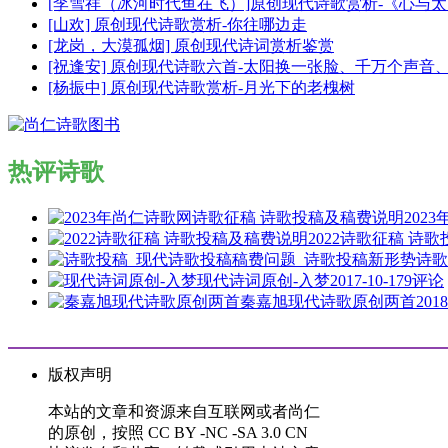
[李雪祥（冰河时代鱼在飞）]原创现代诗歌赏析-《心与
[山欢] 原创现代诗歌赏析-你往哪边走
[龙岗，大漠孤烟] 原创现代诗词赏析鉴赏
[祝逢安] 原创现代诗歌六首-太阳换一张脸、千万个声
[杨振中] 原创现代诗歌赏析-月光下的老槐树
热评诗歌
202
2022诗歌征稿 诗
诗歌
现代诗词原创-入梦
2017-10-17
9评论
秦嘉旭现代诗歌原创两首
2018
版权声明
本站的文章和资源来自互联网或者尚仁
的原创，按照 CC BY -NC -SA 3.0 CN