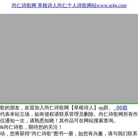
尚仁诗歌网
草根诗人尚仁个人诗歌网站www.sr4g.com
QQ群
歌的朋友，欢迎加入尚仁诗歌网【草根诗人】qq群。
代表本站立场，如有侵权请联系管理员删除。尚仁诗歌网所有作
仅通知一次，请熟悉知晓！其作品可在网站搜索查询。
&尚仁诗歌，期待您的关注！
动，您将获得“尚仁诗歌”图书一册，如您有兴趣，请与我们联