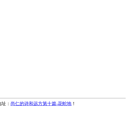
地址：
尚仁的诗和远方第十篇-花蛇地
！