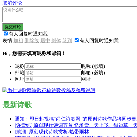
取消评论
提交评论
有人回复时通知我
表情
加粗
删除线
居中
斜体
签到
有人回复时通知我
Hi，您需要填写昵称和邮箱！
昵称
昵称 (必填)
邮箱
邮箱 (必填)
网址
网址
最新诗歌
通知：即日起投稿“尚仁诗歌网”的原创诗歌作品将同步
[许雪纯] 原创现代诗词五首-忆堆雪、天上飞、街边草、
[萦洄] 原创现代诗歌赏析-热带雨林