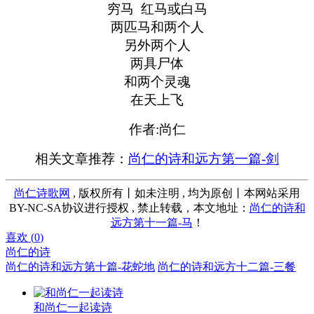
穷马 红马或白马
两匹马和两个人
另外两个人
两具尸体
和两个灵魂
在天上飞
作者:尚仁
相关文章推荐：
尚仁的诗和远方第一篇-剑
尚仁诗歌网
, 版权所有丨如未注明 , 均为原创丨本网站采用
BY-NC-SA协议进行授权 , 禁止转载，本文地址：
尚仁的诗和
远方第十一篇-马
！
喜欢 (
0
)
尚仁的诗
尚仁的诗和远方第十篇-花蛇地
尚仁的诗和远方十二篇-三餐
和尚仁一起读诗