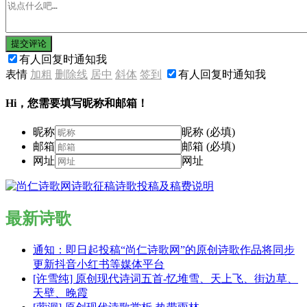
提交评论
有人回复时通知我
表情
加粗
删除线
居中
斜体
签到
有人回复时通知我
Hi，您需要填写昵称和邮箱！
昵称
昵称 (必填)
邮箱
邮箱 (必填)
网址
网址
最新诗歌
通知：即日起投稿“尚仁诗歌网”的原创诗歌作品将同步
更新抖音小红书等媒体平台
[许雪纯] 原创现代诗词五首-忆堆雪、天上飞、街边草、
天壁、晚霞